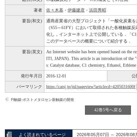
著者
佐々木基
・
伊藤建彦
・
浜田秀昭
要旨(和文)
通商産業省の大型プロジェクト「一酸化炭素を
（S55～61FY）において取得された各種触
化し，インターネット上で公開している．「C
このデータベースの概要について紹介する．
要旨(英文)
An Internet website has been opened based on the r
ITI, JAPAN). This article is an introduction of the
s: Catalyst database, C1 chemistry, Ethanol, Ethlene 
発行年月日
2016-12-01
公
パーマリンク
https://catsj.jp/jnl/pageview?articlecd=4205031600f
FI触媒-ポストメタロセン新触媒の開発
42巻5号へ戻る
よく読まれているページ
2026年05月07日 ～ 2026年08