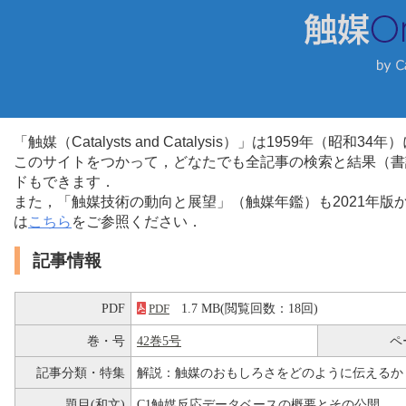
「触媒（Catalysts and Catalysis）」は1959年（昭
このサイトをつかって，どなたでも全記事の検索と結果（書
ドもできます．
また，「触媒技術の動向と展望」（触媒年鑑）も2021年
は
こちら
をご参照ください．
記事情報
PDF
1.7 MB(閲覧回数：18回)
PDF
巻・号
42巻5号
ペ
記事分類・特集
解説：触媒のおもしろさをどのように伝えるか
題目(和文)
C1触媒反応データベースの概要とその公開