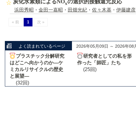
炭化水素類によるNO
の選択的接触還元反応
x
浜田秀昭
・
金田一嘉昭
・
田畑光紀
・
佐々木基
・
伊藤建彦
« 前
1
次 »
よく読まれているページ
2026年05月09日 ～ 2026年08
プラスチック分解研究
研究者としての私を形
はどこへ向かうのか―ケ
作った「師匠」たち
ミカルリサイクルの歴史
(25回)
と展望―
(32回)