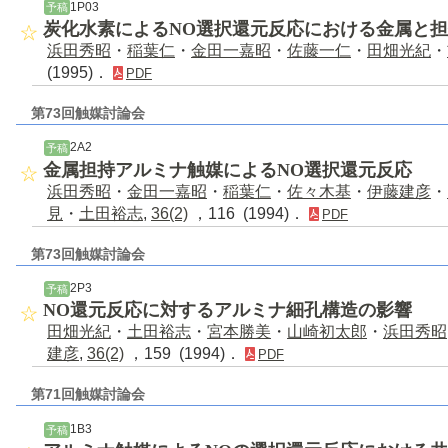
1P03
予稿
炭化水素によるNO選択還元反応における金属と
浜田秀昭
・
稲葉仁
・
金田一嘉昭
・
佐藤一仁
・
田畑光紀
・
(1995)．
PDF
第73回触媒討論会
2A2
予稿
金属担持アルミナ触媒によるNO選択還元反応
浜田秀昭
・
金田一嘉昭
・
稲葉仁
・
佐々木基
・
伊藤建彦
・
見
・
土田裕志
,
36(2)
，116 (1994)．
PDF
第73回触媒討論会
2P3
予稿
NO還元反応に対するアルミナ細孔構造の影響
田畑光紀
・
土田裕志
・
宮本勝美
・
山崎初太郎
・
浜田秀昭
建彦
,
36(2)
，159 (1994)．
PDF
第71回触媒討論会
1B3
予稿