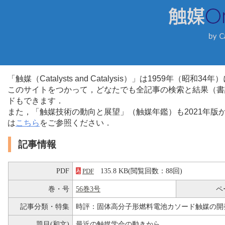
「触媒（Catalysts and Catalysis）」は1959年（昭
このサイトをつかって，どなたでも全記事の検索と結果（書
ドもできます．
また，「触媒技術の動向と展望」（触媒年鑑）も2021年
は
こちら
をご参照ください．
記事情報
PDF
135.8 KB(閲覧回数：88回)
PDF
巻・号
56巻3号
ペ
記事分類・特集
時評：固体高分子形燃料電池カソード触媒の開
題目(和文)
最近の触媒学会の動きから