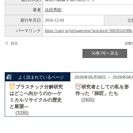
著者
浜田秀昭
発行年月日
2016-12-01
公
パーマリンク
https://catsj.jp/jnl/pageview?articlecd=5603014100k
目次
56巻3号へ戻る
よく読まれているページ
2026年05月08日 ～ 2026年08
プラスチック分解研究
研究者としての私を形
はどこへ向かうのか―ケ
作った「師匠」たち
ミカルリサイクルの歴史
(26回)
と展望―
(32回)