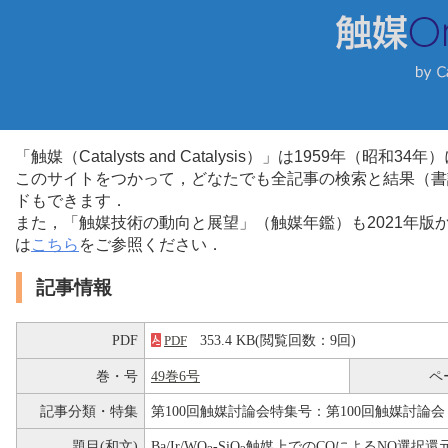
「触媒（Catalysts and Catalysis）」は1959年（昭
このサイトをつかって，どなたでも全記事の検索と結果（書
ドもできます．
また，「触媒技術の動向と展望」（触媒年鑑）も2021年
は
こちら
をご参照ください．
記事情報
PDF
353.4 KB(閲覧回数：9回)
PDF
巻・号
49巻6号
ペ
記事分類・特集
第100回触媒討論会特集号：第100回触媒討論会
題目(和文)
Ba/Ir/WO
-SiO
触媒上でのCOによるNO選択還