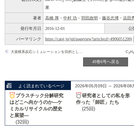
3
2
果
著者
高橋 厚
・
中村 功
・
羽田政明
・
藤谷忠博
・
浜田
発行年月日
2016-12-01
公
パーマリンク
https://catsj.jp/jnl/pageview?articlecd=4906051200j
大規模系反応シミュレーションを目的とした時間発展加速化分子動力学法の開発
C
H
3
49巻6号へ戻る
よく読まれているページ
2026年05月09日 ～ 2026年08
プラスチック分解研究
研究者としての私を形
はどこへ向かうのか―ケ
作った「師匠」たち
ミカルリサイクルの歴史
(25回)
と展望―
(32回)