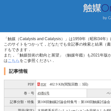
「触媒（Catalysts and Catalysis）」は1959年（昭
このサイトをつかって，どなたでも全記事の検索と結果（書
ドもできます．
また，「触媒技術の動向と展望」（触媒年鑑）も2021年
は
こちら
をご参照ください．
記事情報
PDF
402.9 KB(閲覧回数：3回)
PDF
巻・号
49巻6号
ペ
記事分類・特集
第100回触媒討論会特集号：第100回触媒討論会
題目(和文)
大規模系反応シミュレーションを目的とした時