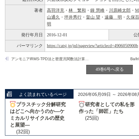
著者
高羽洋充
・
林 繁和
・
鐘 慧峰
・
川原崎太郎
・
M
山通久
・
坪井秀行
・
畠山 望
・
遠藤 明
・
久保
明
発行年月日
2016-12-01
公
パーマリンク
https://catsj.jp/jnl/pageview?articlecd=4906050900b
アンモニアIRMS-TPD法と密度汎関数法計算によるゼオライト内ブレンステッド酸性質の定量的評価
Ba/I
49巻6号へ戻る
よく読まれているページ
2026年05月09日 ～ 2026年08
プラスチック分解研究
研究者としての私を形
はどこへ向かうのか―ケ
作った「師匠」たち
ミカルリサイクルの歴史
(25回)
と展望―
(32回)