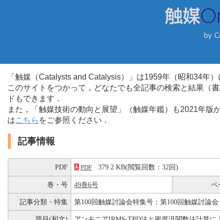
「触媒（Catalysts and Catalysis）」は1959年（昭
このサイトをつかって，どなたでも全記事の検索と結果（書
ドもできます．
また，「触媒技術の動向と展望」（触媒年鑑）も2021年
は
こちら
をご参照ください．
記事情報
PDF
379.2 KB(閲覧回数：32回)
PDF
巻・号
49巻6号
ペ
記事分類・特集
第100回触媒討論会特集号：第100回触媒討論会
題目(和文)
アンモニアIRMS-TPD法と密度汎関数法計算