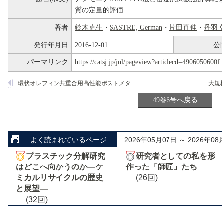
質の定量的評価
著者
鈴木克生
・
SASTRE, German
・
片田直伸
・
丹羽 
発行年月日
2016-12-01
公
パーマリンク
https://catsj.jp/jnl/pageview?articlecd=4906050600f
環状オレフィン共重合用高性能ポストメタロセン触媒の開発
49巻6号へ戻る
よく読まれているページ
2026年05月07日 ～ 2026年08
プラスチック分解研究
研究者としての私を形
はどこへ向かうのか―ケ
作った「師匠」たち
ミカルリサイクルの歴史
(26回)
と展望―
(32回)