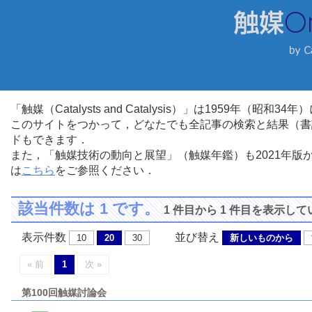
「触媒（Catalysts and Catalysis）」は1959年（昭
このサイトをつかって，どなたでも全記事の検索と結果（書
ドもできます．
また，「触媒技術の動向と展望」（触媒年鑑）も2021年
は
こちら
をご参照ください．
該当件数は 1 です。
1 件目から 1 件目を表示し
表示件数
並び替え
10
20
30
新しいものから
« 前
1
次 »
第100回触媒討論会