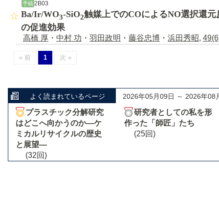
2B03
予稿
Ba/Ir/WO
-SiO
触媒上でのCOによるNO選択還元
3
2
の促進効果
高橋 厚
・
中村 功
・
羽田政明
・
藤谷忠博
・
浜田秀昭
,
49(6
« 前
1
次 »
よく読まれているページ
2026年05月09日 ～ 2026年08
プラスチック分解研究
研究者としての私を形
はどこへ向かうのか―ケ
作った「師匠」たち
ミカルリサイクルの歴史
(25回)
と展望―
(32回)