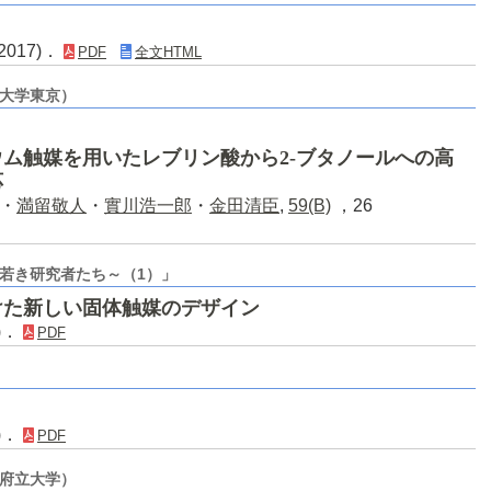
017)．
PDF
全文HTML
都大学東京）
ム触媒を用いたレブリン酸から2-ブタノールへの高
応
・
満留敬人
・
實川浩一郎
・
金田清臣
,
59(B)
，26
若き研究者たち～（1）」
けた新しい固体触媒のデザイン
6)．
PDF
6)．
PDF
阪府立大学）