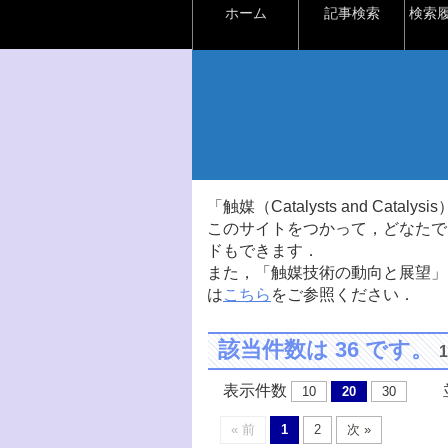
ホーム
記事検索
検索
「触媒（Catalysts and Ca
このサイトをつかって，どなたで
ドもできます．
また，「触媒技術の動向と展望」
は
こちら
をご参照ください．
該当件数は 36 です。
表示件数
並
10
20
30
« 前
1
2
次 »