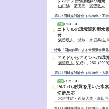
ケルナノ合金触媒の開発
山口渉
・
藤田周
・
満留敬人
・
第125回触媒討論会（2020年・工
1A03（B1）
予稿
ニトリルの環境調和型水
発
満留敬人
・
盛敏
・
水垣共雄
,
6
特集「固体触媒による含窒素有機化
アミドからアミンへの環
満留敬人
,
61(5)
，260 (201
第123回触媒討論会（2019年・大
2A12（B1）
予稿
Pd/CeO
触媒を用いた水素
2
切断反応
水垣共雄
・
近藤大貴
・
新田晃
第121回触媒討論会（2018年・東