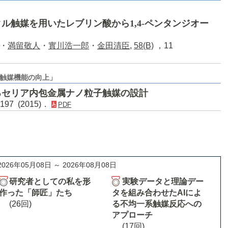
ル触媒を用いたレブリン酸から1,4-ペンタンジオー
・
満留敬人
・
實川浩一郎
・
金田清臣
,
58(B)
，11
触媒機能の向上」
るセリア内包金属ナノ粒子触媒の設計
197 (2015)．
PDF
2026年05月08日 ～ 2026年08月08日
研究者としての私を形
実験データと理論デー
作った「師匠」たち
タを組み合わせたAIによ
(26回)
る不均一系触媒反応への
アプローチ
(17回)