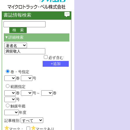
書誌情報検索
▼詳細検索
必ず含む
巻・号指定
巻
号
範囲指定
巻
号～
巻
号
触媒年鑑
年度
記事種別
マーク：
マークあり