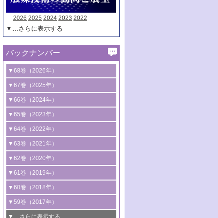
2026
2025
2024
2023
2022
▼…さらに表示する
バックナンバー
▼68巻（2026年）
1号 過酸化水素合成に関する研究動向
▼67巻（2025年）
2号 コンピューター技術により加速する
1号 CO
水素化によるグリーン燃料/グリ
▼66巻（2024年）
2
触媒開発
ーンケミカル製造
1号 低次元ナノ構造を有する触媒材料
▼65巻（2023年）
3号 有機分子変換やCO
資源化のための
2
2号 水素製造のための水分解技術に関す
2号 規制反応場を活用した固体触媒研究
1号 炭素が関わる触媒機能
▼64巻（2022年）
光触媒に関する最近の研究
る最近の研究
の新展開
2号 プラスチックケミカルリサイクルの
1号 合成ガス製造とCOを用いるケミカル
▼63巻（2021年）
B号 第137回触媒討論会（2026年）
3号 オレフィン系樹脂の精密合成に関す
3号 未踏分子変換を目指した酸化触媒プ
ための触媒技術
ズ合成の最新動向
1号 金触媒の新展開
▼62巻（2020年）
る最新技術
ロセスの最前線
3号 非酸化物系金属化合物を基盤とした
2号 化学品合成のための合金触媒開発
2号 ペロブスカイト
1号 触媒設計を拓く欠陥構造のキャラク
▼61巻（2019年）
4号 アルコール類の効率的変換を実現す
4号 シンクロトロン放射光および中性子
触媒材料の開発
3号 CO
の排出削減および有効活用のた
タリゼーション
2
3号 特殊反応場を利用した触媒的分子変
る非貴金属触媒の研究動向
線を利用した触媒解析技術の最先端
1号 物質移動制御に着目した触媒プロセ
▼60巻（2018年）
4号 格子酸素・格子酸素欠陥を利用した
めの触媒技術
換反応
2号 機能化学品製造に資するクリーンな
ス開発
5号 ゼオライトの合成と応用における研
5号 単原子触媒
触媒反応
1号 固体酸触媒の最新の研究動向
▼59巻（2017年）
触媒的酸化反応
4号 若手による情報発信企画～とびたて
4号 多孔質材料を用いた触媒の新展開
究動向
2号 CO
フリー水素サプライチェーンに
2
6号 参照触媒委員会からのお知らせ
5号 生体触媒によるエネルギー変換反応
2号 二酸化炭素からの有用化学品合成
1号 いたるところに，触媒
▼…さらに表示する