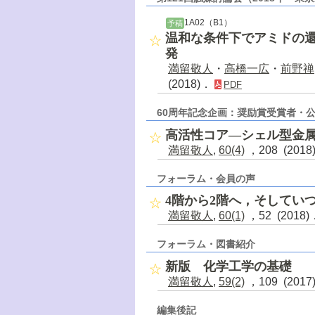
1A02（B1）
予稿
温和な条件下でアミドの還
発
満留敬人
・
高橋一広
・
前野禅
(2018)．
PDF
60周年記念企画：奨励賞受賞者・
高活性コア―シェル型金
満留敬人
,
60(4)
，208 (201
フォーラム・会員の声
4階から2階へ，そしてい
満留敬人
,
60(1)
，52 (2018
フォーラム・図書紹介
新版 化学工学の基礎
満留敬人
,
59(2)
，109 (201
編集後記