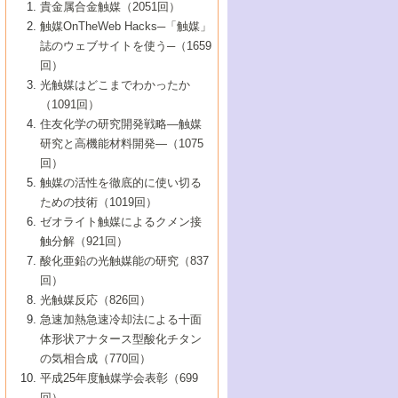
1号 なぜこの触媒が良いのか？
▼44巻（2002年）
貴金属合金触媒（2051回）
5号 若手会員による触媒研究の未来展望1：
8号 高機能化ポリオレフィンに向けた重合
5号 こんな物質，あんな物質―新たな触媒
7号 持続可能社会実現のための触媒および
5号 水素製造・貯蔵のための触媒技術の新
4号 水分解用光触媒材料
3号 特殊エネルギー場の触媒反応
触媒OnTheWeb Hacks─「触媒」
企業編
2号 第91回触媒討論会
触媒の最近の進展
1号 高次制御された触媒の化学
▼43巻（2001年）
の可能性―
触媒関連技術
しい展開
誌のウェブサイトを使う─（1659
5号 時間分解分光の進歩と応用
4号 生体内における金属の触媒作用
6号 第102回触媒討論会
3号 最近の自動車排ガス処理技術
2号 第89回触媒討論会
1号 グリーンケミストリーと触媒
▼42巻（2000年）
6号 第100回触媒討論会
8号 未来を拓く金属錯体
回）
6号 第98回触媒討論会
6号 第96回触媒討論会
5号 ファインケミカルズの展開に寄与する
7号 触媒・化学反応における計算化学の進
4号 触媒研究の現状と将来─第90回触媒討論
3号 触媒を利用した電気化学の新展開
2号 第87回触媒討論会特集号
1号 触媒反応工学の明日を拓く
▼41巻（1999年）
7号 『結晶の化学』を活かした触媒研究
光触媒はどこまでわかったか
7号 基礎化学品製造の触媒技術
触媒
歩
会Aから
7号 未来型金属錯体触媒開発への展望
4号 ナノ材料の調製と機能化
（1091回）
3号 生体触媒とバイオプロセス
2号 第85回触媒討論会
8号 イオン液体の応用
1号 孔、穴、あな?-特異な空間とその利用-
▼40巻（1998年）
8号 多機能型リアクター
6号 第94回触媒討論会
8号 若手研究者による触媒研究の未来展望
5号 基礎化学品製造の触媒技術
8号 超臨界流体を用いた化学プロセスの新
住友化学の研究開発戦略―触媒
5号 こんな触媒が欲しい
4号 水素製造・利用の触媒化学
3号 反応ダイナミクス
2号 第83回触媒討論会
1号 創立40周年記念・触媒化学この10年の
▼39巻（1997年）
2：大学・研究所編
展開
研究と高機能材料開発―（1075
7号 サブナノレベルでみた新しい表面現象
6号 第92回触媒討論会
6号 第90回触媒討論会
5号 触媒研究における新しい切り口：コン
進展と21世紀への提言/創立40周年記念・触
4号 超臨界流体の触媒反応への応用
3号 均一系触媒反応最前線
1号 均一系と不均一系触媒反応-その特徴と
回）
▼38巻（1996年）
8号 オレフィン重合触媒の新たな展
7号 基礎化学品製造の触媒技術
ビナトリアルケミストリー
媒学会この10年の歩みとこれから/創立40周
7号 触媒研究と学術雑誌/情報
5号 触媒のおもしろさをどのように伝える
接点
触媒の活性を徹底的に使い切る
4号 実用炭素材料の新展開
1号 触媒の構造と触媒作用/C1化学を中心と
▼37巻（1995年）
年記念・記録は語る
8号 資源の循環と触媒技術
6号 第88回触媒討論会特集号
か
ための技術（1019回）
8号 若い世代からみた触媒化学の現状と未
2号 第79回触媒討論会
5号 研究の方法論を考える
する21世紀への触媒
1号 ファインケミカルズと固体触媒
▼36巻（1994年）
2号 第81回触媒討論会
ゼオライト触媒によるクメン接
来
7号 企業における触媒研究のブレークスル
6号 第86回触媒討論会
3号 最新NO除去触媒の実用化研究
6号 第84回触媒討論会
2号 第77回触媒討論会
2号 第75回触媒討論会
触分解（921回）
1号 電気化学と触媒
▼35巻（1993年）
ー
3号 計算機触媒化学へのさそい
7号 水素化精製触媒の新しい展開
4号 新しい反応場を目指した触媒調製
7号 機能性金属材料と触媒
3号 オリンピックメダル:金・銀・銅はどん
酸化亜鉛の光触媒能の研究（837
3号 希土類を利用した触媒
2号 第73回触媒討論会
8号 この材料を触媒として使ってみません
4号 触媒劣化の制御と予測
1号 工業触媒開発マニュアル―探索から工
▼34巻（1992年）
8号 新しい反応性と機能性を目指した金属
な触媒作用を示すか
回）
5号 反応・分離技術の新しい展開
8号 触媒研究へのNMRの応用と展望
か？
業化まで
4号 触媒とリサイクル
3号 C4化学の展開
5号 最新の実用プロセスと触媒
クラスタ-化学
1号 インパクトを与えたこの研究
▼33巻（1991年）
光触媒反応（826回）
4号 触媒作用における機能の複合化
6号 第80回触媒討論会
2号 第71回触媒討論会
5号 エネルギー変換触媒
4号 《通常号》
6号 第82回触媒討論会
急速加熱急速冷却法による十面
2号 第69回触媒討論会
1号 触媒プロセス開発マニュアル―探索か
▼32巻（1990年）
5号 未来を拓け！若手研究者
7号 無機―有機ハイブリッド材料の新展開
3号 研究開発のうらおもて―着想と展開
体形状アナタース型酸化チタン
6号 第76回触媒討論会
5号 《通常号》
ら工業化まで，知っておきたいこと PartII
7号 ナノ構造体の化学
3号 ケミカルズ合成触媒―新しい展開と応
1号 21世紀に向けて触媒研究の飛躍をめざ
▼31巻（1989年）
6号 第78回触媒討論会
8号 AFMでみる世界
の気相合成（770回）
4号 触媒劣化と寿命の予測
7号 表面吸着相の新しい展開
用
6号 第74回触媒討論会
2号 第67回触媒討論会
8号 あの反応は今
す―触媒化学の裾野を広げよう
1号 情報科学と反応設計・材料設計
▼30巻（1988年）
7号 ダイナミックな領域への触媒研究の展
平成25年度触媒学会表彰（699
5号 環境に優しい触媒
8号 マイクロポーラス・クリスタル触媒の
4号 触媒調製の科学と技術の最前線
7号 半導体光触媒の基礎と広がり
3号 光触媒
2号 第65回触媒討論会
開/C1化学を中心とする21世紀への触媒
回）