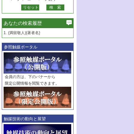
あなたの検索履歴
1.
(満留敬人){著者名}
参照触媒ポータル
会員の方は、下のバナーから
限定公開情報を閲覧できます。
触媒技術の動向と展望