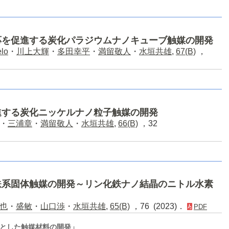
応を促進する炭化パラジウムナノキューブ触媒の開発
lo
・
川上大輝
・
多田幸平
・
満留敬人
・
水垣共雄
,
67(B)
，
進する炭化ニッケルナノ粒子触媒の開発
・
三浦章
・
満留敬人
・
水垣共雄
,
66(B)
，32
鉄系固体触媒の開発～リン化鉄ナノ結晶のニトル水素
也
・
盛敏
・
山口渉
・
水垣共雄
,
65(B)
，76 (2023)．
PDF
とした触媒材料の開発」