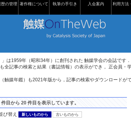
履歴の管理
著作権について
執筆の手引き
入会案内
利用方法・
talysis）」は1959年（昭和34年）に創刊された 触媒学会の会誌です．
も全記事の検索と結果（書誌情報）の表示ができ， 正会員・
（触媒年鑑）も2021年版から，記事の検索やダウンロードが
1 件目から 20 件目を表示しています。
び替え
新しいものから
古いものから