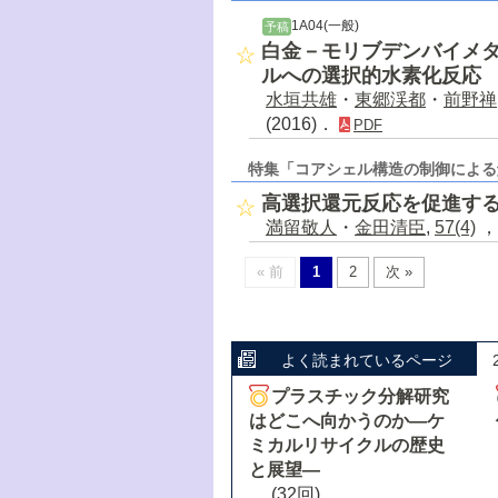
1A04(一般)
予稿
白金－モリブデンバイメタ
ルへの選択的水素化反応
水垣共雄
・
東郷渓都
・
前野禅
(2016)．
PDF
特集「コアシェル構造の制御による
高選択還元反応を促進す
満留敬人
・
金田清臣
,
57(4)
，
« 前
1
2
次 »
よく読まれているページ
プラスチック分解研究
はどこへ向かうのか―ケ
ミカルリサイクルの歴史
と展望―
(32回)