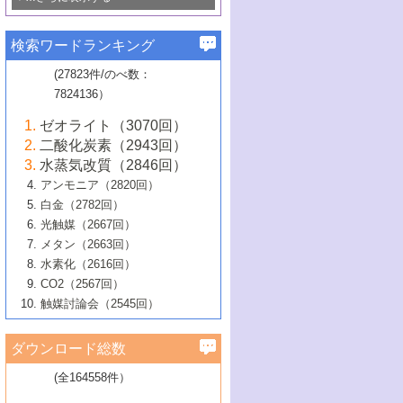
若き触媒の研究者たち～（1）
3号 水処理のための触媒化学
5号 情報学的手法を用いた触媒開発
6号 ヘテロ接合界面
関わる触媒開発動向
B号 第133回触媒討論会（2023年）
6号 窒素とリンの循環のための触媒・機
3号 ナノ粒子・クラスター触媒の最前線
2号 機能性材料の局所構造解析のための
5号 若手による情報発信企画～とびたて
▼58巻（2016年）
4号 光触媒を用いた水分解の最新の研究
6号 カーボンニュートラルに向けた電解
B号 第135回触媒討論会（2025年）
3号 精密高分子合成に関する最近の研究
能性材料
最先端技術
検索ワードランキング
4号 60周年記念企画
若き触媒の研究者たち～（2）
動向
技術
1号 ユニークな構造の高分子を生み出す触
▼57巻（2015年）
動向
B号 第131回触媒討論会（2023年）
3号 無機分離膜材料の開発と触媒反応プ
5号 進化するゼオライト合成技術
6号 石油のノーブル・ユースを志向した
媒技術
(27823件/のべ数：
5号 次世代の触媒プロセスを支えるマイ
B号 第127回触媒討論会（2021年・オン
1号 水素キャリアにかかわる触媒技術の新
4号 バイオマス化成品製造のための触媒
▼56巻（2014年）
ロセスへの適用
触媒技術
7824136）
クロ波
6号 非貴金属系触媒における電気化学的
ライン開催(Zoom)のみ）
2号 リグニンからの化成品製造に向けた触
展開
技術
1号 特殊環境場を利用した材料合成
▼55巻（2013年）
4号 触媒研究における計算科学の利用
酸素還元反応
B号 第129回触媒討論会（2022年・京都
媒技術
6号 メタン転換技術の最新動向
ゼオライト（3070回）
2号 石油精製用触媒の最近の進展
5号 固体触媒による含窒素有機化合物変
2号 光触媒反応機構に関する最新の研究動
1号 高耐久性燃料電池システム用触媒にお
大学：オンライン・対面開催）
▼54巻（2012年）
5号 水素のふるまいを解き明かす最先端
B号 第121回触媒討論会（2018年・東京
3号 触媒研究の最先端～とびたて若き研究
二酸化炭素（2943回）
B号 第125回触媒討論会（2020年・工学
換の最前線
3号 固体酸化物形燃料電池（SOFC）におけ
向
ける新展開
研究
大学）
1号 規則性多孔体の利用技術における最近
▼53巻（2011年）
者たち～（1）
水蒸気改質（2846回）
院大学）
るアノード触媒上での燃料直接改質技術
6号 貴金属使用量低減に向けた自動車排
3号 固体高分子形燃料電池カソード触媒の
2号 リビングラジカル重合の最近の動向
6号 低級アルカンの有効利用のための触
の進歩
アンモニア（2820回）
4号 触媒研究の最先端～とびたて若き研究
1号 金属学から見る合金触媒の新展開
▼52巻（2010年）
ガス浄化触媒の開発
4号 コアシェル構造の制御による触媒機能
開発動向
媒技術
白金（2782回）
3号 天然ガスの化学工業的展開に関する触
2号 第109回触媒討論会
者たち～（2）
2号 第107回触媒討論会
の向上
1号 触媒の劣化対策と長寿命触媒開発
B号 第123回触媒討論会（2019年・大阪
▼51巻（2009年）
4号 人工光合成に向けた近年のアプローチ
光触媒（2667回）
媒技術
B号 第119回触媒討論会（2017年・首都
3号 貴金属低減技術の最新動向
5号 触媒研究の最先端～とびたて若き研究
市立大学）
3号 触媒のその場観察法の進歩（１）
5号 工業触媒およびその周辺技術の最近の
2号 第105回触媒討論会
1号 炭素材料－熱い注目を集める材料－
▼50巻（2008年）
メタン（2663回）
大学東京）
5号 未利用熱エネルギーの有効活用に貢献
4号 貴金属触媒の精密構造制御とその活用
者たち～（3）
4号 貴金属代替技術の最新動向
進歩
水素化（2616回）
4号 触媒のその場観察法の進歩（２）
3号 ナノ構造が拓く新機能
する触媒技術
2号 第103回触媒討論会
1号 触媒化学と学会のこの10年，半世紀，
▼49巻（2007年）
5号 バイオマス化成品製造のための固体触
6号 イオニクス材料と燃料電池・電解合成
5号 光触媒による物質変換反応の新展開
CO2（2567回）
6号 ナノシート
5号 不活性結合の触媒的活性化による有機
そして未来
4号 活性サイトおよびその環境の精密な設
6号 ポリオキソメタレート
3号 環境浄化用光触媒の現状と課題
媒の開発
1号 含フッ素化合物の合成と触媒
▼48巻（2006年）
の最新の研究動向
触媒討論会（2545回）
6号 グラフェン
合成
B号 第115回触媒討論会（2015年・成蹊大
計による触媒の高機能化
2号 第101回触媒討論会
B号 第113回触媒討論会（2014年・ロワジ
4号 水素社会の実現に向けた水素製造・貯
6号 ナノ空間─吸着状態解析から新機能開拓
2号 第99回触媒討論会
B号 第117回触媒討論会（2016年・大阪府
1号 固体酸触媒の最近の進歩
▼47巻（2005年）
学）
7号 水素を利用する化成品合成の新潮流
6号 新しい固体酸触媒技術
5号 触媒を有効に使うための技術
ールホテル豊橋）
蔵技術の進歩
まで─
3号 メソポーラス物質の新展開
立大学）
3号 実用的ファインケミカル合成プロセス
ダウンロード総数
2号 第97回触媒討論会
1号 最近の触媒担体とその効果
▼46巻（2004年）
7号 ゼオライト合成における最近の進歩
6号 第106回触媒討論会
5号 CO
が関わる触媒・材料
B号 第111回触媒討論会（2013年・関西大
4号 錯体を利用したユニークな表面構造の
を実現する触媒
2
3号 リビング重合触媒の最近の展開
2号 第95回触媒討論会
(全164558件）
1号 部分酸化反応触媒の最前線
▼45巻（2003年）
学）
構築と機能
7号 有機分子触媒による精密有機合成
4号 バイオマス活用のための技術開発
6号 第104回触媒討論会
4号 今後の液体燃料を支える触媒技術
3号 化成品を合成するゼオライト触媒
2号 第93回触媒討論会