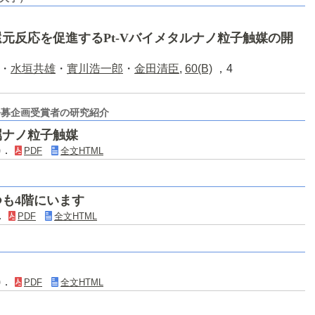
元反応を促進するPt-Vバイメタルナノ粒子触媒の開
・
水垣共雄
・
實川浩一郎
・
金田清臣
,
60(B)
，4
公募企画受賞者の研究紹介
属ナノ粒子触媒
8)．
PDF
全文HTML
つも4階にいます
)．
PDF
全文HTML
7)．
PDF
全文HTML