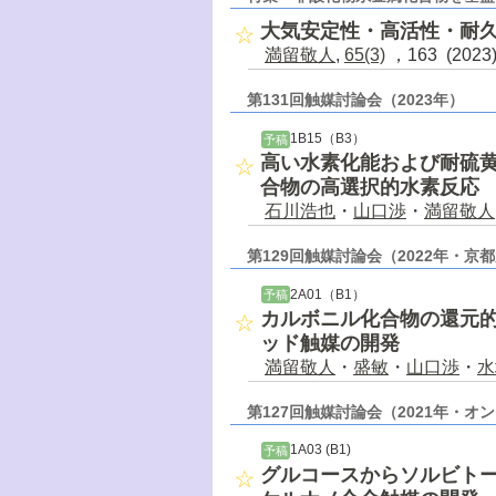
大気安定性・高活性・耐
満留敬人
,
65(3)
，163 (202
第131回触媒討論会（2023年）
1B15（B3）
予稿
高い水素化能および耐硫
合物の高選択的水素反応
石川浩也
・
山口渉
・
満留敬人
第129回触媒討論会（2022年・
2A01（B1）
予稿
カルボニル化合物の還元
ッド触媒の開発
満留敬人
・
盛敏
・
山口渉
・
水
第127回触媒討論会（2021年・オン
1A03 (B1)
予稿
グルコースからソルビト