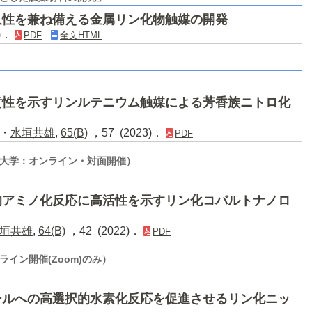
久性を兼ね備える金属リン化物触媒の開発
3)．
PDF
全文HTML
黄性を示すリンルテニウム触媒による芳香族ニトロ化
・
水垣共雄
,
65(B)
，57 (2023)．
PDF
京都大学：オンライン・対面開催）
的アミノ化反応に高活性を示すリン化コバルトナノロ
垣共雄
,
64(B)
，42 (2022)．
PDF
ライン開催(Zoom)のみ）
ールへの高選択的水素化反応を促進させるリン化ニッ