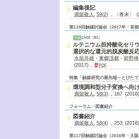
編集後記
満留敬人
,
59(2)
，〈巻末〉 (2
第119回触媒討論会（2017年・首
1A09（B1）
予稿
ルテニウム担持酸化セリウ
選択的な還元的脱炭酸反
水垣共雄
・
東郷渓都
・
前野禅
(2017)．
PDF
特集「触媒研究の最先端～とびたて
環境調和型分子変換へ向
満留敬人
,
58(3)
，167 (201
フォーラム・図書紹介
図書紹介
満留敬人
,
58(4)
，253 (201
第117回触媒討論会（2016年・大