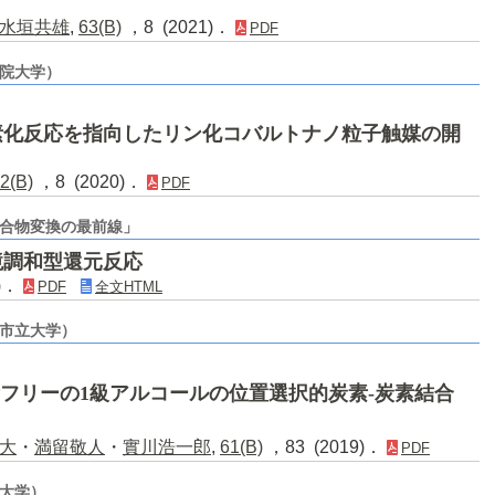
水垣共雄
,
63(B)
，8 (2021)．
PDF
学院大学）
素化反応を指向したリン化コバルトナノ粒子触媒の開
2(B)
，8 (2020)．
PDF
合物変換の最前線」
境調和型還元反応
9)．
PDF
全文HTML
阪市立大学）
フリーの1級アルコールの位置選択的炭素-炭素結合
大
・
満留敬人
・
實川浩一郎
,
61(B)
，83 (2019)．
PDF
京大学）