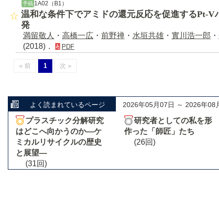
1A02（B1）
予稿
温和な条件下でアミドの還元反応を促進するPt-
発
満留敬人
・
高橋一広
・
前野禅
・
水垣共雄
・
實川浩一郎
・
(2018)．
PDF
« 前
1
次 »
よく読まれているページ
2026年05月07日 ～ 2026年08
プラスチック分解研究
研究者としての私を形
はどこへ向かうのか―ケ
作った「師匠」たち
ミカルリサイクルの歴史
(26回)
と展望―
(31回)