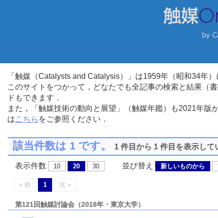
「触媒（Catalysts and Catalysis）」は1959年（昭
このサイトをつかって，どなたでも全記事の検索と結果（書
ドもできます．
また，「触媒技術の動向と展望」（触媒年鑑）も2021年
は
こちら
をご参照ください．
該当件数は 1 です。
1 件目から 1 件目を表示し
表示件数
並び替え
10
20
30
新しいものから
« 前
1
次 »
第121回触媒討論会（2018年・東京大学）