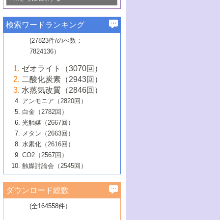
若き触媒の研究者たち～（1）
3号 水処理のための触媒化学
5号 情報学的手法を用いた触媒開発
6号 ヘテロ接合界面
関わる触媒開発動向
B号 第133回触媒討論会（2023年）
6号 窒素とリンの循環のための触媒・機
3号 ナノ粒子・クラスター触媒の最前線
2号 機能性材料の局所構造解析のための
5号 若手による情報発信企画～とびたて
▼58巻（2016年）
4号 光触媒を用いた水分解の最新の研究
6号 カーボンニュートラルに向けた電解
B号 第135回触媒討論会（2025年）
3号 精密高分子合成に関する最近の研究
能性材料
最先端技術
検索ワードランキング
4号 60周年記念企画
若き触媒の研究者たち～（2）
動向
技術
1号 ユニークな構造の高分子を生み出す触
▼57巻（2015年）
動向
B号 第131回触媒討論会（2023年）
3号 無機分離膜材料の開発と触媒反応プ
5号 進化するゼオライト合成技術
6号 石油のノーブル・ユースを志向した
媒技術
(27823件/のべ数：
5号 次世代の触媒プロセスを支えるマイ
B号 第127回触媒討論会（2021年・オン
1号 水素キャリアにかかわる触媒技術の新
4号 バイオマス化成品製造のための触媒
▼56巻（2014年）
ロセスへの適用
触媒技術
7824136）
クロ波
6号 非貴金属系触媒における電気化学的
ライン開催(Zoom)のみ）
2号 リグニンからの化成品製造に向けた触
展開
技術
1号 特殊環境場を利用した材料合成
▼55巻（2013年）
4号 触媒研究における計算科学の利用
酸素還元反応
B号 第129回触媒討論会（2022年・京都
媒技術
6号 メタン転換技術の最新動向
ゼオライト（3070回）
2号 石油精製用触媒の最近の進展
5号 固体触媒による含窒素有機化合物変
2号 光触媒反応機構に関する最新の研究動
1号 高耐久性燃料電池システム用触媒にお
大学：オンライン・対面開催）
▼54巻（2012年）
5号 水素のふるまいを解き明かす最先端
B号 第121回触媒討論会（2018年・東京
3号 触媒研究の最先端～とびたて若き研究
二酸化炭素（2943回）
B号 第125回触媒討論会（2020年・工学
換の最前線
3号 固体酸化物形燃料電池（SOFC）におけ
向
ける新展開
研究
大学）
1号 規則性多孔体の利用技術における最近
▼53巻（2011年）
者たち～（1）
水蒸気改質（2846回）
院大学）
るアノード触媒上での燃料直接改質技術
6号 貴金属使用量低減に向けた自動車排
3号 固体高分子形燃料電池カソード触媒の
2号 リビングラジカル重合の最近の動向
6号 低級アルカンの有効利用のための触
の進歩
アンモニア（2820回）
4号 触媒研究の最先端～とびたて若き研究
1号 金属学から見る合金触媒の新展開
▼52巻（2010年）
ガス浄化触媒の開発
4号 コアシェル構造の制御による触媒機能
開発動向
媒技術
白金（2782回）
3号 天然ガスの化学工業的展開に関する触
2号 第109回触媒討論会
者たち～（2）
2号 第107回触媒討論会
の向上
1号 触媒の劣化対策と長寿命触媒開発
B号 第123回触媒討論会（2019年・大阪
▼51巻（2009年）
4号 人工光合成に向けた近年のアプローチ
光触媒（2667回）
媒技術
B号 第119回触媒討論会（2017年・首都
3号 貴金属低減技術の最新動向
5号 触媒研究の最先端～とびたて若き研究
市立大学）
3号 触媒のその場観察法の進歩（１）
5号 工業触媒およびその周辺技術の最近の
2号 第105回触媒討論会
1号 炭素材料－熱い注目を集める材料－
▼50巻（2008年）
メタン（2663回）
大学東京）
5号 未利用熱エネルギーの有効活用に貢献
4号 貴金属触媒の精密構造制御とその活用
者たち～（3）
4号 貴金属代替技術の最新動向
進歩
水素化（2616回）
4号 触媒のその場観察法の進歩（２）
3号 ナノ構造が拓く新機能
する触媒技術
2号 第103回触媒討論会
1号 触媒化学と学会のこの10年，半世紀，
▼49巻（2007年）
5号 バイオマス化成品製造のための固体触
6号 イオニクス材料と燃料電池・電解合成
5号 光触媒による物質変換反応の新展開
CO2（2567回）
6号 ナノシート
5号 不活性結合の触媒的活性化による有機
そして未来
4号 活性サイトおよびその環境の精密な設
6号 ポリオキソメタレート
3号 環境浄化用光触媒の現状と課題
媒の開発
1号 含フッ素化合物の合成と触媒
▼48巻（2006年）
の最新の研究動向
触媒討論会（2545回）
6号 グラフェン
合成
B号 第115回触媒討論会（2015年・成蹊大
計による触媒の高機能化
2号 第101回触媒討論会
B号 第113回触媒討論会（2014年・ロワジ
4号 水素社会の実現に向けた水素製造・貯
6号 ナノ空間─吸着状態解析から新機能開拓
2号 第99回触媒討論会
B号 第117回触媒討論会（2016年・大阪府
1号 固体酸触媒の最近の進歩
▼47巻（2005年）
学）
7号 水素を利用する化成品合成の新潮流
6号 新しい固体酸触媒技術
5号 触媒を有効に使うための技術
ールホテル豊橋）
蔵技術の進歩
まで─
3号 メソポーラス物質の新展開
立大学）
3号 実用的ファインケミカル合成プロセス
ダウンロード総数
2号 第97回触媒討論会
1号 最近の触媒担体とその効果
▼46巻（2004年）
7号 ゼオライト合成における最近の進歩
6号 第106回触媒討論会
5号 CO
が関わる触媒・材料
B号 第111回触媒討論会（2013年・関西大
4号 錯体を利用したユニークな表面構造の
を実現する触媒
2
3号 リビング重合触媒の最近の展開
2号 第95回触媒討論会
(全164558件）
1号 部分酸化反応触媒の最前線
▼45巻（2003年）
学）
構築と機能
7号 有機分子触媒による精密有機合成
4号 バイオマス活用のための技術開発
6号 第104回触媒討論会
4号 今後の液体燃料を支える触媒技術
3号 化成品を合成するゼオライト触媒
2号 第93回触媒討論会