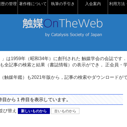
履歴の管理
著作権について
執筆の手引き
入会案内
利用方法・
talysis）」は1959年（昭和34年）に創刊された 触媒学会の会誌です．
も全記事の検索と結果（書誌情報）の表示ができ， 正会員・
（触媒年鑑）も2021年版から，記事の検索やダウンロードが
 件目から 1 件目を表示しています。
び替え
新しいものから
古いものから