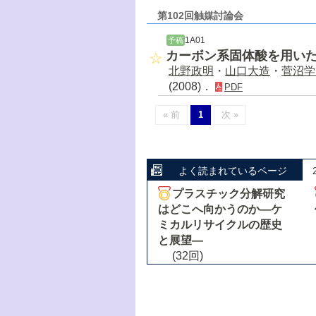
第102回触媒討論会
1A01
予稿
カーボン系固体酸を用い
北野政明
・
山口大造
・
菅沼学
(2008)．
PDF
« 前
1
次 »
よく読まれているページ
プラスチック分解研究
はどこへ向かうのか―ケ
ミカルリサイクルの歴史
と展望―
(32回)