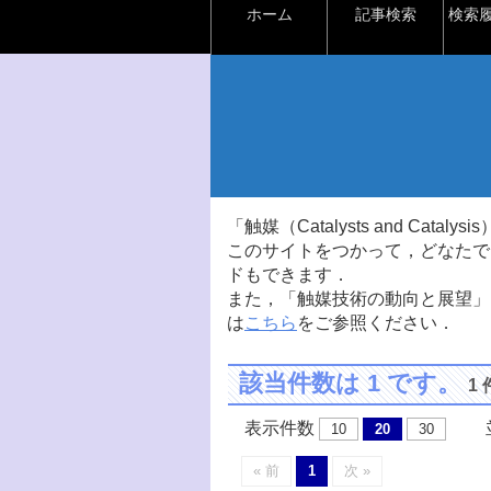
ホーム
記事検索
検索
「触媒（Catalysts and Ca
このサイトをつかって，どなたで
ドもできます．
また，「触媒技術の動向と展望」
は
こちら
をご参照ください．
該当件数は 1 です。
1
表示件数
並
10
20
30
« 前
1
次 »