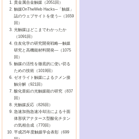
1号 なぜこの触媒が良いのか？
▼44巻（2002年）
貴金属合金触媒（2051回）
5号 若手会員による触媒研究の未来展望1：
8号 高機能化ポリオレフィンに向けた重合
5号 こんな物質，あんな物質―新たな触媒
7号 持続可能社会実現のための触媒および
5号 水素製造・貯蔵のための触媒技術の新
4号 水分解用光触媒材料
3号 特殊エネルギー場の触媒反応
触媒OnTheWeb Hacks─「触媒」
企業編
2号 第91回触媒討論会
触媒の最近の進展
1号 高次制御された触媒の化学
▼43巻（2001年）
の可能性―
触媒関連技術
しい展開
誌のウェブサイトを使う─（1659
5号 時間分解分光の進歩と応用
4号 生体内における金属の触媒作用
6号 第102回触媒討論会
3号 最近の自動車排ガス処理技術
2号 第89回触媒討論会
1号 グリーンケミストリーと触媒
▼42巻（2000年）
6号 第100回触媒討論会
8号 未来を拓く金属錯体
回）
6号 第98回触媒討論会
6号 第96回触媒討論会
5号 ファインケミカルズの展開に寄与する
7号 触媒・化学反応における計算化学の進
4号 触媒研究の現状と将来─第90回触媒討論
3号 触媒を利用した電気化学の新展開
2号 第87回触媒討論会特集号
1号 触媒反応工学の明日を拓く
▼41巻（1999年）
7号 『結晶の化学』を活かした触媒研究
光触媒はどこまでわかったか
7号 基礎化学品製造の触媒技術
触媒
歩
会Aから
7号 未来型金属錯体触媒開発への展望
4号 ナノ材料の調製と機能化
（1091回）
3号 生体触媒とバイオプロセス
2号 第85回触媒討論会
8号 イオン液体の応用
1号 孔、穴、あな?-特異な空間とその利用-
▼40巻（1998年）
8号 多機能型リアクター
6号 第94回触媒討論会
8号 若手研究者による触媒研究の未来展望
5号 基礎化学品製造の触媒技術
8号 超臨界流体を用いた化学プロセスの新
住友化学の研究開発戦略―触媒
5号 こんな触媒が欲しい
4号 水素製造・利用の触媒化学
3号 反応ダイナミクス
2号 第83回触媒討論会
1号 創立40周年記念・触媒化学この10年の
▼39巻（1997年）
2：大学・研究所編
展開
研究と高機能材料開発―（1075
7号 サブナノレベルでみた新しい表面現象
6号 第92回触媒討論会
6号 第90回触媒討論会
5号 触媒研究における新しい切り口：コン
進展と21世紀への提言/創立40周年記念・触
4号 超臨界流体の触媒反応への応用
3号 均一系触媒反応最前線
1号 均一系と不均一系触媒反応-その特徴と
回）
▼38巻（1996年）
8号 オレフィン重合触媒の新たな展
7号 基礎化学品製造の触媒技術
ビナトリアルケミストリー
媒学会この10年の歩みとこれから/創立40周
7号 触媒研究と学術雑誌/情報
5号 触媒のおもしろさをどのように伝える
接点
触媒の活性を徹底的に使い切る
4号 実用炭素材料の新展開
1号 触媒の構造と触媒作用/C1化学を中心と
▼37巻（1995年）
年記念・記録は語る
8号 資源の循環と触媒技術
6号 第88回触媒討論会特集号
か
ための技術（1019回）
8号 若い世代からみた触媒化学の現状と未
2号 第79回触媒討論会
5号 研究の方法論を考える
する21世紀への触媒
1号 ファインケミカルズと固体触媒
▼36巻（1994年）
2号 第81回触媒討論会
ゼオライト触媒によるクメン接
来
7号 企業における触媒研究のブレークスル
6号 第86回触媒討論会
3号 最新NO除去触媒の実用化研究
6号 第84回触媒討論会
2号 第77回触媒討論会
2号 第75回触媒討論会
触分解（921回）
1号 電気化学と触媒
▼35巻（1993年）
ー
3号 計算機触媒化学へのさそい
7号 水素化精製触媒の新しい展開
4号 新しい反応場を目指した触媒調製
7号 機能性金属材料と触媒
3号 オリンピックメダル:金・銀・銅はどん
酸化亜鉛の光触媒能の研究（837
3号 希土類を利用した触媒
2号 第73回触媒討論会
8号 この材料を触媒として使ってみません
4号 触媒劣化の制御と予測
1号 工業触媒開発マニュアル―探索から工
▼34巻（1992年）
8号 新しい反応性と機能性を目指した金属
な触媒作用を示すか
回）
5号 反応・分離技術の新しい展開
8号 触媒研究へのNMRの応用と展望
か？
業化まで
4号 触媒とリサイクル
3号 C4化学の展開
5号 最新の実用プロセスと触媒
クラスタ-化学
1号 インパクトを与えたこの研究
▼33巻（1991年）
光触媒反応（826回）
4号 触媒作用における機能の複合化
6号 第80回触媒討論会
2号 第71回触媒討論会
5号 エネルギー変換触媒
4号 《通常号》
6号 第82回触媒討論会
急速加熱急速冷却法による十面
2号 第69回触媒討論会
1号 触媒プロセス開発マニュアル―探索か
▼32巻（1990年）
5号 未来を拓け！若手研究者
7号 無機―有機ハイブリッド材料の新展開
3号 研究開発のうらおもて―着想と展開
体形状アナタース型酸化チタン
6号 第76回触媒討論会
5号 《通常号》
ら工業化まで，知っておきたいこと PartII
7号 ナノ構造体の化学
3号 ケミカルズ合成触媒―新しい展開と応
1号 21世紀に向けて触媒研究の飛躍をめざ
▼31巻（1989年）
6号 第78回触媒討論会
8号 AFMでみる世界
の気相合成（770回）
4号 触媒劣化と寿命の予測
7号 表面吸着相の新しい展開
用
6号 第74回触媒討論会
2号 第67回触媒討論会
8号 あの反応は今
す―触媒化学の裾野を広げよう
1号 情報科学と反応設計・材料設計
▼30巻（1988年）
7号 ダイナミックな領域への触媒研究の展
平成25年度触媒学会表彰（699
5号 環境に優しい触媒
8号 マイクロポーラス・クリスタル触媒の
4号 触媒調製の科学と技術の最前線
7号 半導体光触媒の基礎と広がり
3号 光触媒
2号 第65回触媒討論会
開/C1化学を中心とする21世紀への触媒
回）