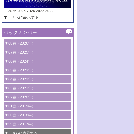
2026
2025
2024
2023
2022
▼…さらに表示する
バックナンバー
▼68巻（2026年）
1号 過酸化水素合成に関する研究動向
▼67巻（2025年）
2号 コンピューター技術により加速する
1号 CO
水素化によるグリーン燃料/グリ
▼66巻（2024年）
2
触媒開発
ーンケミカル製造
1号 低次元ナノ構造を有する触媒材料
▼65巻（2023年）
3号 有機分子変換やCO
資源化のための
2
2号 水素製造のための水分解技術に関す
2号 規制反応場を活用した固体触媒研究
1号 炭素が関わる触媒機能
▼64巻（2022年）
光触媒に関する最近の研究
る最近の研究
の新展開
2号 プラスチックケミカルリサイクルの
1号 合成ガス製造とCOを用いるケミカル
▼63巻（2021年）
B号 第137回触媒討論会（2026年）
3号 オレフィン系樹脂の精密合成に関す
3号 未踏分子変換を目指した酸化触媒プ
ための触媒技術
ズ合成の最新動向
1号 金触媒の新展開
▼62巻（2020年）
る最新技術
ロセスの最前線
3号 非酸化物系金属化合物を基盤とした
2号 化学品合成のための合金触媒開発
2号 ペロブスカイト
1号 触媒設計を拓く欠陥構造のキャラク
▼61巻（2019年）
4号 アルコール類の効率的変換を実現す
4号 シンクロトロン放射光および中性子
触媒材料の開発
3号 CO
の排出削減および有効活用のた
タリゼーション
2
3号 特殊反応場を利用した触媒的分子変
る非貴金属触媒の研究動向
線を利用した触媒解析技術の最先端
1号 物質移動制御に着目した触媒プロセ
▼60巻（2018年）
4号 格子酸素・格子酸素欠陥を利用した
めの触媒技術
換反応
2号 機能化学品製造に資するクリーンな
ス開発
5号 ゼオライトの合成と応用における研
5号 単原子触媒
触媒反応
1号 固体酸触媒の最新の研究動向
▼59巻（2017年）
触媒的酸化反応
4号 若手による情報発信企画～とびたて
4号 多孔質材料を用いた触媒の新展開
究動向
2号 CO
フリー水素サプライチェーンに
2
6号 参照触媒委員会からのお知らせ
5号 生体触媒によるエネルギー変換反応
2号 二酸化炭素からの有用化学品合成
1号 いたるところに，触媒
▼…さらに表示する