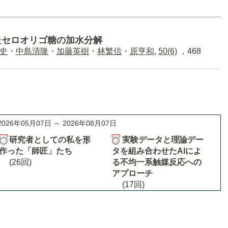
たセロオリゴ糖の加水分解
史
・
中島清隆
・
加藤英樹
・
林繁信
・
原亨和
,
50(6)
，468
2026年05月07日 ～ 2026年08月07日
研究者としての私を形
実験データと理論デー
作った「師匠」たち
タを組み合わせたAIによ
(26回)
る不均一系触媒反応への
アプローチ
(17回)