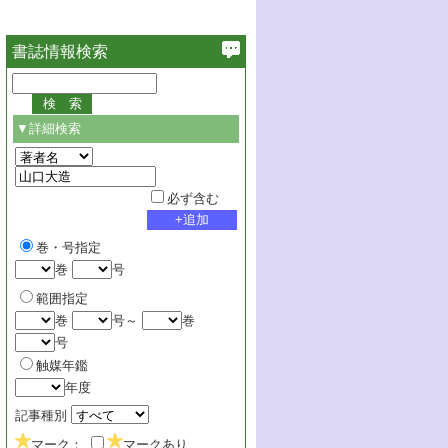
書誌情報検索
▼詳細検索
必ず含む
巻・号指定
巻
号
範囲指定
巻
号～
巻
号
触媒年鑑
年度
記事種別
マーク：
マークあり