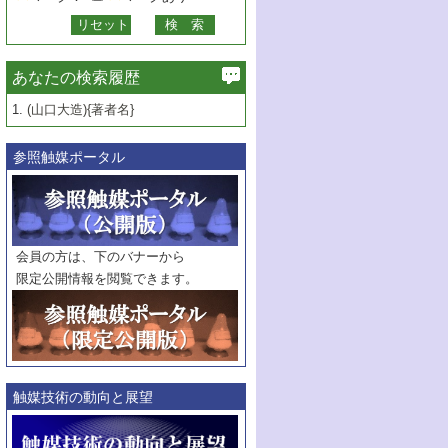
あなたの検索履歴
1.
(山口大造){著者名}
参照触媒ポータル
会員の方は、下のバナーから
限定公開情報を閲覧できます。
触媒技術の動向と展望