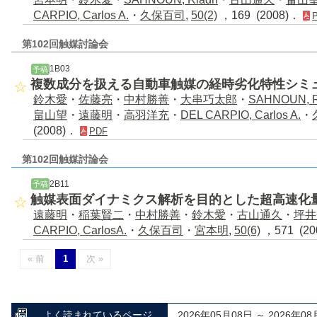
CARPIO, Carlos A.
・
久保百司
,
50(2)
，169 (2008)．
第102回触媒討論会
1B03
予稿
複数成分を扱える自動車触媒の経時劣化特性シミ
鈴木愛
・
佐藤亮
・
中村勝善
・
大串巧太郎
・
SAHNOUN, R
畠山望
・
遠藤明
・
高羽洋充
・
DEL CARPIO, Carlos A.
・
(2008)．
PDF
第102回触媒討論会
2B11
予稿
触媒表面ダイナミクス解析を目的とした超高速化
遠藤明
・
稲葉賢二
・
中村勝善
・
鈴木愛
・
古山通久
・
坪井
CARPIO, CarlosA.
・
久保百司
・
宮本明
,
50(6)
，571 (2
« 前
1
次 »
よく読まれているページ
2026年05月08日 ～ 2026年08