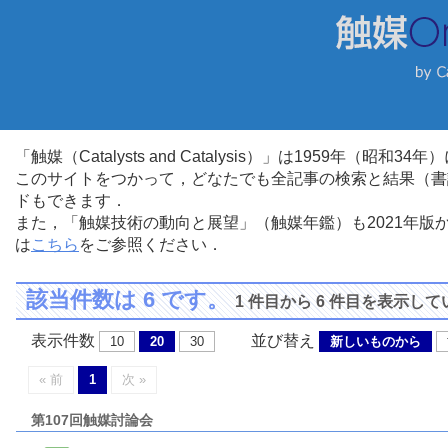
「触媒（Catalysts and Catalysis）」は1959年（昭
このサイトをつかって，どなたでも全記事の検索と結果（書
ドもできます．
また，「触媒技術の動向と展望」（触媒年鑑）も2021年
は
こちら
をご参照ください．
該当件数は 6 です。
1 件目から 6 件目を表示し
表示件数
並び替え
10
20
30
新しいものから
« 前
1
次 »
第107回触媒討論会