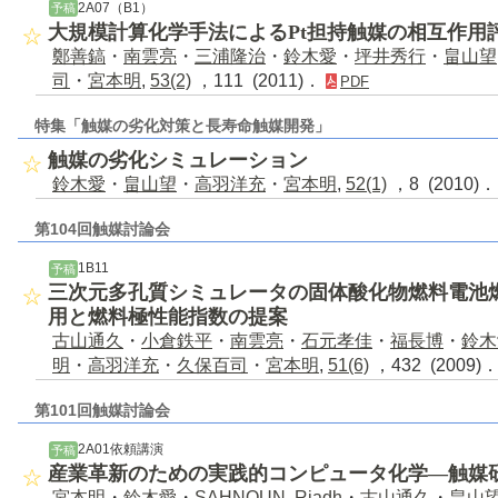
2A07（B1）
予稿
大規模計算化学手法によるPt担持触媒の相互作用
鄭善鎬
・
南雲亮
・
三浦隆治
・
鈴木愛
・
坪井秀行
・
畠山望
司
・
宮本明
,
53(2)
，111 (2011)．
PDF
特集「触媒の劣化対策と長寿命触媒開発」
触媒の劣化シミュレーション
鈴木愛
・
畠山望
・
高羽洋充
・
宮本明
,
52(1)
，8 (2010)
第104回触媒討論会
1B11
予稿
三次元多孔質シミュレータの固体酸化物燃料電池
用と燃料極性能指数の提案
古山通久
・
小倉鉄平
・
南雲亮
・
石元孝佳
・
福長博
・
鈴木
明
・
高羽洋充
・
久保百司
・
宮本明
,
51(6)
，432 (2009)
第101回触媒討論会
2A01依頼講演
予稿
産業革新のための実践的コンピュータ化学―触媒
宮本明
・
鈴木愛
・
SAHNOUN, Riadh
・
古山通久
・
畠山