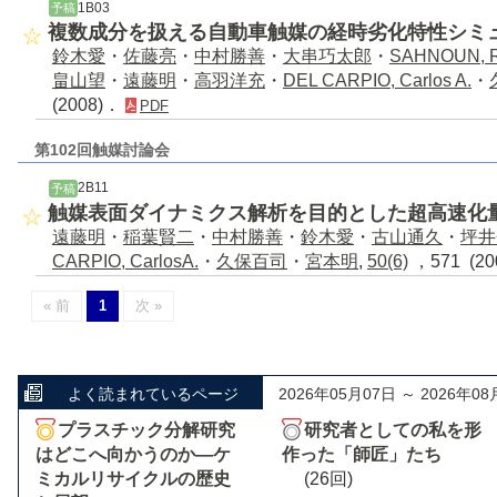
1B03
予稿
複数成分を扱える自動車触媒の経時劣化特性シミ
鈴木愛
・
佐藤亮
・
中村勝善
・
大串巧太郎
・
SAHNOUN, R
畠山望
・
遠藤明
・
高羽洋充
・
DEL CARPIO, Carlos A.
・
(2008)．
PDF
第102回触媒討論会
2B11
予稿
触媒表面ダイナミクス解析を目的とした超高速化
遠藤明
・
稲葉賢二
・
中村勝善
・
鈴木愛
・
古山通久
・
坪井
CARPIO, CarlosA.
・
久保百司
・
宮本明
,
50(6)
，571 (2
« 前
1
次 »
よく読まれているページ
2026年05月07日 ～ 2026年08
プラスチック分解研究
研究者としての私を形
はどこへ向かうのか―ケ
作った「師匠」たち
ミカルリサイクルの歴史
(26回)