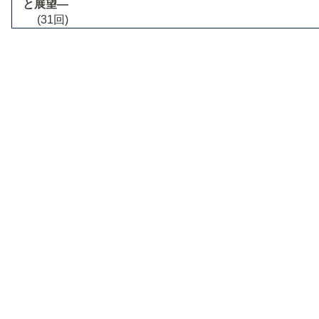
と展望―
(31回)