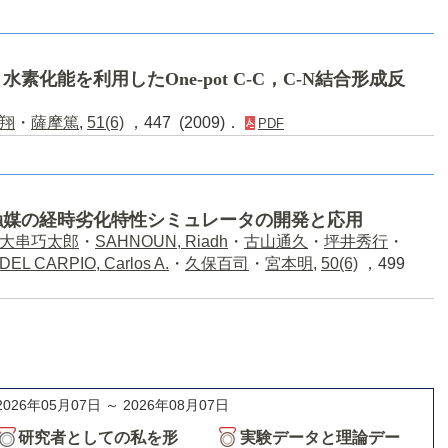
化能を利用したOne-pot C-C，C-N結合形成反
翔
・
薩摩篤
,
51(6)
，447 (2009)．
PDF
触媒の経時劣化特性シミュレータの開発と応用
大串巧太郎
・
SAHNOUN, Riadh
・
古山通久
・
坪井秀行
・
DEL CARPIO, Carlos A.
・
久保百司
・
宮本明
,
50(6)
，499
2026年05月07日 ～ 2026年08月07日
研究者としての私を形
実験データと理論デー