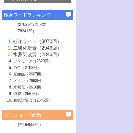
若き触媒の研究者たち～（1）
3号 水処理のための触媒化学
5号 情報学的手法を用いた触媒開発
6号 ヘテロ接合界面
関わる触媒開発動向
B号 第133回触媒討論会（2023年）
6号 窒素とリンの循環のための触媒・機
3号 ナノ粒子・クラスター触媒の最前線
2号 機能性材料の局所構造解析のための
5号 若手による情報発信企画～とびたて
▼58巻（2016年）
4号 光触媒を用いた水分解の最新の研究
6号 カーボンニュートラルに向けた電解
B号 第135回触媒討論会（2025年）
3号 精密高分子合成に関する最近の研究
能性材料
最先端技術
検索ワードランキング
4号 60周年記念企画
若き触媒の研究者たち～（2）
動向
技術
1号 ユニークな構造の高分子を生み出す触
▼57巻（2015年）
動向
B号 第131回触媒討論会（2023年）
3号 無機分離膜材料の開発と触媒反応プ
5号 進化するゼオライト合成技術
6号 石油のノーブル・ユースを志向した
媒技術
(27823件/のべ数：
5号 次世代の触媒プロセスを支えるマイ
B号 第127回触媒討論会（2021年・オン
1号 水素キャリアにかかわる触媒技術の新
4号 バイオマス化成品製造のための触媒
▼56巻（2014年）
ロセスへの適用
触媒技術
7824136）
クロ波
6号 非貴金属系触媒における電気化学的
ライン開催(Zoom)のみ）
2号 リグニンからの化成品製造に向けた触
展開
技術
1号 特殊環境場を利用した材料合成
▼55巻（2013年）
4号 触媒研究における計算科学の利用
酸素還元反応
B号 第129回触媒討論会（2022年・京都
媒技術
6号 メタン転換技術の最新動向
ゼオライト（3070回）
2号 石油精製用触媒の最近の進展
5号 固体触媒による含窒素有機化合物変
2号 光触媒反応機構に関する最新の研究動
1号 高耐久性燃料電池システム用触媒にお
大学：オンライン・対面開催）
▼54巻（2012年）
5号 水素のふるまいを解き明かす最先端
B号 第121回触媒討論会（2018年・東京
3号 触媒研究の最先端～とびたて若き研究
二酸化炭素（2943回）
B号 第125回触媒討論会（2020年・工学
換の最前線
3号 固体酸化物形燃料電池（SOFC）におけ
向
ける新展開
研究
大学）
1号 規則性多孔体の利用技術における最近
▼53巻（2011年）
者たち～（1）
水蒸気改質（2846回）
院大学）
るアノード触媒上での燃料直接改質技術
6号 貴金属使用量低減に向けた自動車排
3号 固体高分子形燃料電池カソード触媒の
2号 リビングラジカル重合の最近の動向
6号 低級アルカンの有効利用のための触
の進歩
アンモニア（2820回）
4号 触媒研究の最先端～とびたて若き研究
1号 金属学から見る合金触媒の新展開
▼52巻（2010年）
ガス浄化触媒の開発
4号 コアシェル構造の制御による触媒機能
開発動向
媒技術
白金（2782回）
3号 天然ガスの化学工業的展開に関する触
2号 第109回触媒討論会
者たち～（2）
2号 第107回触媒討論会
の向上
1号 触媒の劣化対策と長寿命触媒開発
B号 第123回触媒討論会（2019年・大阪
▼51巻（2009年）
4号 人工光合成に向けた近年のアプローチ
光触媒（2667回）
媒技術
B号 第119回触媒討論会（2017年・首都
3号 貴金属低減技術の最新動向
5号 触媒研究の最先端～とびたて若き研究
市立大学）
3号 触媒のその場観察法の進歩（１）
5号 工業触媒およびその周辺技術の最近の
2号 第105回触媒討論会
1号 炭素材料－熱い注目を集める材料－
▼50巻（2008年）
メタン（2663回）
大学東京）
5号 未利用熱エネルギーの有効活用に貢献
4号 貴金属触媒の精密構造制御とその活用
者たち～（3）
4号 貴金属代替技術の最新動向
進歩
水素化（2616回）
4号 触媒のその場観察法の進歩（２）
3号 ナノ構造が拓く新機能
する触媒技術
2号 第103回触媒討論会
1号 触媒化学と学会のこの10年，半世紀，
▼49巻（2007年）
5号 バイオマス化成品製造のための固体触
6号 イオニクス材料と燃料電池・電解合成
5号 光触媒による物質変換反応の新展開
CO2（2567回）
6号 ナノシート
5号 不活性結合の触媒的活性化による有機
そして未来
4号 活性サイトおよびその環境の精密な設
6号 ポリオキソメタレート
3号 環境浄化用光触媒の現状と課題
媒の開発
1号 含フッ素化合物の合成と触媒
▼48巻（2006年）
の最新の研究動向
触媒討論会（2545回）
6号 グラフェン
合成
B号 第115回触媒討論会（2015年・成蹊大
計による触媒の高機能化
2号 第101回触媒討論会
B号 第113回触媒討論会（2014年・ロワジ
4号 水素社会の実現に向けた水素製造・貯
6号 ナノ空間─吸着状態解析から新機能開拓
2号 第99回触媒討論会
B号 第117回触媒討論会（2016年・大阪府
1号 固体酸触媒の最近の進歩
▼47巻（2005年）
学）
7号 水素を利用する化成品合成の新潮流
6号 新しい固体酸触媒技術
5号 触媒を有効に使うための技術
ールホテル豊橋）
蔵技術の進歩
まで─
3号 メソポーラス物質の新展開
立大学）
3号 実用的ファインケミカル合成プロセス
ダウンロード総数
2号 第97回触媒討論会
1号 最近の触媒担体とその効果
▼46巻（2004年）
7号 ゼオライト合成における最近の進歩
6号 第106回触媒討論会
5号 CO
が関わる触媒・材料
B号 第111回触媒討論会（2013年・関西大
4号 錯体を利用したユニークな表面構造の
を実現する触媒
2
3号 リビング重合触媒の最近の展開
2号 第95回触媒討論会
(全164558件）
1号 部分酸化反応触媒の最前線
▼45巻（2003年）
学）
構築と機能
7号 有機分子触媒による精密有機合成
4号 バイオマス活用のための技術開発
6号 第104回触媒討論会
4号 今後の液体燃料を支える触媒技術
3号 化成品を合成するゼオライト触媒
2号 第93回触媒討論会