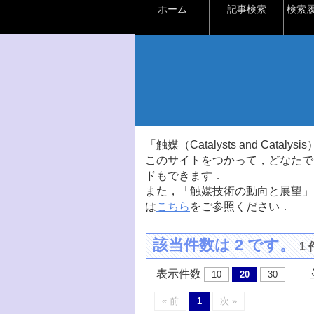
ホーム
記事検索
検索
「触媒（Catalysts and Ca
このサイトをつかって，どなたで
ドもできます．
また，「触媒技術の動向と展望」
は
こちら
をご参照ください．
該当件数は 2 です。
1
表示件数
並
10
20
30
« 前
1
次 »