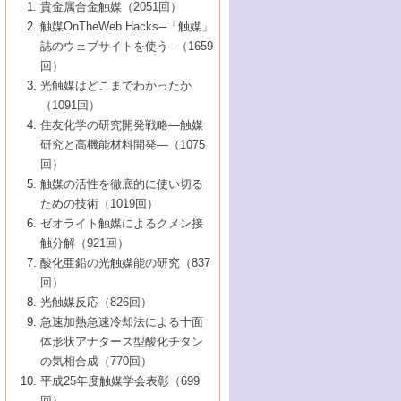
1号 なぜこの触媒が良いのか？
▼44巻（2002年）
貴金属合金触媒（2051回）
5号 若手会員による触媒研究の未来展望1：
8号 高機能化ポリオレフィンに向けた重合
5号 こんな物質，あんな物質―新たな触媒
7号 持続可能社会実現のための触媒および
5号 水素製造・貯蔵のための触媒技術の新
4号 水分解用光触媒材料
3号 特殊エネルギー場の触媒反応
触媒OnTheWeb Hacks─「触媒」
企業編
2号 第91回触媒討論会
触媒の最近の進展
1号 高次制御された触媒の化学
▼43巻（2001年）
の可能性―
触媒関連技術
しい展開
誌のウェブサイトを使う─（1659
5号 時間分解分光の進歩と応用
4号 生体内における金属の触媒作用
6号 第102回触媒討論会
3号 最近の自動車排ガス処理技術
2号 第89回触媒討論会
1号 グリーンケミストリーと触媒
▼42巻（2000年）
6号 第100回触媒討論会
8号 未来を拓く金属錯体
回）
6号 第98回触媒討論会
6号 第96回触媒討論会
5号 ファインケミカルズの展開に寄与する
7号 触媒・化学反応における計算化学の進
4号 触媒研究の現状と将来─第90回触媒討論
3号 触媒を利用した電気化学の新展開
2号 第87回触媒討論会特集号
1号 触媒反応工学の明日を拓く
▼41巻（1999年）
7号 『結晶の化学』を活かした触媒研究
光触媒はどこまでわかったか
7号 基礎化学品製造の触媒技術
触媒
歩
会Aから
7号 未来型金属錯体触媒開発への展望
4号 ナノ材料の調製と機能化
（1091回）
3号 生体触媒とバイオプロセス
2号 第85回触媒討論会
8号 イオン液体の応用
1号 孔、穴、あな?-特異な空間とその利用-
▼40巻（1998年）
8号 多機能型リアクター
6号 第94回触媒討論会
8号 若手研究者による触媒研究の未来展望
5号 基礎化学品製造の触媒技術
8号 超臨界流体を用いた化学プロセスの新
住友化学の研究開発戦略―触媒
5号 こんな触媒が欲しい
4号 水素製造・利用の触媒化学
3号 反応ダイナミクス
2号 第83回触媒討論会
1号 創立40周年記念・触媒化学この10年の
▼39巻（1997年）
2：大学・研究所編
展開
研究と高機能材料開発―（1075
7号 サブナノレベルでみた新しい表面現象
6号 第92回触媒討論会
6号 第90回触媒討論会
5号 触媒研究における新しい切り口：コン
進展と21世紀への提言/創立40周年記念・触
4号 超臨界流体の触媒反応への応用
3号 均一系触媒反応最前線
1号 均一系と不均一系触媒反応-その特徴と
回）
▼38巻（1996年）
8号 オレフィン重合触媒の新たな展
7号 基礎化学品製造の触媒技術
ビナトリアルケミストリー
媒学会この10年の歩みとこれから/創立40周
7号 触媒研究と学術雑誌/情報
5号 触媒のおもしろさをどのように伝える
接点
触媒の活性を徹底的に使い切る
4号 実用炭素材料の新展開
1号 触媒の構造と触媒作用/C1化学を中心と
▼37巻（1995年）
年記念・記録は語る
8号 資源の循環と触媒技術
6号 第88回触媒討論会特集号
か
ための技術（1019回）
8号 若い世代からみた触媒化学の現状と未
2号 第79回触媒討論会
5号 研究の方法論を考える
する21世紀への触媒
1号 ファインケミカルズと固体触媒
▼36巻（1994年）
2号 第81回触媒討論会
ゼオライト触媒によるクメン接
来
7号 企業における触媒研究のブレークスル
6号 第86回触媒討論会
3号 最新NO除去触媒の実用化研究
6号 第84回触媒討論会
2号 第77回触媒討論会
2号 第75回触媒討論会
触分解（921回）
1号 電気化学と触媒
▼35巻（1993年）
ー
3号 計算機触媒化学へのさそい
7号 水素化精製触媒の新しい展開
4号 新しい反応場を目指した触媒調製
7号 機能性金属材料と触媒
3号 オリンピックメダル:金・銀・銅はどん
酸化亜鉛の光触媒能の研究（837
3号 希土類を利用した触媒
2号 第73回触媒討論会
8号 この材料を触媒として使ってみません
4号 触媒劣化の制御と予測
1号 工業触媒開発マニュアル―探索から工
▼34巻（1992年）
8号 新しい反応性と機能性を目指した金属
な触媒作用を示すか
回）
5号 反応・分離技術の新しい展開
8号 触媒研究へのNMRの応用と展望
か？
業化まで
4号 触媒とリサイクル
3号 C4化学の展開
5号 最新の実用プロセスと触媒
クラスタ-化学
1号 インパクトを与えたこの研究
▼33巻（1991年）
光触媒反応（826回）
4号 触媒作用における機能の複合化
6号 第80回触媒討論会
2号 第71回触媒討論会
5号 エネルギー変換触媒
4号 《通常号》
6号 第82回触媒討論会
急速加熱急速冷却法による十面
2号 第69回触媒討論会
1号 触媒プロセス開発マニュアル―探索か
▼32巻（1990年）
5号 未来を拓け！若手研究者
7号 無機―有機ハイブリッド材料の新展開
3号 研究開発のうらおもて―着想と展開
体形状アナタース型酸化チタン
6号 第76回触媒討論会
5号 《通常号》
ら工業化まで，知っておきたいこと PartII
7号 ナノ構造体の化学
3号 ケミカルズ合成触媒―新しい展開と応
1号 21世紀に向けて触媒研究の飛躍をめざ
▼31巻（1989年）
6号 第78回触媒討論会
8号 AFMでみる世界
の気相合成（770回）
4号 触媒劣化と寿命の予測
7号 表面吸着相の新しい展開
用
6号 第74回触媒討論会
2号 第67回触媒討論会
8号 あの反応は今
す―触媒化学の裾野を広げよう
1号 情報科学と反応設計・材料設計
▼30巻（1988年）
7号 ダイナミックな領域への触媒研究の展
平成25年度触媒学会表彰（699
5号 環境に優しい触媒
8号 マイクロポーラス・クリスタル触媒の
4号 触媒調製の科学と技術の最前線
7号 半導体光触媒の基礎と広がり
3号 光触媒
2号 第65回触媒討論会
開/C1化学を中心とする21世紀への触媒
回）