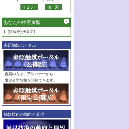
あなたの検索履歴
1.
(佐藤亮){著者名}
参照触媒ポータル
会員の方は、下のバナーから
限定公開情報を閲覧できます。
触媒技術の動向と展望