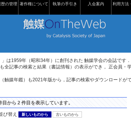
履歴の管理
著作権について
執筆の手引き
入会案内
利用方法・
talysis）」は1959年（昭和34年）に創刊された 触媒学会の会誌です．
も全記事の検索と結果（書誌情報）の表示ができ， 正会員・
（触媒年鑑）も2021年版から，記事の検索やダウンロードが
 件目から 2 件目を表示しています。
び替え
新しいものから
古いものから