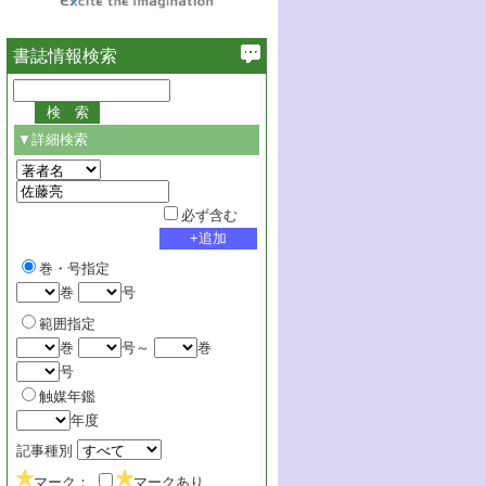
書誌情報検索
▼詳細検索
必ず含む
巻・号指定
巻
号
範囲指定
巻
号～
巻
号
触媒年鑑
年度
記事種別
マーク：
マークあり