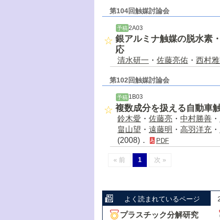
第104回触媒討論会
2A03
予稿
銀アルミナ触媒の脱水素・水素
応
清水研一
・
佐藤亮佑
・
西村雅
第102回触媒討論会
1B03
予稿
複数成分を扱える自動車
鈴木愛
・
佐藤亮
・
中村勝善
・
畠山望
・
遠藤明
・
高羽洋充
・
(2008)．
PDF
« 前
1
次 »
よく読まれているページ
プラスチック分解研究