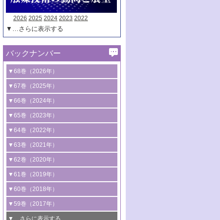
2026
2025
2024
2023
2022
▼…さらに表示する
バックナンバー
▼68巻（2026年）
1号 過酸化水素合成に関する研究動向
▼67巻（2025年）
2号 コンピューター技術により加速する
1号 CO
水素化によるグリーン燃料/グリ
▼66巻（2024年）
2
触媒開発
ーンケミカル製造
1号 低次元ナノ構造を有する触媒材料
▼65巻（2023年）
3号 有機分子変換やCO
資源化のための
2
2号 水素製造のための水分解技術に関す
2号 規制反応場を活用した固体触媒研究
1号 炭素が関わる触媒機能
▼64巻（2022年）
光触媒に関する最近の研究
る最近の研究
の新展開
2号 プラスチックケミカルリサイクルの
1号 合成ガス製造とCOを用いるケミカル
▼63巻（2021年）
B号 第137回触媒討論会（2026年）
3号 オレフィン系樹脂の精密合成に関す
3号 未踏分子変換を目指した酸化触媒プ
ための触媒技術
ズ合成の最新動向
1号 金触媒の新展開
▼62巻（2020年）
る最新技術
ロセスの最前線
3号 非酸化物系金属化合物を基盤とした
2号 化学品合成のための合金触媒開発
2号 ペロブスカイト
1号 触媒設計を拓く欠陥構造のキャラク
▼61巻（2019年）
4号 アルコール類の効率的変換を実現す
4号 シンクロトロン放射光および中性子
触媒材料の開発
3号 CO
の排出削減および有効活用のた
タリゼーション
2
3号 特殊反応場を利用した触媒的分子変
る非貴金属触媒の研究動向
線を利用した触媒解析技術の最先端
1号 物質移動制御に着目した触媒プロセ
▼60巻（2018年）
4号 格子酸素・格子酸素欠陥を利用した
めの触媒技術
換反応
2号 機能化学品製造に資するクリーンな
ス開発
5号 ゼオライトの合成と応用における研
5号 単原子触媒
触媒反応
1号 固体酸触媒の最新の研究動向
▼59巻（2017年）
触媒的酸化反応
4号 若手による情報発信企画～とびたて
4号 多孔質材料を用いた触媒の新展開
究動向
2号 CO
フリー水素サプライチェーンに
2
6号 参照触媒委員会からのお知らせ
5号 生体触媒によるエネルギー変換反応
2号 二酸化炭素からの有用化学品合成
1号 いたるところに，触媒
▼…さらに表示する