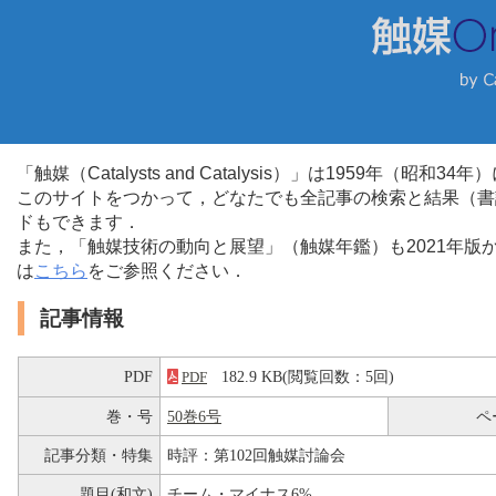
「触媒（Catalysts and Catalysis）」は1959年（昭
このサイトをつかって，どなたでも全記事の検索と結果（書
ドもできます．
また，「触媒技術の動向と展望」（触媒年鑑）も2021年
は
こちら
をご参照ください．
記事情報
PDF
182.9 KB(閲覧回数：5回)
PDF
巻・号
50巻6号
ペ
記事分類・特集
時評：第102回触媒討論会
題目(和文)
チーム・マイナス6%