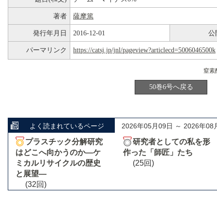
著者
薩摩篤
発行年月日
2016-12-01
公
パーマリンク
https://catsj.jp/jnl/pageview?articlecd=5006046500k
50巻6号へ戻る
よく読まれているページ
2026年05月09日 ～ 2026年08
プラスチック分解研究
研究者としての私を形
はどこへ向かうのか―ケ
作った「師匠」たち
ミカルリサイクルの歴史
(25回)
と展望―
(32回)