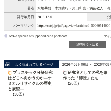
著者
水垣共雄
・
木畑貴行
・
尾田和也
・
満留敬人
・
海
発行年月日
2016-12-01
公
パーマリンク
https://catsj.jp/jnl/pageview?articlecd=5006051400f
Active species of supported ceria photocatalysts for non-oxidative coupling of methane
50巻6号へ戻る
よく読まれているページ
2026年05月06日 ～ 2026年08
プラスチック分解研究
研究者としての私を形
はどこへ向かうのか―ケ
作った「師匠」たち
ミカルリサイクルの歴史
(26回)
と展望―
(30回)