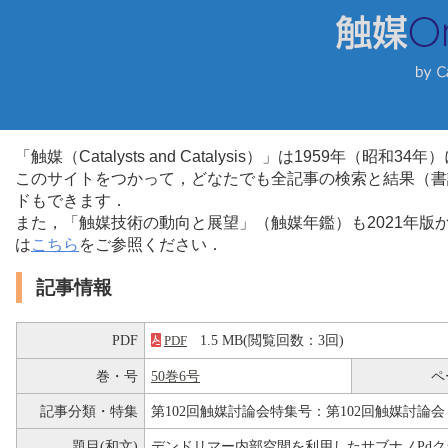
「触媒（Catalysts and Catalysis）」は1959年（昭
このサイトをつかって，どなたでも全記事の検索と結果（書
ドもできます．
また，「触媒技術の動向と展望」（触媒年鑑）も2021年
は
こちら
をご参照ください．
記事情報
PDF
1.5 MB(閲覧回数：3回)
PDF
巻・号
50巻6号
ペ
記事分類・特集
第102回触媒討論会特集号：第102回触媒討論会
題目(和文)
デンドリマー内部空間を利用したサブナノPd