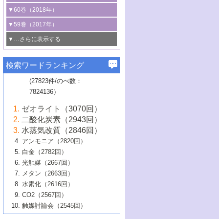
3号 CO
の排出削減および有効活用のた
タリゼーション
2
3号 特殊反応場を利用した触媒的分子変
る非貴金属触媒の研究動向
線を利用した触媒解析技術の最先端
1号 物質移動制御に着目した触媒プロセ
▼60巻（2018年）
4号 格子酸素・格子酸素欠陥を利用した
めの触媒技術
換反応
2号 機能化学品製造に資するクリーンな
ス開発
5号 ゼオライトの合成と応用における研
5号 単原子触媒
触媒反応
1号 固体酸触媒の最新の研究動向
▼59巻（2017年）
触媒的酸化反応
4号 若手による情報発信企画～とびたて
4号 多孔質材料を用いた触媒の新展開
究動向
2号 CO
フリー水素サプライチェーンに
2
6号 参照触媒委員会からのお知らせ
5号 生体触媒によるエネルギー変換反応
2号 二酸化炭素からの有用化学品合成
1号 いたるところに，触媒
▼…さらに表示する
若き触媒の研究者たち～（1）
3号 水処理のための触媒化学
5号 情報学的手法を用いた触媒開発
6号 ヘテロ接合界面
関わる触媒開発動向
B号 第133回触媒討論会（2023年）
6号 窒素とリンの循環のための触媒・機
3号 ナノ粒子・クラスター触媒の最前線
2号 機能性材料の局所構造解析のための
5号 若手による情報発信企画～とびたて
▼58巻（2016年）
4号 光触媒を用いた水分解の最新の研究
6号 カーボンニュートラルに向けた電解
B号 第135回触媒討論会（2025年）
3号 精密高分子合成に関する最近の研究
能性材料
最先端技術
検索ワードランキング
4号 60周年記念企画
若き触媒の研究者たち～（2）
動向
技術
1号 ユニークな構造の高分子を生み出す触
▼57巻（2015年）
動向
B号 第131回触媒討論会（2023年）
3号 無機分離膜材料の開発と触媒反応プ
5号 進化するゼオライト合成技術
6号 石油のノーブル・ユースを志向した
媒技術
(27823件/のべ数：
5号 次世代の触媒プロセスを支えるマイ
B号 第127回触媒討論会（2021年・オン
1号 水素キャリアにかかわる触媒技術の新
4号 バイオマス化成品製造のための触媒
▼56巻（2014年）
ロセスへの適用
触媒技術
7824136）
クロ波
6号 非貴金属系触媒における電気化学的
ライン開催(Zoom)のみ）
2号 リグニンからの化成品製造に向けた触
展開
技術
1号 特殊環境場を利用した材料合成
▼55巻（2013年）
4号 触媒研究における計算科学の利用
酸素還元反応
B号 第129回触媒討論会（2022年・京都
媒技術
6号 メタン転換技術の最新動向
ゼオライト（3070回）
2号 石油精製用触媒の最近の進展
5号 固体触媒による含窒素有機化合物変
2号 光触媒反応機構に関する最新の研究動
1号 高耐久性燃料電池システム用触媒にお
大学：オンライン・対面開催）
▼54巻（2012年）
5号 水素のふるまいを解き明かす最先端
B号 第121回触媒討論会（2018年・東京
3号 触媒研究の最先端～とびたて若き研究
二酸化炭素（2943回）
B号 第125回触媒討論会（2020年・工学
換の最前線
3号 固体酸化物形燃料電池（SOFC）におけ
向
ける新展開
研究
大学）
1号 規則性多孔体の利用技術における最近
▼53巻（2011年）
者たち～（1）
水蒸気改質（2846回）
院大学）
るアノード触媒上での燃料直接改質技術
6号 貴金属使用量低減に向けた自動車排
3号 固体高分子形燃料電池カソード触媒の
2号 リビングラジカル重合の最近の動向
6号 低級アルカンの有効利用のための触
の進歩
アンモニア（2820回）
4号 触媒研究の最先端～とびたて若き研究
1号 金属学から見る合金触媒の新展開
▼52巻（2010年）
ガス浄化触媒の開発
4号 コアシェル構造の制御による触媒機能
開発動向
媒技術
白金（2782回）
3号 天然ガスの化学工業的展開に関する触
2号 第109回触媒討論会
者たち～（2）
2号 第107回触媒討論会
の向上
1号 触媒の劣化対策と長寿命触媒開発
B号 第123回触媒討論会（2019年・大阪
▼51巻（2009年）
4号 人工光合成に向けた近年のアプローチ
光触媒（2667回）
媒技術
B号 第119回触媒討論会（2017年・首都
3号 貴金属低減技術の最新動向
5号 触媒研究の最先端～とびたて若き研究
市立大学）
3号 触媒のその場観察法の進歩（１）
5号 工業触媒およびその周辺技術の最近の
2号 第105回触媒討論会
1号 炭素材料－熱い注目を集める材料－
▼50巻（2008年）
メタン（2663回）
大学東京）
5号 未利用熱エネルギーの有効活用に貢献
4号 貴金属触媒の精密構造制御とその活用
者たち～（3）
4号 貴金属代替技術の最新動向
進歩
水素化（2616回）
4号 触媒のその場観察法の進歩（２）
3号 ナノ構造が拓く新機能
する触媒技術
2号 第103回触媒討論会
1号 触媒化学と学会のこの10年，半世紀，
▼49巻（2007年）
5号 バイオマス化成品製造のための固体触
6号 イオニクス材料と燃料電池・電解合成
5号 光触媒による物質変換反応の新展開
CO2（2567回）
6号 ナノシート
5号 不活性結合の触媒的活性化による有機
そして未来
4号 活性サイトおよびその環境の精密な設
6号 ポリオキソメタレート
3号 環境浄化用光触媒の現状と課題
媒の開発
1号 含フッ素化合物の合成と触媒
▼48巻（2006年）
の最新の研究動向
触媒討論会（2545回）
6号 グラフェン
合成
B号 第115回触媒討論会（2015年・成蹊大
計による触媒の高機能化
2号 第101回触媒討論会
B号 第113回触媒討論会（2014年・ロワジ
4号 水素社会の実現に向けた水素製造・貯
6号 ナノ空間─吸着状態解析から新機能開拓
2号 第99回触媒討論会
B号 第117回触媒討論会（2016年・大阪府
1号 固体酸触媒の最近の進歩
▼47巻（2005年）