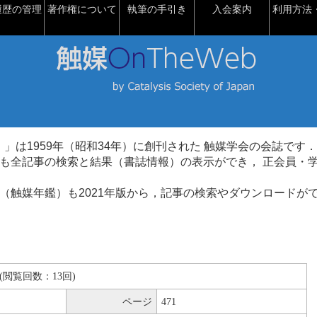
履歴の管理
著作権について
執筆の手引き
入会案内
利用方法・
talysis）」は1959年（昭和34年）に創刊された 触媒学会の会誌です．
も全記事の検索と結果（書誌情報）の表示ができ， 正会員・
（触媒年鑑）も2021年版から，記事の検索やダウンロードが
KB(閲覧回数：13回)
ページ
471