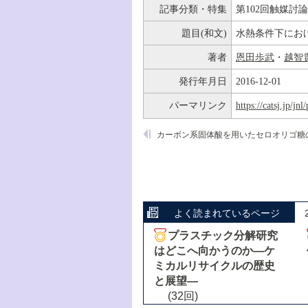
記事分類・特集
第102回触媒討
題目(和文)
水熱条件下にお
著者
恩田歩武
・
越智
発行年月日
2016-12-01
パーマリンク
https://catsj.jp/j
よく読まれているページ
プラスチック分解研究
はどこへ向かうのか―ケ
ミカルリサイクルの歴史
と展望―
(32回)