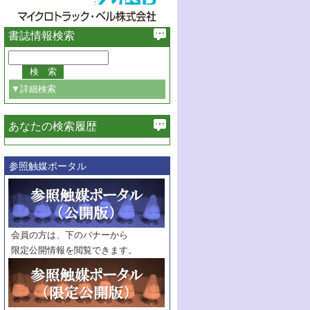
書誌情報検索
▼詳細検索
あなたの検索履歴
必ず含む
参照触媒ポータル
巻・号指定
巻
号
範囲指定
巻
号～
巻
会員の方は、下のバナーから
号
限定公開情報を閲覧できます。
触媒年鑑
年度
記事種別
マーク：
マークあり