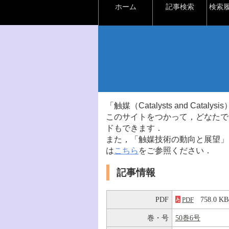
ホーム
記事検索
検索
「触媒（Catalysts and Ca
このサイトをつかって，どなたで
ドもできます．
また，「触媒技術の動向と展望」
は
こちら
をご参照ください．
記事情報
PDF
758.0 
PDF
巻・号
50巻6号