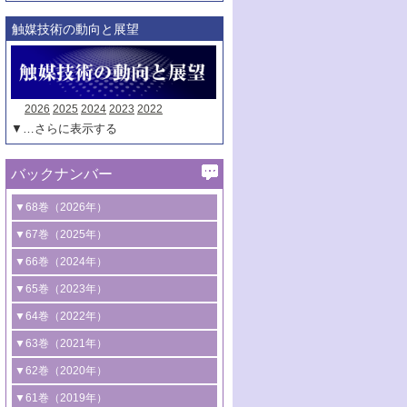
触媒技術の動向と展望
2026
2025
2024
2023
2022
▼…さらに表示する
バックナンバー
▼68巻（2026年）
1号 過酸化水素合成に関する研究動向
▼67巻（2025年）
2号 コンピューター技術により加速する
1号 CO
水素化によるグリーン燃料/グリ
▼66巻（2024年）
2
触媒開発
ーンケミカル製造
1号 低次元ナノ構造を有する触媒材料
▼65巻（2023年）
3号 有機分子変換やCO
資源化のための
2
2号 水素製造のための水分解技術に関す
2号 規制反応場を活用した固体触媒研究
1号 炭素が関わる触媒機能
▼64巻（2022年）
光触媒に関する最近の研究
る最近の研究
の新展開
2号 プラスチックケミカルリサイクルの
1号 合成ガス製造とCOを用いるケミカル
▼63巻（2021年）
B号 第137回触媒討論会（2026年）
3号 オレフィン系樹脂の精密合成に関す
3号 未踏分子変換を目指した酸化触媒プ
ための触媒技術
ズ合成の最新動向
1号 金触媒の新展開
▼62巻（2020年）
る最新技術
ロセスの最前線
3号 非酸化物系金属化合物を基盤とした
2号 化学品合成のための合金触媒開発
2号 ペロブスカイト
1号 触媒設計を拓く欠陥構造のキャラク
▼61巻（2019年）
4号 アルコール類の効率的変換を実現す
4号 シンクロトロン放射光および中性子
触媒材料の開発