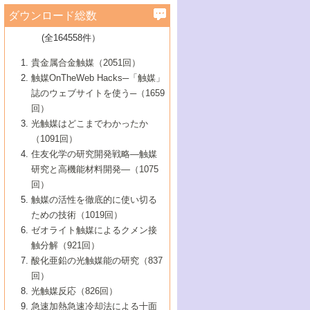
学）
7号 水素を利用する化成品合成の新潮流
6号 新しい固体酸触媒技術
5号 触媒を有効に使うための技術
ールホテル豊橋）
蔵技術の進歩
まで─
3号 メソポーラス物質の新展開
立大学）
3号 実用的ファインケミカル合成プロセス
ダウンロード総数
2号 第97回触媒討論会
1号 最近の触媒担体とその効果
▼46巻（2004年）
7号 ゼオライト合成における最近の進歩
6号 第106回触媒討論会
5号 CO
が関わる触媒・材料
B号 第111回触媒討論会（2013年・関西大
4号 錯体を利用したユニークな表面構造の
を実現する触媒
2
3号 リビング重合触媒の最近の展開
2号 第95回触媒討論会
(全164558件）
1号 部分酸化反応触媒の最前線
▼45巻（2003年）
学）
構築と機能
7号 有機分子触媒による精密有機合成
4号 バイオマス活用のための技術開発
6号 第104回触媒討論会
4号 今後の液体燃料を支える触媒技術
3号 化成品を合成するゼオライト触媒
2号 第93回触媒討論会
1号 なぜこの触媒が良いのか？
▼44巻（2002年）
貴金属合金触媒（2051回）
5号 若手会員による触媒研究の未来展望1：
8号 高機能化ポリオレフィンに向けた重合
5号 こんな物質，あんな物質―新たな触媒
7号 持続可能社会実現のための触媒および
5号 水素製造・貯蔵のための触媒技術の新
4号 水分解用光触媒材料
3号 特殊エネルギー場の触媒反応
触媒OnTheWeb Hacks─「触媒」
企業編
2号 第91回触媒討論会
触媒の最近の進展
1号 高次制御された触媒の化学
▼43巻（2001年）
の可能性―
触媒関連技術
しい展開
誌のウェブサイトを使う─（1659
5号 時間分解分光の進歩と応用
4号 生体内における金属の触媒作用
6号 第102回触媒討論会
3号 最近の自動車排ガス処理技術
2号 第89回触媒討論会
1号 グリーンケミストリーと触媒
▼42巻（2000年）
6号 第100回触媒討論会
8号 未来を拓く金属錯体
回）
6号 第98回触媒討論会
6号 第96回触媒討論会
5号 ファインケミカルズの展開に寄与する
7号 触媒・化学反応における計算化学の進
4号 触媒研究の現状と将来─第90回触媒討論
3号 触媒を利用した電気化学の新展開
2号 第87回触媒討論会特集号
1号 触媒反応工学の明日を拓く
▼41巻（1999年）
7号 『結晶の化学』を活かした触媒研究
光触媒はどこまでわかったか
7号 基礎化学品製造の触媒技術
触媒
歩
会Aから
7号 未来型金属錯体触媒開発への展望
4号 ナノ材料の調製と機能化
（1091回）
3号 生体触媒とバイオプロセス
2号 第85回触媒討論会
8号 イオン液体の応用
1号 孔、穴、あな?-特異な空間とその利用-
▼40巻（1998年）
8号 多機能型リアクター
6号 第94回触媒討論会
8号 若手研究者による触媒研究の未来展望
5号 基礎化学品製造の触媒技術
8号 超臨界流体を用いた化学プロセスの新
住友化学の研究開発戦略―触媒
5号 こんな触媒が欲しい
4号 水素製造・利用の触媒化学
3号 反応ダイナミクス
2号 第83回触媒討論会
1号 創立40周年記念・触媒化学この10年の
▼39巻（1997年）
2：大学・研究所編
展開
研究と高機能材料開発―（1075
7号 サブナノレベルでみた新しい表面現象
6号 第92回触媒討論会
6号 第90回触媒討論会
5号 触媒研究における新しい切り口：コン
進展と21世紀への提言/創立40周年記念・触
4号 超臨界流体の触媒反応への応用
3号 均一系触媒反応最前線
1号 均一系と不均一系触媒反応-その特徴と
回）
▼38巻（1996年）
8号 オレフィン重合触媒の新たな展
7号 基礎化学品製造の触媒技術
ビナトリアルケミストリー
媒学会この10年の歩みとこれから/創立40周
7号 触媒研究と学術雑誌/情報
5号 触媒のおもしろさをどのように伝える
接点
触媒の活性を徹底的に使い切る
4号 実用炭素材料の新展開
1号 触媒の構造と触媒作用/C1化学を中心と
▼37巻（1995年）
年記念・記録は語る
8号 資源の循環と触媒技術
6号 第88回触媒討論会特集号
か
ための技術（1019回）
8号 若い世代からみた触媒化学の現状と未
2号 第79回触媒討論会
5号 研究の方法論を考える
する21世紀への触媒
1号 ファインケミカルズと固体触媒
▼36巻（1994年）
2号 第81回触媒討論会
ゼオライト触媒によるクメン接
来
7号 企業における触媒研究のブレークスル
6号 第86回触媒討論会
3号 最新NO除去触媒の実用化研究
6号 第84回触媒討論会
2号 第77回触媒討論会
2号 第75回触媒討論会
触分解（921回）
1号 電気化学と触媒
▼35巻（1993年）
ー
3号 計算機触媒化学へのさそい
7号 水素化精製触媒の新しい展開
4号 新しい反応場を目指した触媒調製
7号 機能性金属材料と触媒
3号 オリンピックメダル:金・銀・銅はどん
酸化亜鉛の光触媒能の研究（837
3号 希土類を利用した触媒
2号 第73回触媒討論会
8号 この材料を触媒として使ってみません
4号 触媒劣化の制御と予測
1号 工業触媒開発マニュアル―探索から工
▼34巻（1992年）
8号 新しい反応性と機能性を目指した金属
な触媒作用を示すか
回）
5号 反応・分離技術の新しい展開
8号 触媒研究へのNMRの応用と展望
か？
業化まで
4号 触媒とリサイクル
3号 C4化学の展開
5号 最新の実用プロセスと触媒
クラスタ-化学
1号 インパクトを与えたこの研究
▼33巻（1991年）
光触媒反応（826回）
4号 触媒作用における機能の複合化
6号 第80回触媒討論会
2号 第71回触媒討論会
5号 エネルギー変換触媒
4号 《通常号》
6号 第82回触媒討論会
急速加熱急速冷却法による十面
2号 第69回触媒討論会
1号 触媒プロセス開発マニュアル―探索か
▼32巻（1990年）