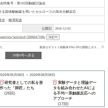
論会特集号：第102回触媒討論会
ける固体酸触媒を用いたセルロースの加水分解反応
貴史
・
柳澤和道
公開日
2016-12-01
nl/pageview?articlecd=5006047100c
カーボン系固体酸を用いたセロオリゴ糖の加水分解
新規ゼオライト前駆体YNU-2Pの調製とポスト処理による骨格構造の安定化
50巻6号へ戻る
2026年05月08日 ～ 2026年08月08日
研究者としての私を形
実験データと理論デー
作った「師匠」たち
タを組み合わせたAIによ
(26回)
る不均一系触媒反応への
アプローチ
(17回)