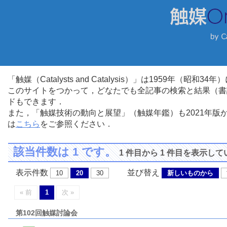
「触媒（Catalysts and Catalysis）」は1959年（昭
このサイトをつかって，どなたでも全記事の検索と結果（書
ドもできます．
また，「触媒技術の動向と展望」（触媒年鑑）も2021年
は
こちら
をご参照ください．
該当件数は 1 です。
1 件目から 1 件目を表示し
表示件数
並び替え
10
20
30
新しいものから
« 前
1
次 »
第102回触媒討論会