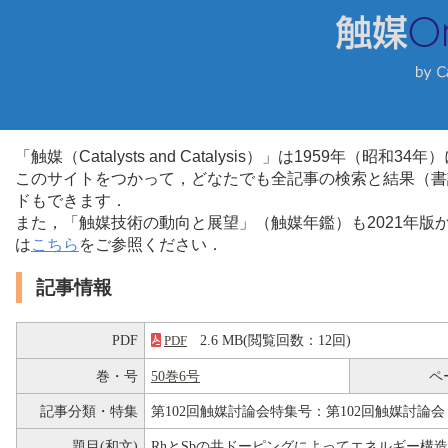
「触媒（Catalysts and Catalysis）」は1959年（昭
このサイトをつかって，どなたでも全記事の検索と結果（書
ドもできます．
また，「触媒技術の動向と展望」（触媒年鑑）も2021年
は
こちら
をご参照ください．
記事情報
PDF
2.6 MB(閲覧回数：12回)
PDF
巻・号
50巻6号
ペ
記事分類・特集
第102回触媒討論会特集号：第102回触媒討論会
題目(和文)
RhとSbの共ドーピングによってエネルギー構造