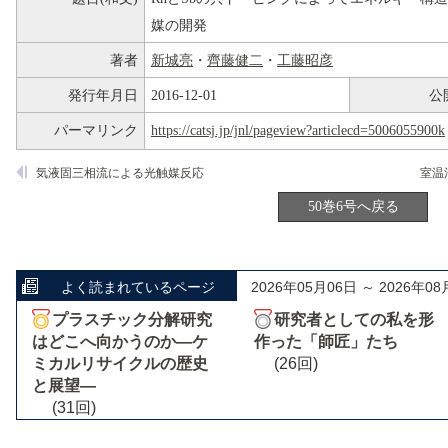
媒の開発
著者
新城亮
・
齊藤健二
・
工藤昭彦
発行年月日
2016-12-01
公
パーマリンク
https://catsj.jp/jnl/pageview?articlecd=5006055900k
気液固三相流による光触媒反応
50巻6号へ戻る
よく読まれているページ
2026年05月06日 ～ 2026年08
プラスチック分解研究
研究者としての私を形
はどこへ向かうのか―ケ
作った「師匠」たち
ミカルリサイクルの歴史
(26回)
と展望―
(31回)