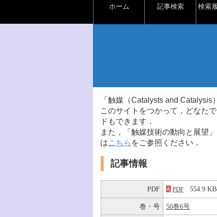
ホーム
記事検索
検索
「触媒（Catalysts and Ca
このサイトをつかって，どなたで
ドもできます．
また，「触媒技術の動向と展望」
は
こちら
をご参照ください．
記事情報
PDF
554.9 
PDF
巻・号
50巻6号