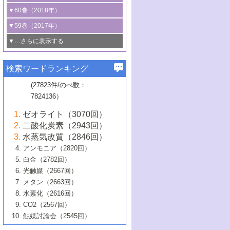
3号 CO
の排出削減および有効活用のた
タリゼーション
2
3号 特殊反応場を利用した触媒的分子変
る非貴金属触媒の研究動向
線を利用した触媒解析技術の最先端
1号 物質移動制御に着目した触媒プロセ
▼60巻（2018年）
4号 格子酸素・格子酸素欠陥を利用した
めの触媒技術
換反応
2号 機能化学品製造に資するクリーンな
ス開発
5号 ゼオライトの合成と応用における研
5号 単原子触媒
触媒反応
1号 固体酸触媒の最新の研究動向
▼59巻（2017年）
触媒的酸化反応
4号 若手による情報発信企画～とびたて
4号 多孔質材料を用いた触媒の新展開
究動向
2号 CO
フリー水素サプライチェーンに
2
6号 参照触媒委員会からのお知らせ
5号 生体触媒によるエネルギー変換反応
2号 二酸化炭素からの有用化学品合成
1号 いたるところに，触媒
▼…さらに表示する
若き触媒の研究者たち～（1）
3号 水処理のための触媒化学
5号 情報学的手法を用いた触媒開発
6号 ヘテロ接合界面
関わる触媒開発動向
B号 第133回触媒討論会（2023年）
6号 窒素とリンの循環のための触媒・機
3号 ナノ粒子・クラスター触媒の最前線
2号 機能性材料の局所構造解析のための
5号 若手による情報発信企画～とびたて
▼58巻（2016年）
4号 光触媒を用いた水分解の最新の研究
6号 カーボンニュートラルに向けた電解
B号 第135回触媒討論会（2025年）
3号 精密高分子合成に関する最近の研究
能性材料
最先端技術
検索ワードランキング
4号 60周年記念企画
若き触媒の研究者たち～（2）
動向
技術
1号 ユニークな構造の高分子を生み出す触
▼57巻（2015年）
動向
B号 第131回触媒討論会（2023年）
3号 無機分離膜材料の開発と触媒反応プ
5号 進化するゼオライト合成技術
6号 石油のノーブル・ユースを志向した
媒技術
(27823件/のべ数：
5号 次世代の触媒プロセスを支えるマイ
B号 第127回触媒討論会（2021年・オン
1号 水素キャリアにかかわる触媒技術の新
4号 バイオマス化成品製造のための触媒
▼56巻（2014年）
ロセスへの適用
触媒技術
7824136）
クロ波
6号 非貴金属系触媒における電気化学的
ライン開催(Zoom)のみ）
2号 リグニンからの化成品製造に向けた触
展開
技術
1号 特殊環境場を利用した材料合成
▼55巻（2013年）
4号 触媒研究における計算科学の利用
酸素還元反応
B号 第129回触媒討論会（2022年・京都
媒技術
6号 メタン転換技術の最新動向
ゼオライト（3070回）
2号 石油精製用触媒の最近の進展
5号 固体触媒による含窒素有機化合物変
2号 光触媒反応機構に関する最新の研究動
1号 高耐久性燃料電池システム用触媒にお
大学：オンライン・対面開催）
▼54巻（2012年）
5号 水素のふるまいを解き明かす最先端
B号 第121回触媒討論会（2018年・東京
3号 触媒研究の最先端～とびたて若き研究
二酸化炭素（2943回）
B号 第125回触媒討論会（2020年・工学
換の最前線
3号 固体酸化物形燃料電池（SOFC）におけ
向
ける新展開
研究
大学）
1号 規則性多孔体の利用技術における最近
▼53巻（2011年）
者たち～（1）
水蒸気改質（2846回）
院大学）
るアノード触媒上での燃料直接改質技術
6号 貴金属使用量低減に向けた自動車排
3号 固体高分子形燃料電池カソード触媒の
2号 リビングラジカル重合の最近の動向
6号 低級アルカンの有効利用のための触
の進歩
アンモニア（2820回）
4号 触媒研究の最先端～とびたて若き研究
1号 金属学から見る合金触媒の新展開
▼52巻（2010年）
ガス浄化触媒の開発
4号 コアシェル構造の制御による触媒機能
開発動向
媒技術
白金（2782回）
3号 天然ガスの化学工業的展開に関する触
2号 第109回触媒討論会
者たち～（2）
2号 第107回触媒討論会
の向上
1号 触媒の劣化対策と長寿命触媒開発
B号 第123回触媒討論会（2019年・大阪
▼51巻（2009年）
4号 人工光合成に向けた近年のアプローチ
光触媒（2667回）
媒技術
B号 第119回触媒討論会（2017年・首都
3号 貴金属低減技術の最新動向
5号 触媒研究の最先端～とびたて若き研究
市立大学）
3号 触媒のその場観察法の進歩（１）
5号 工業触媒およびその周辺技術の最近の
2号 第105回触媒討論会
1号 炭素材料－熱い注目を集める材料－
▼50巻（2008年）
メタン（2663回）
大学東京）
5号 未利用熱エネルギーの有効活用に貢献
4号 貴金属触媒の精密構造制御とその活用
者たち～（3）
4号 貴金属代替技術の最新動向
進歩
水素化（2616回）
4号 触媒のその場観察法の進歩（２）
3号 ナノ構造が拓く新機能
する触媒技術
2号 第103回触媒討論会
1号 触媒化学と学会のこの10年，半世紀，
▼49巻（2007年）
5号 バイオマス化成品製造のための固体触
6号 イオニクス材料と燃料電池・電解合成
5号 光触媒による物質変換反応の新展開
CO2（2567回）
6号 ナノシート
5号 不活性結合の触媒的活性化による有機
そして未来
4号 活性サイトおよびその環境の精密な設
6号 ポリオキソメタレート
3号 環境浄化用光触媒の現状と課題
媒の開発
1号 含フッ素化合物の合成と触媒
▼48巻（2006年）
の最新の研究動向
触媒討論会（2545回）
6号 グラフェン
合成
B号 第115回触媒討論会（2015年・成蹊大
計による触媒の高機能化
2号 第101回触媒討論会
B号 第113回触媒討論会（2014年・ロワジ
4号 水素社会の実現に向けた水素製造・貯
6号 ナノ空間─吸着状態解析から新機能開拓
2号 第99回触媒討論会
B号 第117回触媒討論会（2016年・大阪府
1号 固体酸触媒の最近の進歩
▼47巻（2005年）