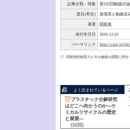
記事分類・特集
第102回触媒討
題目(和文)
放電系と触媒反
著者
関根泰
発行年月日
2016-12-01
パーマリンク
https://catsj.jp/j
よく読まれているページ
プラスチック分解研究
はどこへ向かうのか―ケ
ミカルリサイクルの歴史
と展望―
(32回)