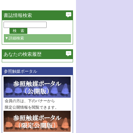
書誌情報検索
▼詳細検索
あなたの検索履歴
必ず含む
参照触媒ポータル
巻・号指定
巻
号
範囲指定
巻
号～
巻
会員の方は、下のバナーから
号
限定公開情報を閲覧できます。
触媒年鑑
年度
記事種別
マーク：
マークあり