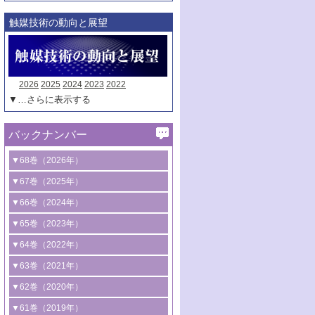
触媒技術の動向と展望
2026
2025
2024
2023
2022
▼…さらに表示する
バックナンバー
▼68巻（2026年）
1号 過酸化水素合成に関する研究動向
▼67巻（2025年）
2号 コンピューター技術により加速する
1号 CO
水素化によるグリーン燃料/グリ
▼66巻（2024年）
2
触媒開発
ーンケミカル製造
1号 低次元ナノ構造を有する触媒材料
▼65巻（2023年）
3号 有機分子変換やCO
資源化のための
2
2号 水素製造のための水分解技術に関す
2号 規制反応場を活用した固体触媒研究
1号 炭素が関わる触媒機能
▼64巻（2022年）
光触媒に関する最近の研究
る最近の研究
の新展開
2号 プラスチックケミカルリサイクルの
1号 合成ガス製造とCOを用いるケミカル
▼63巻（2021年）
B号 第137回触媒討論会（2026年）
3号 オレフィン系樹脂の精密合成に関す
3号 未踏分子変換を目指した酸化触媒プ
ための触媒技術
ズ合成の最新動向
1号 金触媒の新展開
▼62巻（2020年）
る最新技術
ロセスの最前線
3号 非酸化物系金属化合物を基盤とした
2号 化学品合成のための合金触媒開発
2号 ペロブスカイト
1号 触媒設計を拓く欠陥構造のキャラク
▼61巻（2019年）
4号 アルコール類の効率的変換を実現す
4号 シンクロトロン放射光および中性子
触媒材料の開発