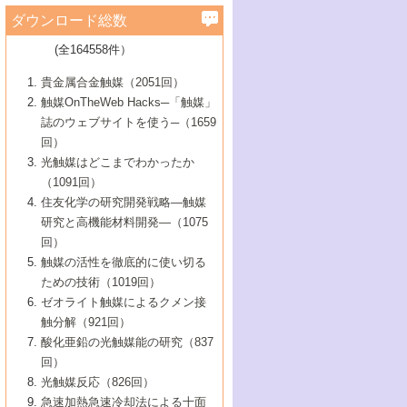
学）
7号 水素を利用する化成品合成の新潮流
6号 新しい固体酸触媒技術
5号 触媒を有効に使うための技術
ールホテル豊橋）
蔵技術の進歩
まで─
3号 メソポーラス物質の新展開
立大学）
3号 実用的ファインケミカル合成プロセス
ダウンロード総数
2号 第97回触媒討論会
1号 最近の触媒担体とその効果
▼46巻（2004年）
7号 ゼオライト合成における最近の進歩
6号 第106回触媒討論会
5号 CO
が関わる触媒・材料
B号 第111回触媒討論会（2013年・関西大
4号 錯体を利用したユニークな表面構造の
を実現する触媒
2
3号 リビング重合触媒の最近の展開
2号 第95回触媒討論会
(全164558件）
1号 部分酸化反応触媒の最前線
▼45巻（2003年）
学）
構築と機能
7号 有機分子触媒による精密有機合成
4号 バイオマス活用のための技術開発
6号 第104回触媒討論会
4号 今後の液体燃料を支える触媒技術
3号 化成品を合成するゼオライト触媒
2号 第93回触媒討論会
1号 なぜこの触媒が良いのか？
▼44巻（2002年）
貴金属合金触媒（2051回）
5号 若手会員による触媒研究の未来展望1：
8号 高機能化ポリオレフィンに向けた重合
5号 こんな物質，あんな物質―新たな触媒
7号 持続可能社会実現のための触媒および
5号 水素製造・貯蔵のための触媒技術の新
4号 水分解用光触媒材料
3号 特殊エネルギー場の触媒反応
触媒OnTheWeb Hacks─「触媒」
企業編
2号 第91回触媒討論会
触媒の最近の進展
1号 高次制御された触媒の化学
▼43巻（2001年）
の可能性―
触媒関連技術
しい展開
誌のウェブサイトを使う─（1659
5号 時間分解分光の進歩と応用
4号 生体内における金属の触媒作用
6号 第102回触媒討論会
3号 最近の自動車排ガス処理技術
2号 第89回触媒討論会
1号 グリーンケミストリーと触媒
▼42巻（2000年）
6号 第100回触媒討論会
8号 未来を拓く金属錯体
回）
6号 第98回触媒討論会
6号 第96回触媒討論会
5号 ファインケミカルズの展開に寄与する
7号 触媒・化学反応における計算化学の進
4号 触媒研究の現状と将来─第90回触媒討論
3号 触媒を利用した電気化学の新展開
2号 第87回触媒討論会特集号
1号 触媒反応工学の明日を拓く
▼41巻（1999年）
7号 『結晶の化学』を活かした触媒研究
光触媒はどこまでわかったか
7号 基礎化学品製造の触媒技術
触媒
歩
会Aから
7号 未来型金属錯体触媒開発への展望
4号 ナノ材料の調製と機能化
（1091回）
3号 生体触媒とバイオプロセス
2号 第85回触媒討論会
8号 イオン液体の応用
1号 孔、穴、あな?-特異な空間とその利用-
▼40巻（1998年）
8号 多機能型リアクター
6号 第94回触媒討論会
8号 若手研究者による触媒研究の未来展望
5号 基礎化学品製造の触媒技術
8号 超臨界流体を用いた化学プロセスの新
住友化学の研究開発戦略―触媒
5号 こんな触媒が欲しい
4号 水素製造・利用の触媒化学
3号 反応ダイナミクス
2号 第83回触媒討論会
1号 創立40周年記念・触媒化学この10年の
▼39巻（1997年）
2：大学・研究所編
展開
研究と高機能材料開発―（1075
7号 サブナノレベルでみた新しい表面現象
6号 第92回触媒討論会
6号 第90回触媒討論会
5号 触媒研究における新しい切り口：コン
進展と21世紀への提言/創立40周年記念・触
4号 超臨界流体の触媒反応への応用
3号 均一系触媒反応最前線
1号 均一系と不均一系触媒反応-その特徴と
回）
▼38巻（1996年）
8号 オレフィン重合触媒の新たな展
7号 基礎化学品製造の触媒技術
ビナトリアルケミストリー
媒学会この10年の歩みとこれから/創立40周
7号 触媒研究と学術雑誌/情報
5号 触媒のおもしろさをどのように伝える
接点
触媒の活性を徹底的に使い切る
4号 実用炭素材料の新展開
1号 触媒の構造と触媒作用/C1化学を中心と
▼37巻（1995年）
年記念・記録は語る
8号 資源の循環と触媒技術
6号 第88回触媒討論会特集号
か
ための技術（1019回）
8号 若い世代からみた触媒化学の現状と未
2号 第79回触媒討論会
5号 研究の方法論を考える
する21世紀への触媒
1号 ファインケミカルズと固体触媒
▼36巻（1994年）
2号 第81回触媒討論会
ゼオライト触媒によるクメン接
来
7号 企業における触媒研究のブレークスル
6号 第86回触媒討論会
3号 最新NO除去触媒の実用化研究
6号 第84回触媒討論会
2号 第77回触媒討論会
2号 第75回触媒討論会
触分解（921回）
1号 電気化学と触媒
▼35巻（1993年）
ー
3号 計算機触媒化学へのさそい
7号 水素化精製触媒の新しい展開
4号 新しい反応場を目指した触媒調製
7号 機能性金属材料と触媒
3号 オリンピックメダル:金・銀・銅はどん
酸化亜鉛の光触媒能の研究（837
3号 希土類を利用した触媒
2号 第73回触媒討論会
8号 この材料を触媒として使ってみません
4号 触媒劣化の制御と予測
1号 工業触媒開発マニュアル―探索から工
▼34巻（1992年）
8号 新しい反応性と機能性を目指した金属
な触媒作用を示すか
回）
5号 反応・分離技術の新しい展開
8号 触媒研究へのNMRの応用と展望
か？
業化まで
4号 触媒とリサイクル
3号 C4化学の展開
5号 最新の実用プロセスと触媒
クラスタ-化学
1号 インパクトを与えたこの研究
▼33巻（1991年）
光触媒反応（826回）
4号 触媒作用における機能の複合化
6号 第80回触媒討論会
2号 第71回触媒討論会
5号 エネルギー変換触媒
4号 《通常号》
6号 第82回触媒討論会
急速加熱急速冷却法による十面
2号 第69回触媒討論会
1号 触媒プロセス開発マニュアル―探索か
▼32巻（1990年）