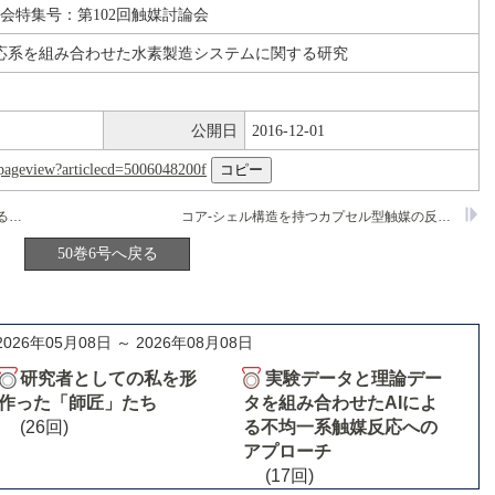
論会特集号：第102回触媒討論会
応系を組み合わせた水素製造システムに関する研究
公開日
2016-12-01
nl/pageview?articlecd=5006048200f
高耐熱性銅系スピネル触媒の調製に関する研究
コア-シェル構造を持つカプセル型触媒の反応特性
50巻6号へ戻る
2026年05月08日 ～ 2026年08月08日
研究者としての私を形
実験データと理論デー
作った「師匠」たち
タを組み合わせたAIによ
(26回)
る不均一系触媒反応への
アプローチ
(17回)