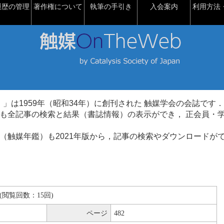
履歴の管理
著作権について
執筆の手引き
入会案内
利用方法・
talysis）」は1959年（昭和34年）に創刊された 触媒学会の会誌です．
も全記事の検索と結果（書誌情報）の表示ができ， 正会員・
（触媒年鑑）も2021年版から，記事の検索やダウンロードが
KB(閲覧回数：15回)
ページ
482