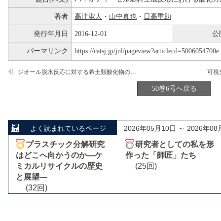
著者
高津淑人
・
山中真也
・
日高重助
発行年月日
2016-12-01
公
パーマリンク
https://catsj.jp/jnl/pageview?articlecd=5006054700e
ジオール脱水反応に対する希土類酸化物の酸塩基協奏触媒作用
50巻6号へ戻る
よく読まれているページ
2026年05月10日 ～ 2026年08
プラスチック分解研究
研究者としての私を形
はどこへ向かうのか―ケ
作った「師匠」たち
ミカルリサイクルの歴史
(25回)
と展望―
(32回)