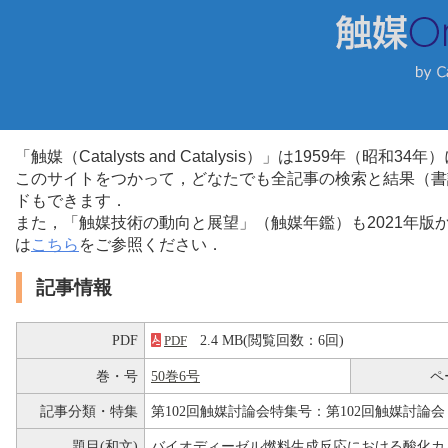
「触媒（Catalysts and Catalysis）」は1959年（昭
このサイトをつかって，どなたでも全記事の検索と結果（書
ドもできます．
また，「触媒技術の動向と展望」（触媒年鑑）も2021年
は
こちら
をご参照ください．
記事情報
PDF
2.4 MB(閲覧回数：6回)
PDF
巻・号
50巻6号
ペ
記事分類・特集
第102回触媒討論会特集号：第102回触媒討論会
題目(和文)
バイオディーゼル燃料生成反応における酸化カ