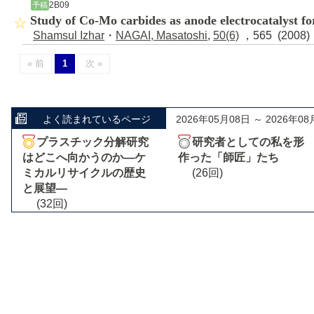
2B09
予稿
Study of Co-Mo carbides as anode electrocatalyst 
Shamsul Izhar
・
NAGAI, Masatoshi
,
50(6)
，565 (2008
« 前
1
次 »
よく読まれているページ
2026年05月08日 ～ 2026年08
プラスチック分解研究
研究者としての私を形
はどこへ向かうのか―ケ
作った「師匠」たち
ミカルリサイクルの歴史
(26回)
と展望―
(32回)