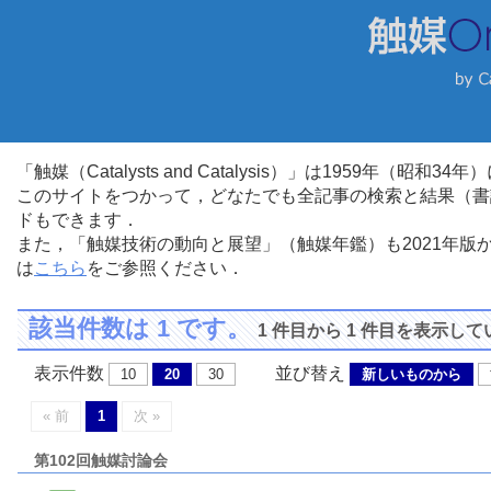
「触媒（Catalysts and Catalysis）」は1959年（昭
このサイトをつかって，どなたでも全記事の検索と結果（書
ドもできます．
また，「触媒技術の動向と展望」（触媒年鑑）も2021年
は
こちら
をご参照ください．
該当件数は 1 です。
1 件目から 1 件目を表示し
表示件数
並び替え
10
20
30
新しいものから
« 前
1
次 »
第102回触媒討論会