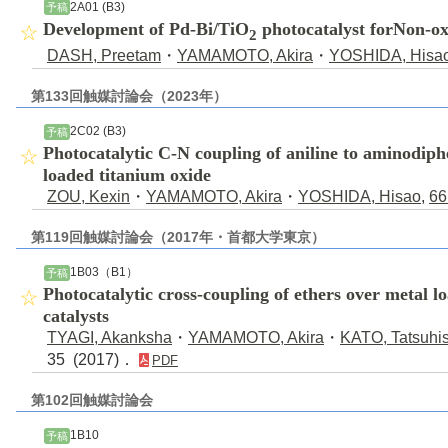
2A01 (B3)
予稿
Development of Pd-Bi/TiO
photocatalyst forNon-ox
2
DASH, Preetam
・
YAMAMOTO, Akira
・
YOSHIDA, Hisa
第133回触媒討論会（2023年）
2C02 (B3)
予稿
Photocatalytic C-N coupling of aniline to aminodip
loaded titanium oxide
ZOU, Kexin
・
YAMAMOTO, Akira
・
YOSHIDA, Hisao
,
66
第119回触媒討論会（2017年・首都大学東京）
1B03（B1）
予稿
Photocatalytic cross-coupling of ethers over metal l
catalysts
TYAGI, Akanksha
・
YAMAMOTO, Akira
・
KATO, Tatsuhi
35 (2017)．
PDF
第102回触媒討論会
1B10
予稿