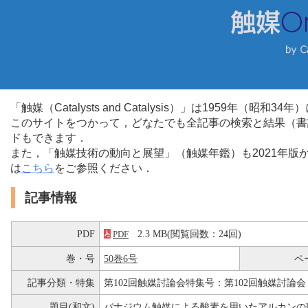
「触媒（Catalysts and Catalysis）」は1959年（昭
このサイトをつかって，どなたでも全記事の検索と結果（書
ドもできます．
また，「触媒技術の動向と展望」（触媒年鑑）も2021年
は
こちら
をご参照ください．
記事情報
PDF
2.3 MB(閲覧回数：24回)
PDF
巻・号
50巻6号
ペ
記事分類・特集
第102回触媒討論会特集号：第102回触媒討論会
題目(和文)
バナジウム触媒による酸素を用いたアルカンの