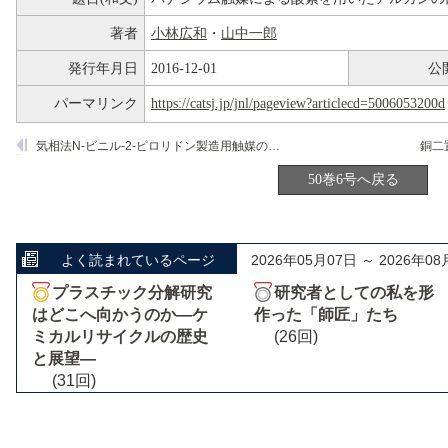
著者
小林広和
・
山中一郎
発行年月日
2016-12-01
公
パーマリンク
https://catsj.jp/jnl/pageview?articlecd=5006053200d
気相法N-ビニル-2-ピロリドン製造用触媒の開発と工業化
50巻6号へ戻る
よく読まれているページ
2026年05月07日 ～ 2026年08
プラスチック分解研究
研究者としての私を形
はどこへ向かうのか―ケ
作った「師匠」たち
ミカルリサイクルの歴史
(26回)
と展望―
(31回)