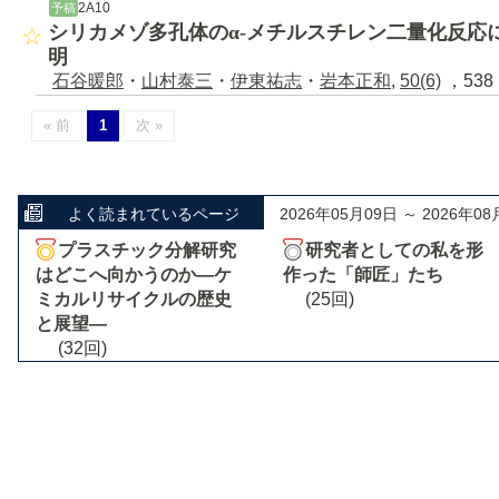
2A10
予稿
シリカメゾ多孔体のα-メチルスチレン二量化反応
明
石谷暖郎
・
山村泰三
・
伊東祐志
・
岩本正和
,
50(6)
，538 
« 前
1
次 »
よく読まれているページ
2026年05月09日 ～ 2026年08
プラスチック分解研究
研究者としての私を形
はどこへ向かうのか―ケ
作った「師匠」たち
ミカルリサイクルの歴史
(25回)
と展望―
(32回)