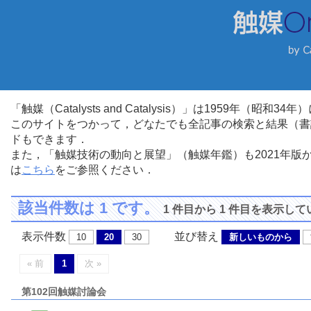
「触媒（Catalysts and Catalysis）」は1959年（昭
このサイトをつかって，どなたでも全記事の検索と結果（書
ドもできます．
また，「触媒技術の動向と展望」（触媒年鑑）も2021年
は
こちら
をご参照ください．
該当件数は 1 です。
1 件目から 1 件目を表示し
表示件数
並び替え
10
20
30
新しいものから
« 前
1
次 »
第102回触媒討論会