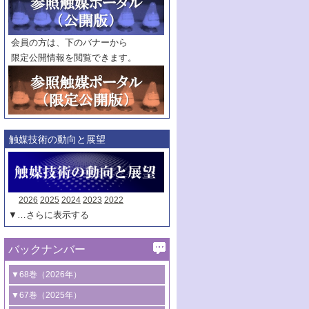
範囲指定
巻
号～
巻
会員の方は、下のバナーから
号
限定公開情報を閲覧できます。
触媒年鑑
年度
記事種別
マーク：
マークあり
触媒技術の動向と展望
2026
2025
2024
2023
2022
▼…さらに表示する
バックナンバー
▼68巻（2026年）
1号 過酸化水素合成に関する研究動向
▼67巻（2025年）