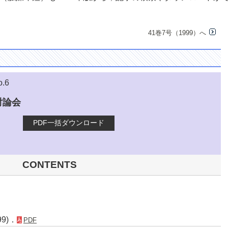
41巻7号（1999）へ
o.6
討論会
PDF一括ダウンロード
CONTENTS
99)．
PDF