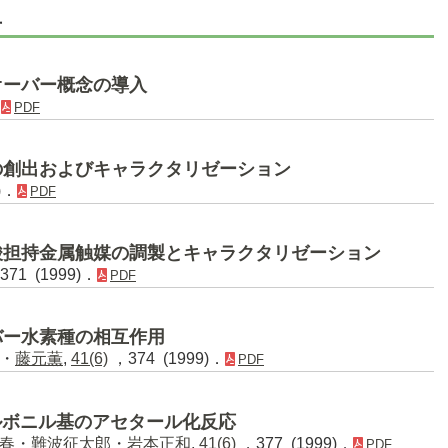
号
オーバー概念の導入
．
PDF
の創出およびキャラクタリゼーション
)．
PDF
酸担持金属触媒の調製とキャラクタリゼーション
71 (1999)．
PDF
バー水素種の相互作用
・
藤元薫
,
41(6)
，374 (1999)．
PDF
カルボニル基のアセタール化反応
春
・
難波征太郎
・
岩本正和
,
41(6)
，377 (1999)．
PDF