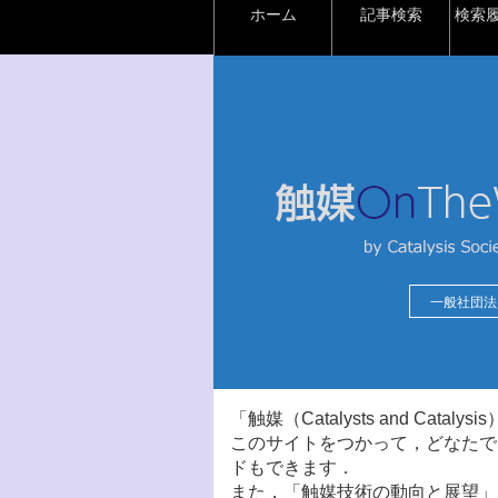
ホーム
記事検索
検索
一般社団法
「触媒（Catalysts and Ca
このサイトをつかって，どなたで
ドもできます．
また，「触媒技術の動向と展望」