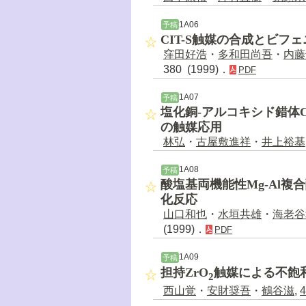
1A06
予稿
CIT-S触媒の合成とビフ
窪田好浩
・
多和田尚吾
・
内藤
380 (1999)．
PDF
1A07
予稿
塩化銅-アルコキシド錯体C
の触媒応用
林弘
・
古屋敷進祥
・
井上裕基
1A08
予稿
酸塩基両機能性Mg-Al
化反応
山口和也
・
水垣共雄
・
海老谷
(1999)．
PDF
1A09
予稿
担持ZrO
触媒による不飽
2
西山覚
・
安財奨吾
・
鶴谷滋
,
4