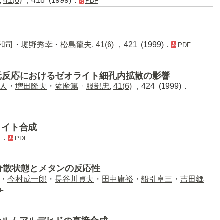
,
41(6)
，418 (1999)．
PDF
和司
・
堀野秀幸
・
松島龍夫
,
41(6)
，421 (1999)．
PDF
択還元反応におけるゼオライト細孔内拡散の影響
人
・
増田隆夫
・
薩摩篤
・
服部忠
,
41(6)
，424 (1999)．
ライト合成
)．
PDF
種分散状態とメタンの反応性
・
今村成一郎
・
長谷川貞夫
・
田中庸裕
・
船引卓三
・
吉田郷
F