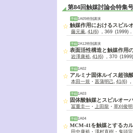
第84回触媒討論会特集
1A05特別講演
予稿
触媒作用におけるスピル
藤元薫
,
41(6)
，369 (1999)
2A12特別講演
予稿
表面活性構造と触媒作用
岩澤康裕
,
41(6)
，370 (1999
1A02
予稿
アルミナ固体ルイス超強
本田一規
・
菖蒲明己
,
41(6)
，3
1A03
予稿
固体酸触媒とスピルオー
冨重圭一
・
上田龍
・
草刈俊明
1A04
予稿
MCM-41を触媒とする
田中康裕
・
澤村直樹
・
鬼頭宗