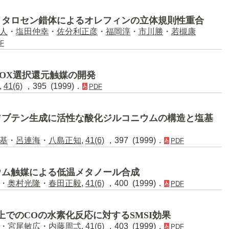
メタロセン錯体によるオレフィンの立体規則性重合
人
・
塩田仲幸
・
佐分利正彦
・
福岡淳
・
市川勝
・
若槻康
F
OX選択還元触媒の開発
,
41(6)
，395 (1999)．
PDF
ソブテン生成に活性な酸化ジルコニウムの構造と塩基
基
・
呂連海
・
八島正知
,
41(6)
，397 (1999)．
PDF
ウム触媒による低温メタノール合成
・
奥村光隆
・
春田正毅
,
41(6)
，400 (1999)．
PDF
上でのCOの水素化反応に対するSMSI効果
・
宮尾敏広
・
内藤周弌
,
41(6)
，403 (1999)．
PDF