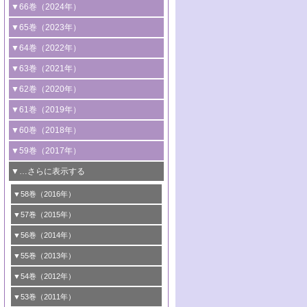
2号 コンピューター技術により加速する
1号 CO
水素化によるグリーン燃料/グリ
▼66巻（2024年）
2
触媒開発
ーンケミカル製造
1号 低次元ナノ構造を有する触媒材料
▼65巻（2023年）
3号 有機分子変換やCO
資源化のための
2
2号 水素製造のための水分解技術に関す
2号 規制反応場を活用した固体触媒研究
1号 炭素が関わる触媒機能
▼64巻（2022年）
光触媒に関する最近の研究
る最近の研究
の新展開
2号 プラスチックケミカルリサイクルの
1号 合成ガス製造とCOを用いるケミカル
▼63巻（2021年）
B号 第137回触媒討論会（2026年）
3号 オレフィン系樹脂の精密合成に関す
3号 未踏分子変換を目指した酸化触媒プ
ための触媒技術
ズ合成の最新動向
1号 金触媒の新展開
▼62巻（2020年）
る最新技術
ロセスの最前線
3号 非酸化物系金属化合物を基盤とした
2号 化学品合成のための合金触媒開発
2号 ペロブスカイト
1号 触媒設計を拓く欠陥構造のキャラク
▼61巻（2019年）
4号 アルコール類の効率的変換を実現す
4号 シンクロトロン放射光および中性子
触媒材料の開発
3号 CO
の排出削減および有効活用のた
タリゼーション
2
3号 特殊反応場を利用した触媒的分子変
る非貴金属触媒の研究動向
線を利用した触媒解析技術の最先端
1号 物質移動制御に着目した触媒プロセ
▼60巻（2018年）
4号 格子酸素・格子酸素欠陥を利用した
めの触媒技術
換反応
2号 機能化学品製造に資するクリーンな
ス開発
5号 ゼオライトの合成と応用における研
5号 単原子触媒
触媒反応
1号 固体酸触媒の最新の研究動向
▼59巻（2017年）
触媒的酸化反応
4号 若手による情報発信企画～とびたて
4号 多孔質材料を用いた触媒の新展開
究動向
2号 CO
フリー水素サプライチェーンに
2
6号 参照触媒委員会からのお知らせ
5号 生体触媒によるエネルギー変換反応
2号 二酸化炭素からの有用化学品合成
1号 いたるところに，触媒
▼…さらに表示する
若き触媒の研究者たち～（1）
3号 水処理のための触媒化学
5号 情報学的手法を用いた触媒開発
6号 ヘテロ接合界面
関わる触媒開発動向
B号 第133回触媒討論会（2023年）
6号 窒素とリンの循環のための触媒・機
3号 ナノ粒子・クラスター触媒の最前線
2号 機能性材料の局所構造解析のための
5号 若手による情報発信企画～とびたて
▼58巻（2016年）
4号 光触媒を用いた水分解の最新の研究
6号 カーボンニュートラルに向けた電解
B号 第135回触媒討論会（2025年）
3号 精密高分子合成に関する最近の研究
能性材料
最先端技術
4号 60周年記念企画
若き触媒の研究者たち～（2）
動向
技術
1号 ユニークな構造の高分子を生み出す触
▼57巻（2015年）
動向
B号 第131回触媒討論会（2023年）
3号 無機分離膜材料の開発と触媒反応プ
5号 進化するゼオライト合成技術
6号 石油のノーブル・ユースを志向した
媒技術
5号 次世代の触媒プロセスを支えるマイ
B号 第127回触媒討論会（2021年・オン
1号 水素キャリアにかかわる触媒技術の新
4号 バイオマス化成品製造のための触媒
▼56巻（2014年）
ロセスへの適用
触媒技術
クロ波
6号 非貴金属系触媒における電気化学的
ライン開催(Zoom)のみ）
2号 リグニンからの化成品製造に向けた触
展開
技術
1号 特殊環境場を利用した材料合成
▼55巻（2013年）
4号 触媒研究における計算科学の利用
酸素還元反応
B号 第129回触媒討論会（2022年・京都
媒技術
6号 メタン転換技術の最新動向
2号 石油精製用触媒の最近の進展
5号 固体触媒による含窒素有機化合物変
2号 光触媒反応機構に関する最新の研究動
1号 高耐久性燃料電池システム用触媒にお
大学：オンライン・対面開催）
▼54巻（2012年）
5号 水素のふるまいを解き明かす最先端
B号 第121回触媒討論会（2018年・東京
3号 触媒研究の最先端～とびたて若き研究
B号 第125回触媒討論会（2020年・工学
換の最前線
3号 固体酸化物形燃料電池（SOFC）におけ
向
ける新展開
研究
大学）
1号 規則性多孔体の利用技術における最近
▼53巻（2011年）
者たち～（1）
院大学）
るアノード触媒上での燃料直接改質技術
6号 貴金属使用量低減に向けた自動車排