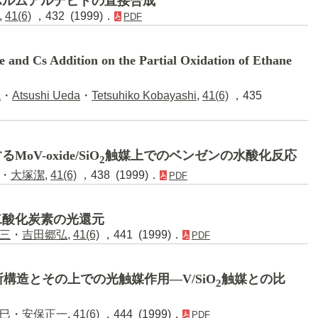
ホルムアルデヒドの直接合成
,
41(6)
，432 (1999)．
PDF
re and Cs Addition on the Partial Oxidation of Ethane
a
・
Atsushi Ueda
・
Tetsuhiko Kobayashi
,
41(6)
，435
V-oxide/SiO
触媒上でのベンゼンの水酸化反応
2
・
大塚潔
,
41(6)
，438 (1999)．
PDF
二酸化炭素の光還元
三
・
吉田郷弘
,
41(6)
，441 (1999)．
PDF
所構造とその上での光触媒作用―V/SiO
触媒との比
2
巳
・
安保正一
,
41(6)
，444 (1999)．
PDF