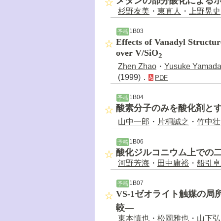
メタンの部分酸化による
杉野友美
・
東直人
・
上野晃史
1B03
予稿
Effects of Vanadyl Structu
over V/SiO
2
Zhen Zhao
・
Yusuke Yamad
(1999)．
PDF
1B04
予稿
酸素分子のみを酸化剤とするMo
山中一郎
・
片桐誠之
・
竹中壮
1B06
予稿
酸化ジルコニウム上での
河野芳海
・
田中庸裕
・
船引卓
1B07
予稿
VS-1ゼオライト触媒の局
較―
東本慎也
・
松岡雅也
・
山下弘