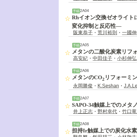
2A04
予稿
Rhイオン交換ゼオライト
変化抑制と反応性―
阪東恭子
・
荒川裕則
・
一國伸
2A05
予稿
メタンの二酸化炭素リフ
高安紀
・
中田佳子
・
小杉伸弘
2A06
予稿
メタンのCO
リフォーミン
2
永岡勝俊
・
K.Seshan
・
J.A.L
2A07
予稿
SAPO-34触媒上でのメ
井上正志
・
野村幸代
・
竹口竜
2A08
予稿
担持Ir触媒上での炭化水