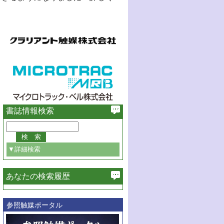
書誌情報検索
▼詳細検索
あなたの検索履歴
必ず含む
参照触媒ポータル
巻・号指定
巻
号