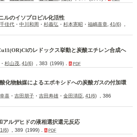
ェニルのイソプロピル化活性
千佳代
・
中川和周
・
杉義弘
・
杉本憲昭
・
福嶋喜章
,
41(6)
，
u11(OR)Clのレドックス挙動と炭酸エチレン合成へ
・
杉山茂
,
41(6)
，383 (1999)．
PDF
複合酸化物触媒によるエポキシドへの炭酸ガスの付加環
幸喜
・
吉田朋子
・
吉田寿雄
・
金田清臣
,
41(6)
，386
和アルデヒドの液相選択還元反応
1(6)
，389 (1999)．
PDF