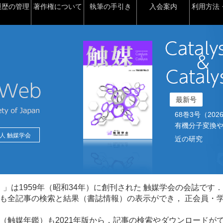
履歴の管理
著作権について
執筆の手引き
入会案内
利用方法・
最新号
68巻3号（2026）2
有機分子変換や
人 触媒学会
近の研究
talysis）」は1959年（昭和34年）に創刊された 触媒学会の会誌です．
も全記事の検索と結果（書誌情報）の表示ができ， 正会員・
（触媒年鑑）も2021年版から，記事の検索やダウンロードが