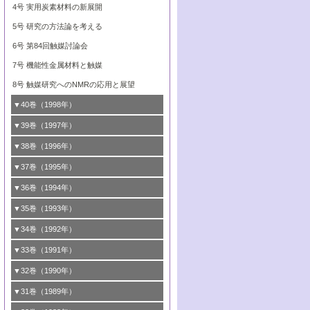
ビナトリアルケミストリー
7号 触媒研究と学術雑誌/情報
5号 触媒のおもしろさをどのように伝える
4号 実用炭素材料の新展開
8号 資源の循環と触媒技術
6号 第88回触媒討論会特集号
か
8号 若い世代からみた触媒化学の現状と未
5号 研究の方法論を考える
来
7号 企業における触媒研究のブレークスル
6号 第86回触媒討論会
6号 第84回触媒討論会
ー
7号 水素化精製触媒の新しい展開
7号 機能性金属材料と触媒
8号 この材料を触媒として使ってみません
8号 新しい反応性と機能性を目指した金属
8号 触媒研究へのNMRの応用と展望
か？
クラスタ-化学
▼40巻（1998年）
1号 創立40周年記念・触媒化学この10年の
▼39巻（1997年）
進展と21世紀への提言/創立40周年記念・触
1号 均一系と不均一系触媒反応-その特徴と
▼38巻（1996年）
媒学会この10年の歩みとこれから/創立40周
接点
1号 触媒の構造と触媒作用/C1化学を中心と
▼37巻（1995年）
年記念・記録は語る
2号 第79回触媒討論会
する21世紀への触媒
1号 ファインケミカルズと固体触媒
▼36巻（1994年）
2号 第81回触媒討論会
3号 最新NO除去触媒の実用化研究
2号 第77回触媒討論会
2号 第75回触媒討論会
1号 電気化学と触媒
▼35巻（1993年）
3号 計算機触媒化学へのさそい
4号 新しい反応場を目指した触媒調製
3号 オリンピックメダル:金・銀・銅はどん
3号 希土類を利用した触媒
2号 第73回触媒討論会
4号 触媒劣化の制御と予測
1号 工業触媒開発マニュアル―探索から工
▼34巻（1992年）
な触媒作用を示すか
5号 反応・分離技術の新しい展開
業化まで
4号 触媒とリサイクル
3号 C4化学の展開
5号 最新の実用プロセスと触媒
1号 インパクトを与えたこの研究
▼33巻（1991年）
4号 触媒作用における機能の複合化
6号 第80回触媒討論会
2号 第71回触媒討論会
5号 エネルギー変換触媒
4号 《通常号》
6号 第82回触媒討論会
2号 第69回触媒討論会
1号 触媒プロセス開発マニュアル―探索か
▼32巻（1990年）
5号 未来を拓け！若手研究者
7号 無機―有機ハイブリッド材料の新展開
3号 研究開発のうらおもて―着想と展開
6号 第76回触媒討論会
5号 《通常号》
ら工業化まで，知っておきたいこと PartII
7号 ナノ構造体の化学
3号 ケミカルズ合成触媒―新しい展開と応
1号 21世紀に向けて触媒研究の飛躍をめざ
▼31巻（1989年）
6号 第78回触媒討論会
8号 AFMでみる世界
4号 触媒劣化と寿命の予測
7号 表面吸着相の新しい展開
用
6号 第74回触媒討論会
2号 第67回触媒討論会
8号 あの反応は今
す―触媒化学の裾野を広げよう