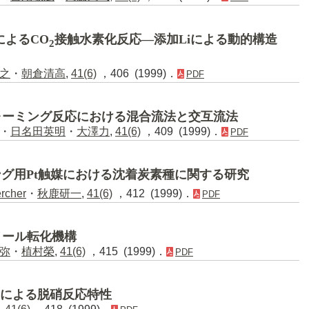
によるCO
接触水素化反応―添加Liによる動的構造
2
之
・
朝倉清高
,
41(6)
，406 (1999)．
PDF
ォーミング反応における混合流法と交互流法
・
日名田英明
・
大澤力
,
41(6)
，409 (1999)．
PDF
グ用Pt触媒における沈着炭素種に関する研究
ercher
・
秋鹿研一
,
41(6)
，412 (1999)．
PDF
タノール転化機構
弥
・
植村榮
,
41(6)
，415 (1999)．
PDF
素による脱硝反応特性