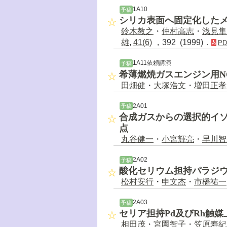
1A10
予稿
シリカ表面へ固定化した
鈴木教之
・
仲村高志
・
浅見隼
雄
,
41(6)
，392 (1999)．
PD
1A11依頼講演
予稿
希薄燃焼ガスエンジン用N
田畑健
・
大塚浩文
・
増田正孝
2A01
予稿
合成ガスからの選択的イ
点
丸谷健一
・
小宮輝亮
・
早川智
2A02
予稿
酸化セリウム担持パラジ
松村安行
・
申文杰
・
市橋祐一
2A03
予稿
セリア担持Pd及びRh触媒
相田茂
・
宮園智子
・
笠原寿紀