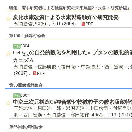
特集「若手研究者による触媒研究の未来展望2：大学・研究所編」
炭化水素改質による水素製造触媒の研究開発
永岡勝俊
,
50(8)
，710 (2008)．
PDF
第100回触媒討論会
1B04
予稿
CeO
の自発的酸化を利用したn-ブタンの酸化的
2-x
カニズム
永岡勝俊
・
佐藤勝俊
・
福田 渉
・
中鋪勝太
・
西口宏泰
・
(2007)．
PDF
第99回触媒討論会
1B07
予稿
中空三次元構造Ce複合酸化物微粒子の酸素吸蔵特
三好誠治
・
原田浩一郎
・
岩国秀治
・
山田啓司
・
對尾良則
明
・
西口宏泰
・
永岡勝俊
・
瀧田祐作
,
49(2)
，113 (200
第98回触媒討論会