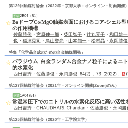
第129回触媒討論会（2022年・京都大学：オンライン・対面開催
2B04（B1）
予稿
BaドープCo/MgO触媒表面におけるコア-シェ
の作用機構
佐藤勝俊
・
宮原伸一郎
・
柴田智子
・
辻丸琴子
・
和田雄一
也
・
稲津晃司
・
鳥山誉亮
・
山本知一
・
松村晶
・
永岡勝俊
特集「化学品合成のための合金触媒開発」
パラジウム–白金ランダム合金ナノ粒子によるニト
的水素化
西田吉秀
・
佐藤勝俊
・
永岡勝俊
,
64(2)
，73 (2022)．
第127回触媒討論会（2021年・オンライン開催(Zoom)のみ）
1A04 (B1)
予稿
常温常圧下でのニトリルの水素化反応に高い活性
西田吉秀
・
CHAUDHARI, Chandan
・
佐藤勝俊
・
永岡勝
第125回触媒討論会（2020年・工学院大学）