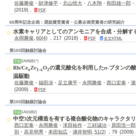
佐藤勝俊
・
財津修平
・
北山悟大
・
八木翔
・
和田雄一郎
・
(2019)．
PDF
60周年記念企画：奨励賞受賞者・公募企画受賞者の研究紹介
水素キャリアとしてのアンモニアを合成・分解す
永岡勝俊
,
60(4)
，217 (2018)．
PDF
全文HTML
第103回触媒討論会
2A09(B1*)
予稿
Rh/Ce
Zr
O
の還元酸化を利用した
n
-ブタンの
x
1-x
2
温駆動
佐藤勝俊
・
福田渉
・
足立康平
・
永岡勝俊
・
西口宏泰
・
瀧
(2009)．
PDF
第103回触媒討論会
1A03(B2)
予稿
中空3次元構造を有する複合酸化物のキャラクタ
西口宏泰
・
永岡勝俊
・
滝田祐作
・
三好誠治
・
原田浩一郎
則
・
高見明秀
・
本田知広
・
浦井智明
,
51(2)
，79 (2009