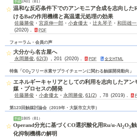
2A01（B1）
予稿
温和な反応条件下でのアンモニア合成を志向したRu
けるBaの作用機構と高温還元処理の効果
佐藤勝俊
・
宮原伸一郎
・
小倉優太
・
辻丸琴子
・
和田雄一
(2020)．
PDF
フォーラム・会員の声
大分から名古屋へ
永岡勝俊
,
62(3)
，201 (2020)．
PDF
全文HTML
特集「CO
フリー水素サプライチェーンに関わる触媒開発動向」
2
エネルギーキャリアとしての利用を志向したアン
媒・プロセスの開発
佐藤勝俊
・
小倉優太
・
永岡勝俊
,
61(2)
，78 (2019)．
第123回触媒討論会（2019年・大阪市立大学）
1B05（B1）
予稿
Operand分光に基づくCO選択酸化用Ru/α-Al
O
触
2
3
化抑制機構の解明