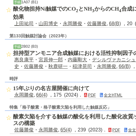
1A07 (B1)
予稿
酸化物担持Ni触媒でのCO
とNH
からのCH
合成
2
3
4
効果
上田祐司
・
山田博史
・
永岡勝俊
・
佐藤勝俊
,
68(B)
，20 
第133回触媒討論会（2023年）
2B02 (B3)
予稿
担持型アンモニア合成触媒における活性抑制因子
惠良康平
・
宮原伸一郎
・
内藤剛大
・
デシルヴァカニシュ
史
・
佐藤勝俊
・
秋鹿研一
・
稲津晃司
・
永岡勝俊
,
66(B)
，
時評
15年ぶりの名古屋開催に向けて
永岡勝俊
,
66(4)
，175 (2024)．
PDF
全文HTML
特集「格子酸素・格子酸素欠陥を利用した触媒反応」
酸素欠陥を介する触媒の酸化を利用した酸化改質
スの構築
佐藤勝俊
・
永岡勝俊
,
65(4)
，239 (2023)．
PDF
全文