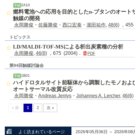
2A10
予稿
燃料電池への応用を目的としたn-ブタンのオートサーマ
触媒の開発
永岡勝俊
・
佐藤勝俊
・
西口宏泰
・
瀧田祐作
,
48(6)
，455 
トピックス
LD/MALDI-TOF-MSによる析出炭素種の分析
永岡勝俊
,
46(8)
，675 (2004)．
PDF
第94回触媒討論会
1B01
予稿
ハイドロタルサイト前駆体から調製したモノおよ
オートサーマル改質反応
永岡勝俊
・
Andreas Jentys
・
Johannes A. Lercher
,
46(6)
« 前
1
2
次 »
よく読まれているページ
2026年05月06日 ～ 2026年08