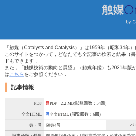
「触媒（Catalysts and Catalysis）」は1959年（昭
このサイトをつかって，どなたでも全記事の検索と結果（書
ドもできます．
また，「触媒技術の動向と展望」（触媒年鑑）も2021年
は
こちら
をご参照ください．
記事情報
PDF
2.2 MB(閲覧回数：54回)
PDF
全文HTML
(閲覧回数：6回)
全文HTML
巻・号
60巻4号
ペ
記事分類・特集
60周年記念企画：奨励賞受賞者・公募企画受賞