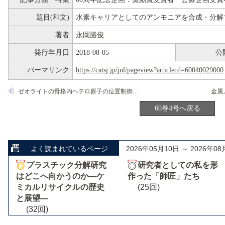
題目(和文)
水素キャリアとしてのアンモニアを合成・分解
著者
永岡勝俊
発行年月日
2018-08-05
公
パーマリンク
https://catsj.jp/jnl/pageview?articlecd=60040029000
ゼオライトの骨格内ヘテロ原子の位置制御に向けて
60巻4号へ戻る
よく読まれているページ
2026年05月10日 ～ 2026年08
プラスチック分解研究
研究者としての私を形
はどこへ向かうのか―ケ
作った「師匠」たち
ミカルリサイクルの歴史
(25回)
と展望―
(32回)