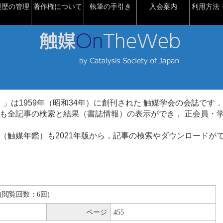
履歴の管理
著作権について
執筆の手引き
入会案内
利用方法・
talysis）」は1959年（昭和34年）に創刊された 触媒学会の会誌です．
も全記事の検索と結果（書誌情報）の表示ができ， 正会員・
（触媒年鑑）も2021年版から，記事の検索やダウンロードが
KB(閲覧回数：6回)
ページ
455