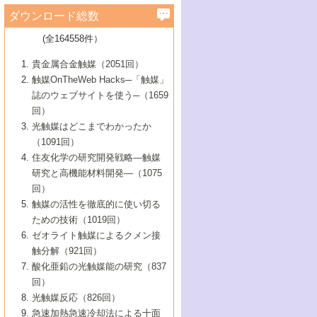
学）
7号 水素を利用する化成品合成の新潮流
6号 新しい固体酸触媒技術
5号 触媒を有効に使うための技術
ールホテル豊橋）
蔵技術の進歩
まで─
3号 メソポーラス物質の新展開
立大学）
3号 実用的ファインケミカル合成プロセス
ダウンロード総数
2号 第97回触媒討論会
1号 最近の触媒担体とその効果
▼46巻（2004年）
7号 ゼオライト合成における最近の進歩
6号 第106回触媒討論会
5号 CO
が関わる触媒・材料
B号 第111回触媒討論会（2013年・関西大
4号 錯体を利用したユニークな表面構造の
を実現する触媒
2
3号 リビング重合触媒の最近の展開
2号 第95回触媒討論会
(全164558件）
1号 部分酸化反応触媒の最前線
▼45巻（2003年）
学）
構築と機能
7号 有機分子触媒による精密有機合成
4号 バイオマス活用のための技術開発
6号 第104回触媒討論会
4号 今後の液体燃料を支える触媒技術
3号 化成品を合成するゼオライト触媒
2号 第93回触媒討論会
1号 なぜこの触媒が良いのか？
▼44巻（2002年）
貴金属合金触媒（2051回）
5号 若手会員による触媒研究の未来展望1：
8号 高機能化ポリオレフィンに向けた重合
5号 こんな物質，あんな物質―新たな触媒
7号 持続可能社会実現のための触媒および
5号 水素製造・貯蔵のための触媒技術の新
4号 水分解用光触媒材料
3号 特殊エネルギー場の触媒反応
触媒OnTheWeb Hacks─「触媒」
企業編
2号 第91回触媒討論会
触媒の最近の進展
1号 高次制御された触媒の化学
▼43巻（2001年）
の可能性―
触媒関連技術
しい展開
誌のウェブサイトを使う─（1659
5号 時間分解分光の進歩と応用
4号 生体内における金属の触媒作用
6号 第102回触媒討論会
3号 最近の自動車排ガス処理技術
2号 第89回触媒討論会
1号 グリーンケミストリーと触媒
▼42巻（2000年）
6号 第100回触媒討論会
8号 未来を拓く金属錯体
回）
6号 第98回触媒討論会
6号 第96回触媒討論会
5号 ファインケミカルズの展開に寄与する
7号 触媒・化学反応における計算化学の進
4号 触媒研究の現状と将来─第90回触媒討論
3号 触媒を利用した電気化学の新展開
2号 第87回触媒討論会特集号
1号 触媒反応工学の明日を拓く
▼41巻（1999年）
7号 『結晶の化学』を活かした触媒研究
光触媒はどこまでわかったか
7号 基礎化学品製造の触媒技術
触媒
歩
会Aから
7号 未来型金属錯体触媒開発への展望
4号 ナノ材料の調製と機能化
（1091回）
3号 生体触媒とバイオプロセス
2号 第85回触媒討論会
8号 イオン液体の応用
1号 孔、穴、あな?-特異な空間とその利用-
▼40巻（1998年）
8号 多機能型リアクター
6号 第94回触媒討論会
8号 若手研究者による触媒研究の未来展望
5号 基礎化学品製造の触媒技術
8号 超臨界流体を用いた化学プロセスの新
住友化学の研究開発戦略―触媒
5号 こんな触媒が欲しい
4号 水素製造・利用の触媒化学
3号 反応ダイナミクス
2号 第83回触媒討論会
1号 創立40周年記念・触媒化学この10年の
▼39巻（1997年）
2：大学・研究所編
展開
研究と高機能材料開発―（1075
7号 サブナノレベルでみた新しい表面現象
6号 第92回触媒討論会
6号 第90回触媒討論会
5号 触媒研究における新しい切り口：コン
進展と21世紀への提言/創立40周年記念・触
4号 超臨界流体の触媒反応への応用
3号 均一系触媒反応最前線
1号 均一系と不均一系触媒反応-その特徴と
回）
▼38巻（1996年）
8号 オレフィン重合触媒の新たな展
7号 基礎化学品製造の触媒技術
ビナトリアルケミストリー
媒学会この10年の歩みとこれから/創立40周
7号 触媒研究と学術雑誌/情報
5号 触媒のおもしろさをどのように伝える
接点
触媒の活性を徹底的に使い切る
4号 実用炭素材料の新展開
1号 触媒の構造と触媒作用/C1化学を中心と
▼37巻（1995年）
年記念・記録は語る
8号 資源の循環と触媒技術
6号 第88回触媒討論会特集号
か
ための技術（1019回）
8号 若い世代からみた触媒化学の現状と未
2号 第79回触媒討論会
5号 研究の方法論を考える
する21世紀への触媒
1号 ファインケミカルズと固体触媒
▼36巻（1994年）
2号 第81回触媒討論会
ゼオライト触媒によるクメン接
来
7号 企業における触媒研究のブレークスル
6号 第86回触媒討論会
3号 最新NO除去触媒の実用化研究
6号 第84回触媒討論会
2号 第77回触媒討論会
2号 第75回触媒討論会
触分解（921回）
1号 電気化学と触媒
▼35巻（1993年）
ー
3号 計算機触媒化学へのさそい
7号 水素化精製触媒の新しい展開
4号 新しい反応場を目指した触媒調製
7号 機能性金属材料と触媒
3号 オリンピックメダル:金・銀・銅はどん
酸化亜鉛の光触媒能の研究（837
3号 希土類を利用した触媒
2号 第73回触媒討論会
8号 この材料を触媒として使ってみません
4号 触媒劣化の制御と予測
1号 工業触媒開発マニュアル―探索から工
▼34巻（1992年）
8号 新しい反応性と機能性を目指した金属
な触媒作用を示すか
回）
5号 反応・分離技術の新しい展開
8号 触媒研究へのNMRの応用と展望
か？
業化まで
4号 触媒とリサイクル
3号 C4化学の展開
5号 最新の実用プロセスと触媒
クラスタ-化学
1号 インパクトを与えたこの研究
▼33巻（1991年）
光触媒反応（826回）
4号 触媒作用における機能の複合化
6号 第80回触媒討論会
2号 第71回触媒討論会
5号 エネルギー変換触媒
4号 《通常号》
6号 第82回触媒討論会
急速加熱急速冷却法による十面
2号 第69回触媒討論会
1号 触媒プロセス開発マニュアル―探索か
▼32巻（1990年）