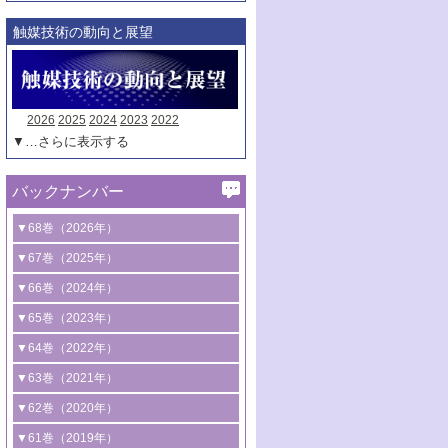
触媒技術の動向と展望
2026
2025
2024
2023
2022
▼…さらに表示する
バックナンバー
▼68巻（2026年）
1号 過酸化水素合成に関する研究動向
▼67巻（2025年）
2号 コンピューター技術により加速する
1号 CO
水素化によるグリーン燃料/グリ
▼66巻（2024年）
2
触媒開発
ーンケミカル製造
1号 低次元ナノ構造を有する触媒材料
▼65巻（2023年）
3号 有機分子変換やCO
資源化のための
2
2号 水素製造のための水分解技術に関す
2号 規制反応場を活用した固体触媒研究
1号 炭素が関わる触媒機能
▼64巻（2022年）
光触媒に関する最近の研究
る最近の研究
の新展開
2号 プラスチックケミカルリサイクルの
1号 合成ガス製造とCOを用いるケミカル
▼63巻（2021年）
B号 第137回触媒討論会（2026年）
3号 オレフィン系樹脂の精密合成に関す
3号 未踏分子変換を目指した酸化触媒プ
ための触媒技術
ズ合成の最新動向
1号 金触媒の新展開
▼62巻（2020年）
る最新技術
ロセスの最前線
3号 非酸化物系金属化合物を基盤とした
2号 化学品合成のための合金触媒開発
2号 ペロブスカイト
1号 触媒設計を拓く欠陥構造のキャラク
▼61巻（2019年）
4号 アルコール類の効率的変換を実現す
4号 シンクロトロン放射光および中性子
触媒材料の開発