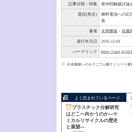
記事分類・特集
第98回触媒討論
題目(和文)
燃料電池への応用
発
著者
永岡勝俊
・
佐藤
発行年月日
2016-12-01
パーマリンク
https://catsj.jp/j
よく読まれているページ
プラスチック分解研究
はどこへ向かうのか―ケ
ミカルリサイクルの歴史
と展望―