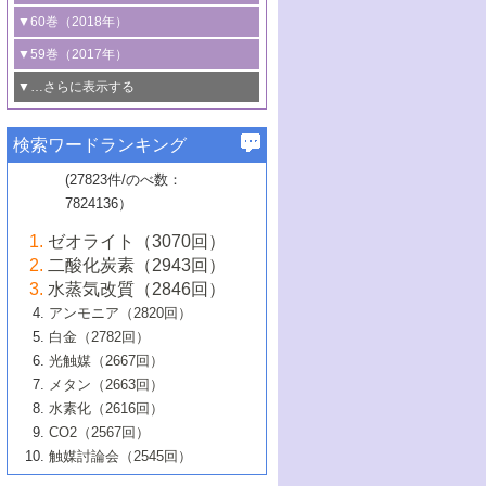
3号 CO
の排出削減および有効活用のた
タリゼーション
2
3号 特殊反応場を利用した触媒的分子変
る非貴金属触媒の研究動向
線を利用した触媒解析技術の最先端
1号 物質移動制御に着目した触媒プロセ
▼60巻（2018年）
4号 格子酸素・格子酸素欠陥を利用した
めの触媒技術
換反応
2号 機能化学品製造に資するクリーンな
ス開発
5号 ゼオライトの合成と応用における研
5号 単原子触媒
触媒反応
1号 固体酸触媒の最新の研究動向
▼59巻（2017年）
触媒的酸化反応
4号 若手による情報発信企画～とびたて
4号 多孔質材料を用いた触媒の新展開
究動向
2号 CO
フリー水素サプライチェーンに
2
6号 参照触媒委員会からのお知らせ
5号 生体触媒によるエネルギー変換反応
2号 二酸化炭素からの有用化学品合成
1号 いたるところに，触媒
▼…さらに表示する
若き触媒の研究者たち～（1）
3号 水処理のための触媒化学
5号 情報学的手法を用いた触媒開発
6号 ヘテロ接合界面
関わる触媒開発動向
B号 第133回触媒討論会（2023年）
6号 窒素とリンの循環のための触媒・機
3号 ナノ粒子・クラスター触媒の最前線
2号 機能性材料の局所構造解析のための
5号 若手による情報発信企画～とびたて
▼58巻（2016年）
4号 光触媒を用いた水分解の最新の研究
6号 カーボンニュートラルに向けた電解
B号 第135回触媒討論会（2025年）
3号 精密高分子合成に関する最近の研究
能性材料
最先端技術
検索ワードランキング
4号 60周年記念企画
若き触媒の研究者たち～（2）
動向
技術
1号 ユニークな構造の高分子を生み出す触
▼57巻（2015年）
動向
B号 第131回触媒討論会（2023年）
3号 無機分離膜材料の開発と触媒反応プ
5号 進化するゼオライト合成技術
6号 石油のノーブル・ユースを志向した
媒技術
(27823件/のべ数：
5号 次世代の触媒プロセスを支えるマイ
B号 第127回触媒討論会（2021年・オン
1号 水素キャリアにかかわる触媒技術の新
4号 バイオマス化成品製造のための触媒
▼56巻（2014年）
ロセスへの適用
触媒技術
7824136）
クロ波
6号 非貴金属系触媒における電気化学的
ライン開催(Zoom)のみ）
2号 リグニンからの化成品製造に向けた触
展開
技術
1号 特殊環境場を利用した材料合成
▼55巻（2013年）
4号 触媒研究における計算科学の利用
酸素還元反応
B号 第129回触媒討論会（2022年・京都
媒技術
6号 メタン転換技術の最新動向
ゼオライト（3070回）
2号 石油精製用触媒の最近の進展
5号 固体触媒による含窒素有機化合物変
2号 光触媒反応機構に関する最新の研究動
1号 高耐久性燃料電池システム用触媒にお
大学：オンライン・対面開催）
▼54巻（2012年）
5号 水素のふるまいを解き明かす最先端
B号 第121回触媒討論会（2018年・東京
3号 触媒研究の最先端～とびたて若き研究
二酸化炭素（2943回）
B号 第125回触媒討論会（2020年・工学
換の最前線
3号 固体酸化物形燃料電池（SOFC）におけ
向
ける新展開
研究
大学）
1号 規則性多孔体の利用技術における最近
▼53巻（2011年）
者たち～（1）
水蒸気改質（2846回）
院大学）
るアノード触媒上での燃料直接改質技術
6号 貴金属使用量低減に向けた自動車排
3号 固体高分子形燃料電池カソード触媒の
2号 リビングラジカル重合の最近の動向
6号 低級アルカンの有効利用のための触
の進歩
アンモニア（2820回）
4号 触媒研究の最先端～とびたて若き研究
1号 金属学から見る合金触媒の新展開
▼52巻（2010年）
ガス浄化触媒の開発
4号 コアシェル構造の制御による触媒機能
開発動向
媒技術
白金（2782回）
3号 天然ガスの化学工業的展開に関する触
2号 第109回触媒討論会
者たち～（2）
2号 第107回触媒討論会
の向上
1号 触媒の劣化対策と長寿命触媒開発
B号 第123回触媒討論会（2019年・大阪
▼51巻（2009年）
4号 人工光合成に向けた近年のアプローチ
光触媒（2667回）
媒技術
B号 第119回触媒討論会（2017年・首都
3号 貴金属低減技術の最新動向
5号 触媒研究の最先端～とびたて若き研究
市立大学）
3号 触媒のその場観察法の進歩（１）
5号 工業触媒およびその周辺技術の最近の
2号 第105回触媒討論会
1号 炭素材料－熱い注目を集める材料－
▼50巻（2008年）
メタン（2663回）
大学東京）
5号 未利用熱エネルギーの有効活用に貢献
4号 貴金属触媒の精密構造制御とその活用
者たち～（3）
4号 貴金属代替技術の最新動向
進歩
水素化（2616回）
4号 触媒のその場観察法の進歩（２）
3号 ナノ構造が拓く新機能
する触媒技術
2号 第103回触媒討論会
1号 触媒化学と学会のこの10年，半世紀，
▼49巻（2007年）
5号 バイオマス化成品製造のための固体触
6号 イオニクス材料と燃料電池・電解合成
5号 光触媒による物質変換反応の新展開
CO2（2567回）
6号 ナノシート
5号 不活性結合の触媒的活性化による有機
そして未来
4号 活性サイトおよびその環境の精密な設
6号 ポリオキソメタレート
3号 環境浄化用光触媒の現状と課題
媒の開発
1号 含フッ素化合物の合成と触媒
▼48巻（2006年）
の最新の研究動向
触媒討論会（2545回）
6号 グラフェン
合成
B号 第115回触媒討論会（2015年・成蹊大
計による触媒の高機能化
2号 第101回触媒討論会
B号 第113回触媒討論会（2014年・ロワジ
4号 水素社会の実現に向けた水素製造・貯
6号 ナノ空間─吸着状態解析から新機能開拓
2号 第99回触媒討論会
B号 第117回触媒討論会（2016年・大阪府
1号 固体酸触媒の最近の進歩
▼47巻（2005年）