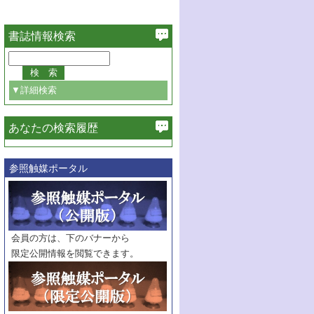
書誌情報検索
▼詳細検索
あなたの検索履歴
必ず含む
参照触媒ポータル
巻・号指定
巻
号
範囲指定
巻
号～
巻
会員の方は、下のバナーから
号
限定公開情報を閲覧できます。
触媒年鑑
年度
記事種別
マーク：
マークあり