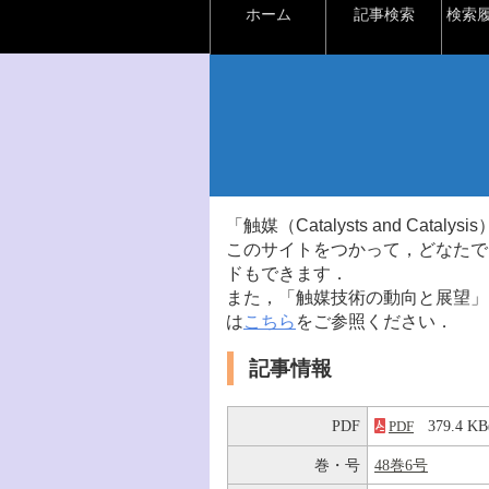
ホーム
記事検索
検索
「触媒（Catalysts and Ca
このサイトをつかって，どなたで
ドもできます．
また，「触媒技術の動向と展望」
は
こちら
をご参照ください．
記事情報
PDF
379.4 
PDF
巻・号
48巻6号