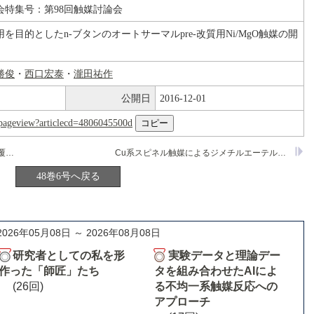
会特集号：第98回触媒討論会
を目的としたn-ブタンのオートサーマルpre-改質用Ni/MgO触媒の開
勝俊
・
西口宏泰
・
瀧田祐作
公開日
2016-12-01
nl/pageview?articlecd=4806045500d
白金触媒へのルテニウム酸ナノシート被覆による電極触媒特性の向上
Cu系スピネル触媒によるジメチルエーテルの水蒸気改質反応
48巻6号へ戻る
2026年05月08日 ～ 2026年08月08日
研究者としての私を形
実験データと理論デー
作った「師匠」たち
タを組み合わせたAIによ
(26回)
る不均一系触媒反応への
アプローチ