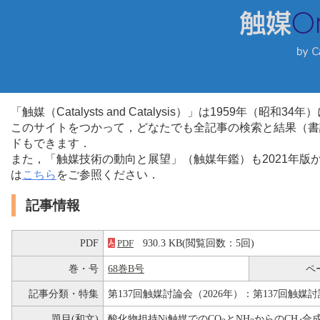
「触媒（Catalysts and Catalysis）」は1959年（昭
このサイトをつかって，どなたでも全記事の検索と結果（書
ドもできます．
また，「触媒技術の動向と展望」（触媒年鑑）も2021年
は
こちら
をご参照ください．
記事情報
PDF
930.3 KB(閲覧回数：5回)
PDF
巻・号
68巻B号
ペ
記事分類・特集
第137回触媒討論会（2026年）：第137回触媒討
題目(和文)
酸化物担持Ni触媒でのCO
とNH
からのCH
合