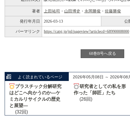
2
3
4
著者
上田祐司
・
山田博史
・
永岡勝俊
・
佐藤勝俊
発行年月日
2026-03-13
公
パーマリンク
https://catsj.jp/jnl/pageview?articlecd=68990008000
68巻B号へ戻る
よく読まれているページ
2026年05月08日 ～ 2026年08
プラスチック分解研究
研究者としての私を形
はどこへ向かうのか―ケ
作った「師匠」たち
ミカルリサイクルの歴史
(26回)
と展望―
(32回)