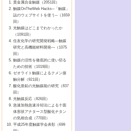
1号 なぜこの触媒が良いのか？
▼44巻（2002年）
貴金属合金触媒（2051回）
5号 若手会員による触媒研究の未来展望1：
8号 高機能化ポリオレフィンに向けた重合
5号 こんな物質，あんな物質―新たな触媒
7号 持続可能社会実現のための触媒および
5号 水素製造・貯蔵のための触媒技術の新
4号 水分解用光触媒材料
3号 特殊エネルギー場の触媒反応
触媒OnTheWeb Hacks─「触媒」
企業編
2号 第91回触媒討論会
触媒の最近の進展
1号 高次制御された触媒の化学
▼43巻（2001年）
の可能性―
触媒関連技術
しい展開
誌のウェブサイトを使う─（1659
5号 時間分解分光の進歩と応用
4号 生体内における金属の触媒作用
6号 第102回触媒討論会
3号 最近の自動車排ガス処理技術
2号 第89回触媒討論会
1号 グリーンケミストリーと触媒
▼42巻（2000年）
6号 第100回触媒討論会
8号 未来を拓く金属錯体
回）
6号 第98回触媒討論会
6号 第96回触媒討論会
5号 ファインケミカルズの展開に寄与する
7号 触媒・化学反応における計算化学の進
4号 触媒研究の現状と将来─第90回触媒討論
3号 触媒を利用した電気化学の新展開
2号 第87回触媒討論会特集号
1号 触媒反応工学の明日を拓く
▼41巻（1999年）
7号 『結晶の化学』を活かした触媒研究
光触媒はどこまでわかったか
7号 基礎化学品製造の触媒技術
触媒
歩
会Aから
7号 未来型金属錯体触媒開発への展望
4号 ナノ材料の調製と機能化
（1091回）
3号 生体触媒とバイオプロセス
2号 第85回触媒討論会
8号 イオン液体の応用
1号 孔、穴、あな?-特異な空間とその利用-
▼40巻（1998年）
8号 多機能型リアクター
6号 第94回触媒討論会
8号 若手研究者による触媒研究の未来展望
5号 基礎化学品製造の触媒技術
8号 超臨界流体を用いた化学プロセスの新
住友化学の研究開発戦略―触媒
5号 こんな触媒が欲しい
4号 水素製造・利用の触媒化学
3号 反応ダイナミクス
2号 第83回触媒討論会
1号 創立40周年記念・触媒化学この10年の
▼39巻（1997年）
2：大学・研究所編
展開
研究と高機能材料開発―（1075
7号 サブナノレベルでみた新しい表面現象
6号 第92回触媒討論会
6号 第90回触媒討論会
5号 触媒研究における新しい切り口：コン
進展と21世紀への提言/創立40周年記念・触
4号 超臨界流体の触媒反応への応用
3号 均一系触媒反応最前線
1号 均一系と不均一系触媒反応-その特徴と
回）
▼38巻（1996年）
8号 オレフィン重合触媒の新たな展
7号 基礎化学品製造の触媒技術
ビナトリアルケミストリー
媒学会この10年の歩みとこれから/創立40周
7号 触媒研究と学術雑誌/情報
5号 触媒のおもしろさをどのように伝える
接点
触媒の活性を徹底的に使い切る
4号 実用炭素材料の新展開
1号 触媒の構造と触媒作用/C1化学を中心と
▼37巻（1995年）
年記念・記録は語る
8号 資源の循環と触媒技術
6号 第88回触媒討論会特集号
か
ための技術（1019回）
8号 若い世代からみた触媒化学の現状と未
2号 第79回触媒討論会
5号 研究の方法論を考える
する21世紀への触媒
1号 ファインケミカルズと固体触媒
▼36巻（1994年）
2号 第81回触媒討論会
ゼオライト触媒によるクメン接
来
7号 企業における触媒研究のブレークスル
6号 第86回触媒討論会
3号 最新NO除去触媒の実用化研究
6号 第84回触媒討論会
2号 第77回触媒討論会
2号 第75回触媒討論会
触分解（921回）
1号 電気化学と触媒
▼35巻（1993年）
ー
3号 計算機触媒化学へのさそい
7号 水素化精製触媒の新しい展開
4号 新しい反応場を目指した触媒調製
7号 機能性金属材料と触媒
3号 オリンピックメダル:金・銀・銅はどん
酸化亜鉛の光触媒能の研究（837
3号 希土類を利用した触媒
2号 第73回触媒討論会
8号 この材料を触媒として使ってみません
4号 触媒劣化の制御と予測
1号 工業触媒開発マニュアル―探索から工
▼34巻（1992年）
8号 新しい反応性と機能性を目指した金属
な触媒作用を示すか
回）
5号 反応・分離技術の新しい展開
8号 触媒研究へのNMRの応用と展望
か？
業化まで
4号 触媒とリサイクル
3号 C4化学の展開
5号 最新の実用プロセスと触媒
クラスタ-化学
1号 インパクトを与えたこの研究
▼33巻（1991年）
光触媒反応（826回）
4号 触媒作用における機能の複合化
6号 第80回触媒討論会
2号 第71回触媒討論会
5号 エネルギー変換触媒
4号 《通常号》
6号 第82回触媒討論会
急速加熱急速冷却法による十面
2号 第69回触媒討論会
1号 触媒プロセス開発マニュアル―探索か
▼32巻（1990年）
5号 未来を拓け！若手研究者
7号 無機―有機ハイブリッド材料の新展開
3号 研究開発のうらおもて―着想と展開
体形状アナタース型酸化チタン
6号 第76回触媒討論会
5号 《通常号》
ら工業化まで，知っておきたいこと PartII
7号 ナノ構造体の化学
3号 ケミカルズ合成触媒―新しい展開と応
1号 21世紀に向けて触媒研究の飛躍をめざ
▼31巻（1989年）
6号 第78回触媒討論会
8号 AFMでみる世界
の気相合成（770回）
4号 触媒劣化と寿命の予測
7号 表面吸着相の新しい展開
用
6号 第74回触媒討論会
2号 第67回触媒討論会
8号 あの反応は今
す―触媒化学の裾野を広げよう
1号 情報科学と反応設計・材料設計
▼30巻（1988年）
7号 ダイナミックな領域への触媒研究の展
平成25年度触媒学会表彰（699
5号 環境に優しい触媒
8号 マイクロポーラス・クリスタル触媒の
4号 触媒調製の科学と技術の最前線
7号 半導体光触媒の基礎と広がり
3号 光触媒
2号 第65回触媒討論会
開/C1化学を中心とする21世紀への触媒
回）