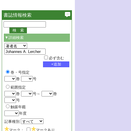
書誌情報検索
▼詳細検索
必ず含む
巻・号指定
巻
号
範囲指定
巻
号～
巻
号
触媒年鑑
年度
記事種別
マーク：
マークあり