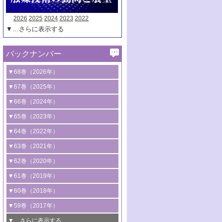
2026
2025
2024
2023
2022
▼…さらに表示する
バックナンバー
▼68巻（2026年）
1号 過酸化水素合成に関する研究動向
▼67巻（2025年）
2号 コンピューター技術により加速する
1号 CO
水素化によるグリーン燃料/グリ
▼66巻（2024年）
2
触媒開発
ーンケミカル製造
1号 低次元ナノ構造を有する触媒材料
▼65巻（2023年）
3号 有機分子変換やCO
資源化のための
2
2号 水素製造のための水分解技術に関す
2号 規制反応場を活用した固体触媒研究
1号 炭素が関わる触媒機能
▼64巻（2022年）
光触媒に関する最近の研究
る最近の研究
の新展開
2号 プラスチックケミカルリサイクルの
1号 合成ガス製造とCOを用いるケミカル
▼63巻（2021年）
B号 第137回触媒討論会（2026年）
3号 オレフィン系樹脂の精密合成に関す
3号 未踏分子変換を目指した酸化触媒プ
ための触媒技術
ズ合成の最新動向
1号 金触媒の新展開
▼62巻（2020年）
る最新技術
ロセスの最前線
3号 非酸化物系金属化合物を基盤とした
2号 化学品合成のための合金触媒開発
2号 ペロブスカイト
1号 触媒設計を拓く欠陥構造のキャラク
▼61巻（2019年）
4号 アルコール類の効率的変換を実現す
4号 シンクロトロン放射光および中性子
触媒材料の開発
3号 CO
の排出削減および有効活用のた
タリゼーション
2
3号 特殊反応場を利用した触媒的分子変
る非貴金属触媒の研究動向
線を利用した触媒解析技術の最先端
1号 物質移動制御に着目した触媒プロセ
▼60巻（2018年）
4号 格子酸素・格子酸素欠陥を利用した
めの触媒技術
換反応
2号 機能化学品製造に資するクリーンな
ス開発
5号 ゼオライトの合成と応用における研
5号 単原子触媒
触媒反応
1号 固体酸触媒の最新の研究動向
▼59巻（2017年）
触媒的酸化反応
4号 若手による情報発信企画～とびたて
4号 多孔質材料を用いた触媒の新展開
究動向
2号 CO
フリー水素サプライチェーンに
2
6号 参照触媒委員会からのお知らせ
5号 生体触媒によるエネルギー変換反応
2号 二酸化炭素からの有用化学品合成
1号 いたるところに，触媒
▼…さらに表示する