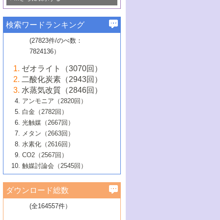
若き触媒の研究者たち～（1）
3号 水処理のための触媒化学
5号 情報学的手法を用いた触媒開発
6号 ヘテロ接合界面
関わる触媒開発動向
B号 第133回触媒討論会（2023年）
6号 窒素とリンの循環のための触媒・機
3号 ナノ粒子・クラスター触媒の最前線
2号 機能性材料の局所構造解析のための
5号 若手による情報発信企画～とびたて
▼58巻（2016年）
4号 光触媒を用いた水分解の最新の研究
6号 カーボンニュートラルに向けた電解
B号 第135回触媒討論会（2025年）
3号 精密高分子合成に関する最近の研究
能性材料
最先端技術
検索ワードランキング
4号 60周年記念企画
若き触媒の研究者たち～（2）
動向
技術
1号 ユニークな構造の高分子を生み出す触
▼57巻（2015年）
動向
B号 第131回触媒討論会（2023年）
3号 無機分離膜材料の開発と触媒反応プ
5号 進化するゼオライト合成技術
6号 石油のノーブル・ユースを志向した
媒技術
(27823件/のべ数：
5号 次世代の触媒プロセスを支えるマイ
B号 第127回触媒討論会（2021年・オン
1号 水素キャリアにかかわる触媒技術の新
4号 バイオマス化成品製造のための触媒
▼56巻（2014年）
ロセスへの適用
触媒技術
7824136）
クロ波
6号 非貴金属系触媒における電気化学的
ライン開催(Zoom)のみ）
2号 リグニンからの化成品製造に向けた触
展開
技術
1号 特殊環境場を利用した材料合成
▼55巻（2013年）
4号 触媒研究における計算科学の利用
酸素還元反応
B号 第129回触媒討論会（2022年・京都
媒技術
6号 メタン転換技術の最新動向
ゼオライト（3070回）
2号 石油精製用触媒の最近の進展
5号 固体触媒による含窒素有機化合物変
2号 光触媒反応機構に関する最新の研究動
1号 高耐久性燃料電池システム用触媒にお
大学：オンライン・対面開催）
▼54巻（2012年）
5号 水素のふるまいを解き明かす最先端
B号 第121回触媒討論会（2018年・東京
3号 触媒研究の最先端～とびたて若き研究
二酸化炭素（2943回）
B号 第125回触媒討論会（2020年・工学
換の最前線
3号 固体酸化物形燃料電池（SOFC）におけ
向
ける新展開
研究
大学）
1号 規則性多孔体の利用技術における最近
▼53巻（2011年）
者たち～（1）
水蒸気改質（2846回）
院大学）
るアノード触媒上での燃料直接改質技術
6号 貴金属使用量低減に向けた自動車排
3号 固体高分子形燃料電池カソード触媒の
2号 リビングラジカル重合の最近の動向
6号 低級アルカンの有効利用のための触
の進歩
アンモニア（2820回）
4号 触媒研究の最先端～とびたて若き研究
1号 金属学から見る合金触媒の新展開
▼52巻（2010年）
ガス浄化触媒の開発
4号 コアシェル構造の制御による触媒機能
開発動向
媒技術
白金（2782回）
3号 天然ガスの化学工業的展開に関する触
2号 第109回触媒討論会
者たち～（2）
2号 第107回触媒討論会
の向上
1号 触媒の劣化対策と長寿命触媒開発
B号 第123回触媒討論会（2019年・大阪
▼51巻（2009年）
4号 人工光合成に向けた近年のアプローチ
光触媒（2667回）
媒技術
B号 第119回触媒討論会（2017年・首都
3号 貴金属低減技術の最新動向
5号 触媒研究の最先端～とびたて若き研究
市立大学）
3号 触媒のその場観察法の進歩（１）
5号 工業触媒およびその周辺技術の最近の
2号 第105回触媒討論会
1号 炭素材料－熱い注目を集める材料－
▼50巻（2008年）
メタン（2663回）
大学東京）
5号 未利用熱エネルギーの有効活用に貢献
4号 貴金属触媒の精密構造制御とその活用
者たち～（3）
4号 貴金属代替技術の最新動向
進歩
水素化（2616回）
4号 触媒のその場観察法の進歩（２）
3号 ナノ構造が拓く新機能
する触媒技術
2号 第103回触媒討論会
1号 触媒化学と学会のこの10年，半世紀，
▼49巻（2007年）
5号 バイオマス化成品製造のための固体触
6号 イオニクス材料と燃料電池・電解合成
5号 光触媒による物質変換反応の新展開
CO2（2567回）
6号 ナノシート
5号 不活性結合の触媒的活性化による有機
そして未来
4号 活性サイトおよびその環境の精密な設
6号 ポリオキソメタレート
3号 環境浄化用光触媒の現状と課題
媒の開発
1号 含フッ素化合物の合成と触媒
▼48巻（2006年）
の最新の研究動向
触媒討論会（2545回）
6号 グラフェン
合成
B号 第115回触媒討論会（2015年・成蹊大
計による触媒の高機能化
2号 第101回触媒討論会
B号 第113回触媒討論会（2014年・ロワジ
4号 水素社会の実現に向けた水素製造・貯
6号 ナノ空間─吸着状態解析から新機能開拓
2号 第99回触媒討論会
B号 第117回触媒討論会（2016年・大阪府
1号 固体酸触媒の最近の進歩
▼47巻（2005年）
学）
7号 水素を利用する化成品合成の新潮流
6号 新しい固体酸触媒技術
5号 触媒を有効に使うための技術
ールホテル豊橋）
蔵技術の進歩
まで─
3号 メソポーラス物質の新展開
立大学）
3号 実用的ファインケミカル合成プロセス
ダウンロード総数
2号 第97回触媒討論会
1号 最近の触媒担体とその効果
▼46巻（2004年）
7号 ゼオライト合成における最近の進歩
6号 第106回触媒討論会
5号 CO
が関わる触媒・材料
B号 第111回触媒討論会（2013年・関西大
4号 錯体を利用したユニークな表面構造の
を実現する触媒
2
3号 リビング重合触媒の最近の展開
2号 第95回触媒討論会
(全164557件）
1号 部分酸化反応触媒の最前線
▼45巻（2003年）
学）
構築と機能
7号 有機分子触媒による精密有機合成
4号 バイオマス活用のための技術開発
6号 第104回触媒討論会
4号 今後の液体燃料を支える触媒技術
3号 化成品を合成するゼオライト触媒
2号 第93回触媒討論会