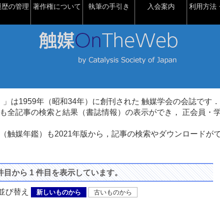
履歴の管理
著作権について
執筆の手引き
入会案内
利用方法・
talysis）」は1959年（昭和34年）に創刊された 触媒学会の会誌です．
も全記事の検索と結果（書誌情報）の表示ができ， 正会員・
（触媒年鑑）も2021年版から，記事の検索やダウンロードが
 件目から 1 件目を表示しています。
び替え
新しいものから
古いものから