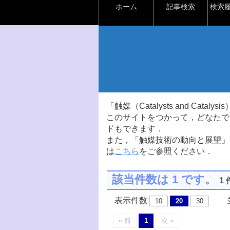
ホーム
記事検索
検索
「触媒（Catalysts and Ca
このサイトをつかって，どなたで
ドもできます．
また，「触媒技術の動向と展望」
は
こちら
をご参照ください．
該当件数は 1 です。
1
表示件数
並
10
20
30
« 前
1
次 »