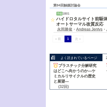
第94回触媒討論会
1B01
予稿
ハイドロタルサイト前駆
オートサーマル改質反応
永岡勝俊
・
Andreas Jentys
・
« 前
1
次 »
よく読まれているページ
プラスチック分解研究
はどこへ向かうのか―ケ
ミカルリサイクルの歴史
と展望―
(32回)