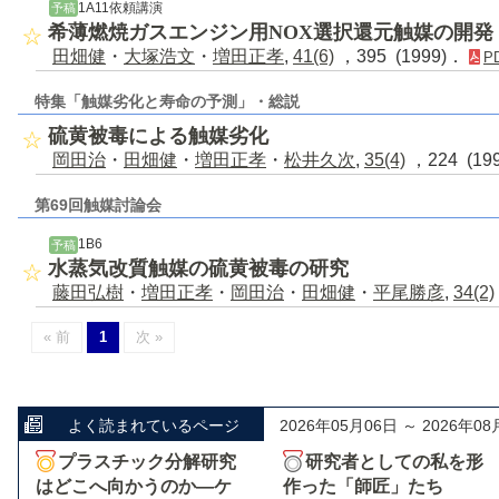
1A11依頼講演
予稿
希薄燃焼ガスエンジン用NOX選択還元触媒の開発
田畑健
・
大塚浩文
・
増田正孝
,
41(6)
，395 (1999)．
P
特集「触媒劣化と寿命の予測」・総説
硫黄被毒による触媒劣化
岡田治
・
田畑健
・
増田正孝
・
松井久次
,
35(4)
，224 (19
第69回触媒討論会
1B6
予稿
水蒸気改質触媒の硫黄被毒の研究
藤田弘樹
・
増田正孝
・
岡田治
・
田畑健
・
平尾勝彦
,
34(2)
« 前
1
次 »
よく読まれているページ
2026年05月06日 ～ 2026年08
プラスチック分解研究
研究者としての私を形
はどこへ向かうのか―ケ
作った「師匠」たち