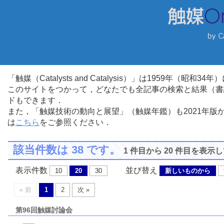
「触媒（Catalysts and Catalysis）」は1959年（昭
このサイトをつかって，どなたでも全記事の検索と結果（書
ドもできます．
また，「触媒技術の動向と展望」（触媒年鑑）も2021年
は
こちら
をご参照ください．
該当件数は 38 です。
1 件目から 20 件目を表示
表示件数
並び替え
10
20
30
新しいものから
« 前
1
2
次 »
第96回触媒討論会