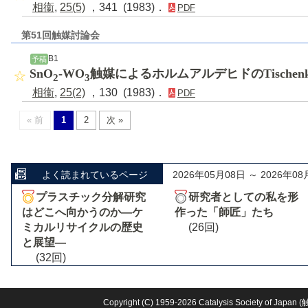
相衞
,
25(5)
，341 (1983)．
PDF
第51回触媒討論会
B1
予稿
SnO
-WO
触媒によるホルムアルデヒドのTischen
2
3
相衞
,
25(2)
，130 (1983)．
PDF
« 前
1
2
次 »
よく読まれているページ
2026年05月08日 ～ 2026年08
プラスチック分解研究
研究者としての私を形
はどこへ向かうのか―ケ
作った「師匠」たち
ミカルリサイクルの歴史
(26回)
と展望―
(32回)
Copyright (C) 1959-2026 Catalysis Society o