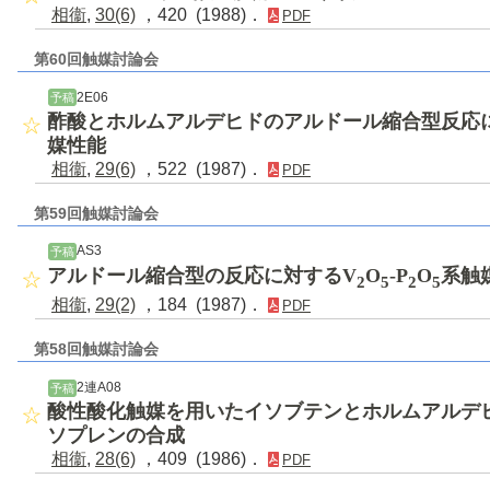
相衞
,
30(6)
，420 (1988)．
PDF
第60回触媒討論会
2E06
予稿
酢酸とホルムアルデヒドのアルドール縮合型反応
媒性能
相衞
,
29(6)
，522 (1987)．
PDF
第59回触媒討論会
AS3
予稿
アルドール縮合型の反応に対するV
O
-P
O
系触
2
5
2
5
相衞
,
29(2)
，184 (1987)．
PDF
第58回触媒討論会
2連A08
予稿
酸性酸化触媒を用いたイソブテンとホルムアルデ
ソプレンの合成
相衞
,
28(6)
，409 (1986)．
PDF