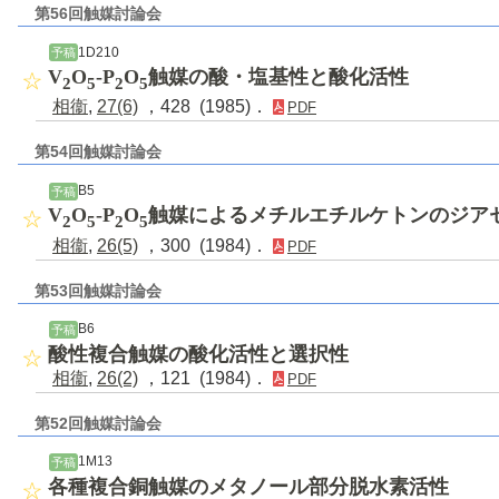
第56回触媒討論会
1D210
予稿
V
O
-P
O
触媒の酸・塩基性と酸化活性
2
5
2
5
相衞
,
27(6)
，428 (1985)．
PDF
第54回触媒討論会
B5
予稿
V
O
-P
O
触媒によるメチルエチルケトンのジア
2
5
2
5
相衞
,
26(5)
，300 (1984)．
PDF
第53回触媒討論会
B6
予稿
酸性複合触媒の酸化活性と選択性
相衞
,
26(2)
，121 (1984)．
PDF
第52回触媒討論会
1M13
予稿
各種複合銅触媒のメタノール部分脱水素活性