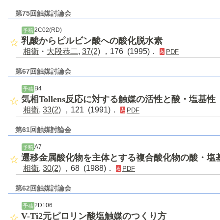
第75回触媒討論会
2C02(RD)
予稿
乳酸からピルビン酸への酸化脱水素
相衞
・
大段恭二
,
37(2)
，176 (1995)．
PDF
第67回触媒討論会
B4
予稿
気相Tollens反応に対する触媒の活性と酸・塩基性
相衞
,
33(2)
，121 (1991)．
PDF
第61回触媒討論会
A7
予稿
遷移金属酸化物を主体とする複合酸化物の酸・塩
相衞
,
30(2)
，68 (1988)．
PDF
第62回触媒討論会
2D106
予稿
V-Ti2元ピロリン酸塩触媒のつくり方