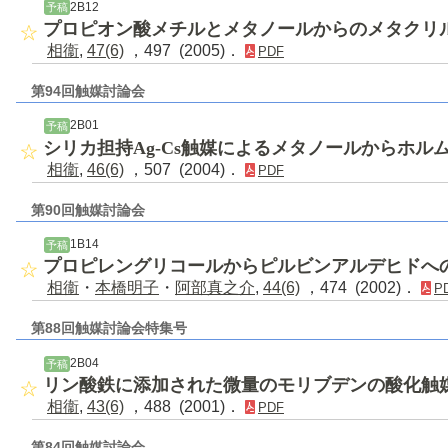
2B12
予稿
プロピオン酸メチルとメタノールからのメタクリ
相衞
,
47(6)
，497 (2005)．
PDF
第94回触媒討論会
2B01
予稿
シリカ担持Ag-Cs触媒によるメタノールからホル
相衞
,
46(6)
，507 (2004)．
PDF
第90回触媒討論会
1B14
予稿
プロピレングリコールからピルビンアルデヒドへ
相衞
・
本橋明子
・
阿部真之介
,
44(6)
，474 (2002)．
P
第88回触媒討論会特集号
2B04
予稿
リン酸鉄に添加された微量のモリブデンの酸化触
相衞
,
43(6)
，488 (2001)．
PDF
第84回触媒討論会