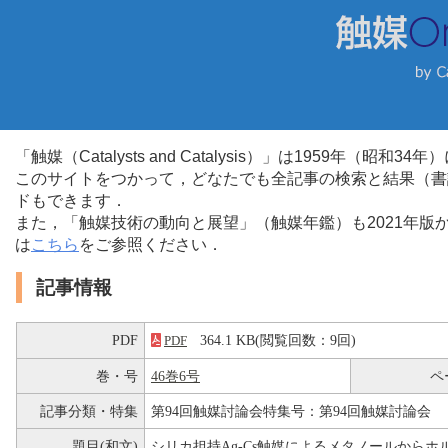
「触媒（Catalysts and Catalysis）」は1959年（昭
このサイトをつかって，どなたでも全記事の検索と結果（書
ドもできます．
また，「触媒技術の動向と展望」（触媒年鑑）も2021年
は
こちら
をご参照ください．
記事情報
PDF
364.1 KB(閲覧回数：9回)
PDF
巻・号
46巻6号
ペ
記事分類・特集
第94回触媒討論会特集号：第94回触媒討論会
題目(和文)
シリカ担持Ag-Cs触媒によるメタノールから