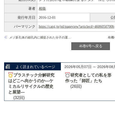
著者
相衞
発行年月日
2016-12-01
公
パーマリンク
https://catsj.jp/jnl/pageview?articlecd=4606050700b
メゾ多孔体の細孔内に捕捉された分子の運動性制御
46巻6号へ戻る
よく読まれているページ
2026年05月07日 ～ 2026年08
プラスチック分解研究
研究者としての私を形
はどこへ向かうのか―ケ
作った「師匠」たち
ミカルリサイクルの歴史
(26回)
と展望―
(32回)