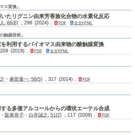
マス変換」
用いたリグニン由来芳香族化合物の水素化反応
人
,
66(6)
，298 (2024)．
PDF
全文HTML
の触媒技術」
素を利用するバイオマス由来物の酸触媒変換
209 (2019)．
PDF
全文HTML
之
・
兼賀量一
,
56(5)
，317 (2014)．
PDF
用する多価アルコールからの環状エーテル合成
・
阪東恭子
・
白井誠之
,
51(2)
，117 (2009)．
PDF