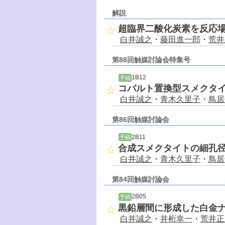
解説
超臨界二酸化炭素を反応場
白井誠之
・
藤田進一郎
・
荒井
第88回触媒討論会特集号
1B12
予稿
コバルト置換型スメクタ
白井誠之
・
青木久里子
・
鳥居
第86回触媒討論会
2B11
予稿
合成スメクタイトの細孔
白井誠之
・
青木久里子
・
鳥居
第84回触媒討論会
2B05
予稿
黒鉛層間に形成した白金
白井誠之
・
井桁幸一
・
荒井正