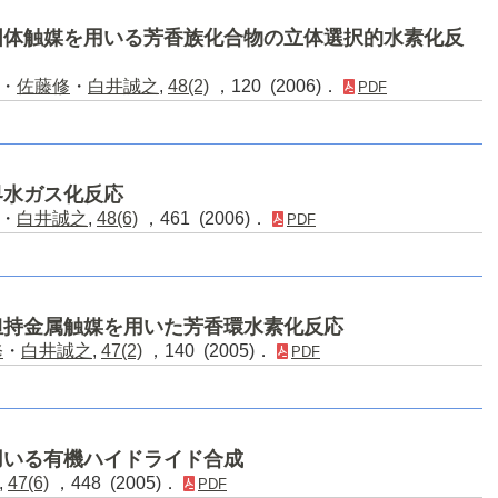
固体触媒を用いる芳香族化合物の立体選択的水素化反
・
佐藤修
・
白井誠之
,
48(2)
，120 (2006)．
PDF
界水ガス化反応
・
白井誠之
,
48(6)
，461 (2006)．
PDF
担持金属触媒を用いた芳香環水素化反応
修
・
白井誠之
,
47(2)
，140 (2005)．
PDF
用いる有機ハイドライド合成
,
47(6)
，448 (2005)．
PDF