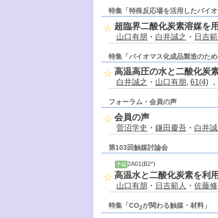
特集「特殊反応場を活用したバイオ
超臨界二酸化炭素溶媒を
山口有朋
・
白井誠之
・
日吉範
特集「バイオマス化成品製造のため
高温高圧の水と二酸化炭
白井誠之
・
山口有朋
,
61(4)
，
フォーラム・会員の声
会員の声
菅沼学史
・
鎌田慶吾
・
白井誠
第103回触媒討論会
2A01(B2*)
予稿
高温水と二酸化炭素を利
山口有朋
・
日吉範人
・
佐藤修
特集「CO
が関わる触媒・材料」
2