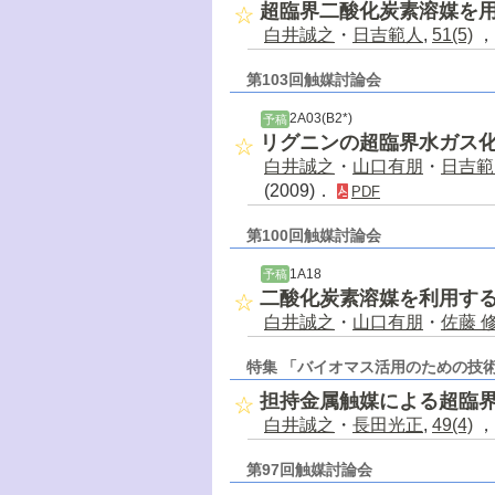
超臨界二酸化炭素溶媒を
白井誠之
・
日吉範人
,
51(5)
，
第103回触媒討論会
2A03(B2*)
予稿
リグニンの超臨界水ガス
白井誠之
・
山口有朋
・
日吉範
(2009)．
PDF
第100回触媒討論会
1A18
予稿
二酸化炭素溶媒を利用する
白井誠之
・
山口有朋
・
佐藤 
特集 「バイオマス活用のための技
担持金属触媒による超臨
白井誠之
・
長田光正
,
49(4)
，
第97回触媒討論会