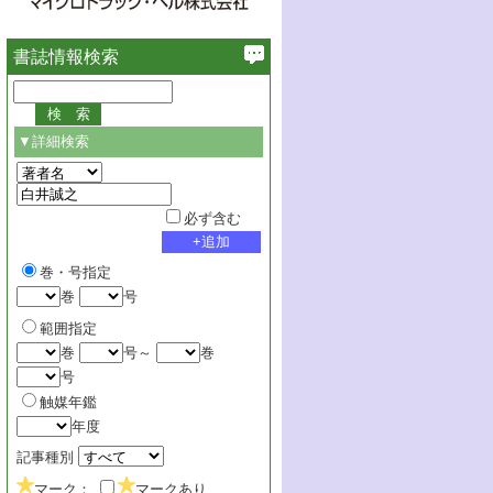
書誌情報検索
▼詳細検索
必ず含む
巻・号指定
巻
号
範囲指定
巻
号～
巻
号
触媒年鑑
年度
記事種別
マーク：
マークあり