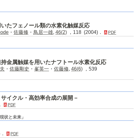
用いたフェノール類の水素化触媒反応
Rode
・
佐藤修
・
鳥居一雄
,
46(2)
，118 (2004)．
PDF
担持金属触媒を用いたナフトール水素化反応
夫
・
佐藤剛史
・
峯英一
・
佐藤修
,
46(6)
，539
リサイクル・高効率合成の展開－
)．
PDF
現状と未来」
2)．
PDF