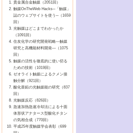
1号 なぜこの触媒が良いのか？
▼44巻（2002年）
貴金属合金触媒（2051回）
5号 若手会員による触媒研究の未来展望1：
8号 高機能化ポリオレフィンに向けた重合
5号 こんな物質，あんな物質―新たな触媒
7号 持続可能社会実現のための触媒および
5号 水素製造・貯蔵のための触媒技術の新
4号 水分解用光触媒材料
3号 特殊エネルギー場の触媒反応
触媒OnTheWeb Hacks─「触媒」
企業編
2号 第91回触媒討論会
触媒の最近の進展
1号 高次制御された触媒の化学
▼43巻（2001年）
の可能性―
触媒関連技術
しい展開
誌のウェブサイトを使う─（1659
5号 時間分解分光の進歩と応用
4号 生体内における金属の触媒作用
6号 第102回触媒討論会
3号 最近の自動車排ガス処理技術
2号 第89回触媒討論会
1号 グリーンケミストリーと触媒
▼42巻（2000年）
6号 第100回触媒討論会
8号 未来を拓く金属錯体
回）
6号 第98回触媒討論会
6号 第96回触媒討論会
5号 ファインケミカルズの展開に寄与する
7号 触媒・化学反応における計算化学の進
4号 触媒研究の現状と将来─第90回触媒討論
3号 触媒を利用した電気化学の新展開
2号 第87回触媒討論会特集号
1号 触媒反応工学の明日を拓く
▼41巻（1999年）
7号 『結晶の化学』を活かした触媒研究
光触媒はどこまでわかったか
7号 基礎化学品製造の触媒技術
触媒
歩
会Aから
7号 未来型金属錯体触媒開発への展望
4号 ナノ材料の調製と機能化
（1091回）
3号 生体触媒とバイオプロセス
2号 第85回触媒討論会
8号 イオン液体の応用
1号 孔、穴、あな?-特異な空間とその利用-
▼40巻（1998年）
8号 多機能型リアクター
6号 第94回触媒討論会
8号 若手研究者による触媒研究の未来展望
5号 基礎化学品製造の触媒技術
8号 超臨界流体を用いた化学プロセスの新
住友化学の研究開発戦略―触媒
5号 こんな触媒が欲しい
4号 水素製造・利用の触媒化学
3号 反応ダイナミクス
2号 第83回触媒討論会
1号 創立40周年記念・触媒化学この10年の
▼39巻（1997年）
2：大学・研究所編
展開
研究と高機能材料開発―（1075
7号 サブナノレベルでみた新しい表面現象
6号 第92回触媒討論会
6号 第90回触媒討論会
5号 触媒研究における新しい切り口：コン
進展と21世紀への提言/創立40周年記念・触
4号 超臨界流体の触媒反応への応用
3号 均一系触媒反応最前線
1号 均一系と不均一系触媒反応-その特徴と
回）
▼38巻（1996年）
8号 オレフィン重合触媒の新たな展
7号 基礎化学品製造の触媒技術
ビナトリアルケミストリー
媒学会この10年の歩みとこれから/創立40周
7号 触媒研究と学術雑誌/情報
5号 触媒のおもしろさをどのように伝える
接点
触媒の活性を徹底的に使い切る
4号 実用炭素材料の新展開
1号 触媒の構造と触媒作用/C1化学を中心と
▼37巻（1995年）
年記念・記録は語る
8号 資源の循環と触媒技術
6号 第88回触媒討論会特集号
か
ための技術（1019回）
8号 若い世代からみた触媒化学の現状と未
2号 第79回触媒討論会
5号 研究の方法論を考える
する21世紀への触媒
1号 ファインケミカルズと固体触媒
▼36巻（1994年）
2号 第81回触媒討論会
ゼオライト触媒によるクメン接
来
7号 企業における触媒研究のブレークスル
6号 第86回触媒討論会
3号 最新NO除去触媒の実用化研究
6号 第84回触媒討論会
2号 第77回触媒討論会
2号 第75回触媒討論会
触分解（921回）
1号 電気化学と触媒
▼35巻（1993年）
ー
3号 計算機触媒化学へのさそい
7号 水素化精製触媒の新しい展開
4号 新しい反応場を目指した触媒調製
7号 機能性金属材料と触媒
3号 オリンピックメダル:金・銀・銅はどん
酸化亜鉛の光触媒能の研究（837
3号 希土類を利用した触媒
2号 第73回触媒討論会
8号 この材料を触媒として使ってみません
4号 触媒劣化の制御と予測
1号 工業触媒開発マニュアル―探索から工
▼34巻（1992年）
8号 新しい反応性と機能性を目指した金属
な触媒作用を示すか
回）
5号 反応・分離技術の新しい展開
8号 触媒研究へのNMRの応用と展望
か？
業化まで
4号 触媒とリサイクル
3号 C4化学の展開
5号 最新の実用プロセスと触媒
クラスタ-化学
1号 インパクトを与えたこの研究
▼33巻（1991年）
光触媒反応（826回）
4号 触媒作用における機能の複合化
6号 第80回触媒討論会
2号 第71回触媒討論会
5号 エネルギー変換触媒
4号 《通常号》
6号 第82回触媒討論会
急速加熱急速冷却法による十面
2号 第69回触媒討論会
1号 触媒プロセス開発マニュアル―探索か
▼32巻（1990年）
5号 未来を拓け！若手研究者
7号 無機―有機ハイブリッド材料の新展開
3号 研究開発のうらおもて―着想と展開
体形状アナタース型酸化チタン
6号 第76回触媒討論会
5号 《通常号》
ら工業化まで，知っておきたいこと PartII
7号 ナノ構造体の化学
3号 ケミカルズ合成触媒―新しい展開と応
1号 21世紀に向けて触媒研究の飛躍をめざ
▼31巻（1989年）
6号 第78回触媒討論会
8号 AFMでみる世界
の気相合成（770回）
4号 触媒劣化と寿命の予測
7号 表面吸着相の新しい展開
用
6号 第74回触媒討論会
2号 第67回触媒討論会
8号 あの反応は今
す―触媒化学の裾野を広げよう
1号 情報科学と反応設計・材料設計
▼30巻（1988年）
7号 ダイナミックな領域への触媒研究の展
平成25年度触媒学会表彰（699
5号 環境に優しい触媒
8号 マイクロポーラス・クリスタル触媒の
4号 触媒調製の科学と技術の最前線
7号 半導体光触媒の基礎と広がり
3号 光触媒
2号 第65回触媒討論会
開/C1化学を中心とする21世紀への触媒
回）