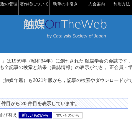
履歴の管理
著作権について
執筆の手引き
入会案内
利用方法・
talysis）」は1959年（昭和34年）に創刊された 触媒学会の会誌です．
も全記事の検索と結果（書誌情報）の表示ができ， 正会員・
（触媒年鑑）も2021年版から，記事の検索やダウンロードが
1 件目から 20 件目を表示しています。
び替え
新しいものから
古いものから