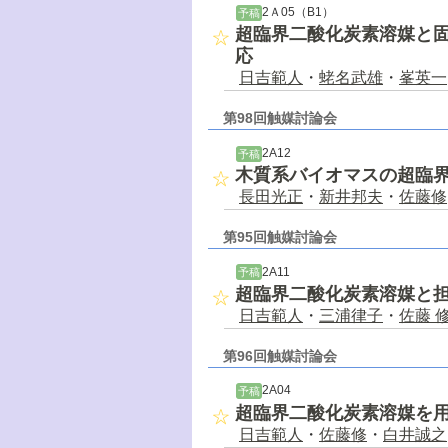
2Ａ05（B1）
予稿
超臨界二酸化炭素溶媒と
応
日吉範人
・
蛯名武雄
・
峯英一
第98回触媒討論会
2A12
予稿
木質系バイオマスの超臨
長田光正
・
新井邦夫
・
佐藤修
第95回触媒討論会
2A11
予稿
超臨界二酸化炭素溶媒と
日吉範人
・
三浦律子
・
佐藤 
第96回触媒討論会
2A04
予稿
超臨界二酸化炭素溶媒を
日吉範人
・
佐藤修
・
白井誠之