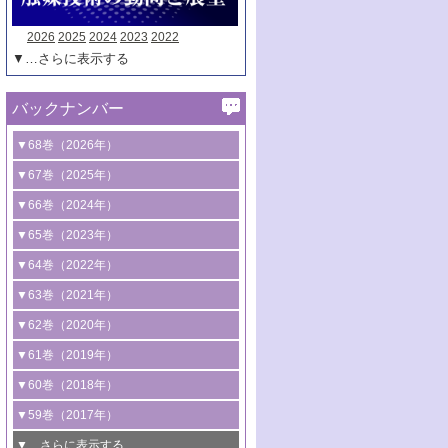
2026
2025
2024
2023
2022
▼…さらに表示する
バックナンバー
▼68巻（2026年）
1号 過酸化水素合成に関する研究動向
▼67巻（2025年）
2号 コンピューター技術により加速する
1号 CO
水素化によるグリーン燃料/グリ
▼66巻（2024年）
2
触媒開発
ーンケミカル製造
1号 低次元ナノ構造を有する触媒材料
▼65巻（2023年）
3号 有機分子変換やCO
資源化のための
2
2号 水素製造のための水分解技術に関す
2号 規制反応場を活用した固体触媒研究
1号 炭素が関わる触媒機能
▼64巻（2022年）
光触媒に関する最近の研究
る最近の研究
の新展開
2号 プラスチックケミカルリサイクルの
1号 合成ガス製造とCOを用いるケミカル
▼63巻（2021年）
B号 第137回触媒討論会（2026年）
3号 オレフィン系樹脂の精密合成に関す
3号 未踏分子変換を目指した酸化触媒プ
ための触媒技術
ズ合成の最新動向
1号 金触媒の新展開
▼62巻（2020年）
る最新技術
ロセスの最前線
3号 非酸化物系金属化合物を基盤とした
2号 化学品合成のための合金触媒開発
2号 ペロブスカイト
1号 触媒設計を拓く欠陥構造のキャラク
▼61巻（2019年）
4号 アルコール類の効率的変換を実現す
4号 シンクロトロン放射光および中性子
触媒材料の開発
3号 CO
の排出削減および有効活用のた
タリゼーション
2
3号 特殊反応場を利用した触媒的分子変
る非貴金属触媒の研究動向
線を利用した触媒解析技術の最先端
1号 物質移動制御に着目した触媒プロセ
▼60巻（2018年）
4号 格子酸素・格子酸素欠陥を利用した
めの触媒技術
換反応
2号 機能化学品製造に資するクリーンな
ス開発
5号 ゼオライトの合成と応用における研
5号 単原子触媒
触媒反応
1号 固体酸触媒の最新の研究動向
▼59巻（2017年）
触媒的酸化反応
4号 若手による情報発信企画～とびたて
4号 多孔質材料を用いた触媒の新展開
究動向
2号 CO
フリー水素サプライチェーンに
2
6号 参照触媒委員会からのお知らせ
5号 生体触媒によるエネルギー変換反応
2号 二酸化炭素からの有用化学品合成
1号 いたるところに，触媒
▼…さらに表示する