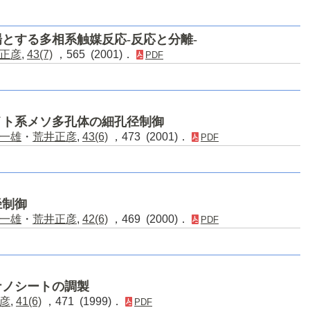
とする多相系触媒反応-反応と分離-
正彦
,
43(7)
，565 (2001)．
PDF
イト系メソ多孔体の細孔径制御
一雄
・
荒井正彦
,
43(6)
，473 (2001)．
PDF
径制御
一雄
・
荒井正彦
,
42(6)
，469 (2000)．
PDF
ナノシートの調製
彦
,
41(6)
，471 (1999)．
PDF