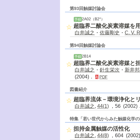
第93回触媒討論会
2A02（B2*）
予稿
超臨界二酸化炭素溶媒を
白井誠之
・
佐藤剛史
・
C. V. 
第94回触媒討論会
2B14
予稿
超臨界二酸化炭素溶媒と
白井誠之
・
針生栄次
・
新井邦
(2004)．
PDF
図書紹介
超臨界流体－環境浄化と
白井誠之
,
44(1)
，56 (2002
特集「若い世代からみた触媒化学の
担持金属触媒の活性化
白井誠之
,
44(8)
，604 (200