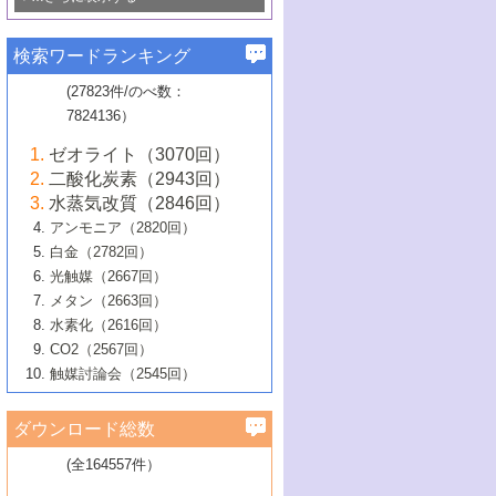
若き触媒の研究者たち～（1）
3号 水処理のための触媒化学
5号 情報学的手法を用いた触媒開発
6号 ヘテロ接合界面
関わる触媒開発動向
B号 第133回触媒討論会（2023年）
6号 窒素とリンの循環のための触媒・機
3号 ナノ粒子・クラスター触媒の最前線
2号 機能性材料の局所構造解析のための
5号 若手による情報発信企画～とびたて
▼58巻（2016年）
4号 光触媒を用いた水分解の最新の研究
6号 カーボンニュートラルに向けた電解
B号 第135回触媒討論会（2025年）
3号 精密高分子合成に関する最近の研究
能性材料
最先端技術
検索ワードランキング
4号 60周年記念企画
若き触媒の研究者たち～（2）
動向
技術
1号 ユニークな構造の高分子を生み出す触
▼57巻（2015年）
動向
B号 第131回触媒討論会（2023年）
3号 無機分離膜材料の開発と触媒反応プ
5号 進化するゼオライト合成技術
6号 石油のノーブル・ユースを志向した
媒技術
(27823件/のべ数：
5号 次世代の触媒プロセスを支えるマイ
B号 第127回触媒討論会（2021年・オン
1号 水素キャリアにかかわる触媒技術の新
4号 バイオマス化成品製造のための触媒
▼56巻（2014年）
ロセスへの適用
触媒技術
7824136）
クロ波
6号 非貴金属系触媒における電気化学的
ライン開催(Zoom)のみ）
2号 リグニンからの化成品製造に向けた触
展開
技術
1号 特殊環境場を利用した材料合成
▼55巻（2013年）
4号 触媒研究における計算科学の利用
酸素還元反応
B号 第129回触媒討論会（2022年・京都
媒技術
6号 メタン転換技術の最新動向
ゼオライト（3070回）
2号 石油精製用触媒の最近の進展
5号 固体触媒による含窒素有機化合物変
2号 光触媒反応機構に関する最新の研究動
1号 高耐久性燃料電池システム用触媒にお
大学：オンライン・対面開催）
▼54巻（2012年）
5号 水素のふるまいを解き明かす最先端
B号 第121回触媒討論会（2018年・東京
3号 触媒研究の最先端～とびたて若き研究
二酸化炭素（2943回）
B号 第125回触媒討論会（2020年・工学
換の最前線
3号 固体酸化物形燃料電池（SOFC）におけ
向
ける新展開
研究
大学）
1号 規則性多孔体の利用技術における最近
▼53巻（2011年）
者たち～（1）
水蒸気改質（2846回）
院大学）
るアノード触媒上での燃料直接改質技術
6号 貴金属使用量低減に向けた自動車排
3号 固体高分子形燃料電池カソード触媒の
2号 リビングラジカル重合の最近の動向
6号 低級アルカンの有効利用のための触
の進歩
アンモニア（2820回）
4号 触媒研究の最先端～とびたて若き研究
1号 金属学から見る合金触媒の新展開
▼52巻（2010年）
ガス浄化触媒の開発
4号 コアシェル構造の制御による触媒機能
開発動向
媒技術
白金（2782回）
3号 天然ガスの化学工業的展開に関する触
2号 第109回触媒討論会
者たち～（2）
2号 第107回触媒討論会
の向上
1号 触媒の劣化対策と長寿命触媒開発
B号 第123回触媒討論会（2019年・大阪
▼51巻（2009年）
4号 人工光合成に向けた近年のアプローチ
光触媒（2667回）
媒技術
B号 第119回触媒討論会（2017年・首都
3号 貴金属低減技術の最新動向
5号 触媒研究の最先端～とびたて若き研究
市立大学）
3号 触媒のその場観察法の進歩（１）
5号 工業触媒およびその周辺技術の最近の
2号 第105回触媒討論会
1号 炭素材料－熱い注目を集める材料－
▼50巻（2008年）
メタン（2663回）
大学東京）
5号 未利用熱エネルギーの有効活用に貢献
4号 貴金属触媒の精密構造制御とその活用
者たち～（3）
4号 貴金属代替技術の最新動向
進歩
水素化（2616回）
4号 触媒のその場観察法の進歩（２）
3号 ナノ構造が拓く新機能
する触媒技術
2号 第103回触媒討論会
1号 触媒化学と学会のこの10年，半世紀，
▼49巻（2007年）
5号 バイオマス化成品製造のための固体触
6号 イオニクス材料と燃料電池・電解合成
5号 光触媒による物質変換反応の新展開
CO2（2567回）
6号 ナノシート
5号 不活性結合の触媒的活性化による有機
そして未来
4号 活性サイトおよびその環境の精密な設
6号 ポリオキソメタレート
3号 環境浄化用光触媒の現状と課題
媒の開発
1号 含フッ素化合物の合成と触媒
▼48巻（2006年）
の最新の研究動向
触媒討論会（2545回）
6号 グラフェン
合成
B号 第115回触媒討論会（2015年・成蹊大
計による触媒の高機能化
2号 第101回触媒討論会
B号 第113回触媒討論会（2014年・ロワジ
4号 水素社会の実現に向けた水素製造・貯
6号 ナノ空間─吸着状態解析から新機能開拓
2号 第99回触媒討論会
B号 第117回触媒討論会（2016年・大阪府
1号 固体酸触媒の最近の進歩
▼47巻（2005年）
学）
7号 水素を利用する化成品合成の新潮流
6号 新しい固体酸触媒技術
5号 触媒を有効に使うための技術
ールホテル豊橋）
蔵技術の進歩
まで─
3号 メソポーラス物質の新展開
立大学）
3号 実用的ファインケミカル合成プロセス
ダウンロード総数
2号 第97回触媒討論会
1号 最近の触媒担体とその効果
▼46巻（2004年）
7号 ゼオライト合成における最近の進歩
6号 第106回触媒討論会
5号 CO
が関わる触媒・材料
B号 第111回触媒討論会（2013年・関西大
4号 錯体を利用したユニークな表面構造の
を実現する触媒
2
3号 リビング重合触媒の最近の展開
2号 第95回触媒討論会
(全164557件）
1号 部分酸化反応触媒の最前線
▼45巻（2003年）
学）
構築と機能
7号 有機分子触媒による精密有機合成
4号 バイオマス活用のための技術開発
6号 第104回触媒討論会
4号 今後の液体燃料を支える触媒技術
3号 化成品を合成するゼオライト触媒
2号 第93回触媒討論会