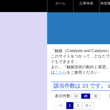
ホーム
記事検索
検索
「触媒（Catalysts and Ca
このサイトをつかって，どなたで
ドもできます．
また，「触媒技術の動向と展望」
は
こちら
をご参照ください．
該当件数は 23 です。
表示件数
並
10
20
30
« 前
1
2
次 »