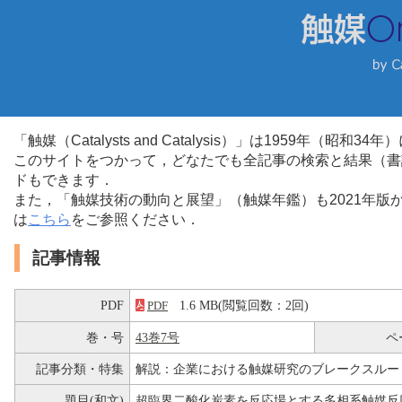
「触媒（Catalysts and Catalysis）」は1959年（昭
このサイトをつかって，どなたでも全記事の検索と結果（書
ドもできます．
また，「触媒技術の動向と展望」（触媒年鑑）も2021年
は
こちら
をご参照ください．
記事情報
PDF
1.6 MB(閲覧回数：2回)
PDF
巻・号
43巻7号
ペ
記事分類・特集
解説：企業における触媒研究のブレークスルー
題目(和文)
超臨界二酸化炭素を反応場とする多相系触媒反応