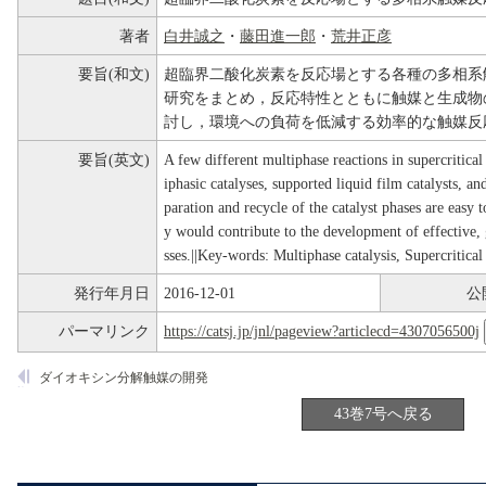
著者
白井誠之
・
藤田進一郎
・
荒井正彦
要旨(和文)
超臨界二酸化炭素を反応場とする各種の多相系
研究をまとめ，反応特性とともに触媒と生成物
討し，環境への負荷を低減する効率的な触媒反
要旨(英文)
A few different multiphase reactions in supercritica
iphasic catalyses, supported liquid film catalysts, a
paration and recycle of the catalyst phases are easy 
y would contribute to the development of effective,
sses.||Key-words: Multiphase catalysis, Supercritica
発行年月日
2016-12-01
公
パーマリンク
https://catsj.jp/jnl/pageview?articlecd=4307056500j
ダイオキシン分解触媒の開発
43巻7号へ戻る