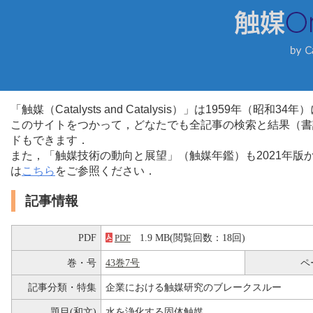
「触媒（Catalysts and Catalysis）」は1959年（昭
このサイトをつかって，どなたでも全記事の検索と結果（書
ドもできます．
また，「触媒技術の動向と展望」（触媒年鑑）も2021年
は
こちら
をご参照ください．
記事情報
PDF
1.9 MB(閲覧回数：18回)
PDF
巻・号
43巻7号
ペ
記事分類・特集
企業における触媒研究のブレークスルー
題目(和文)
水を浄化する固体触媒