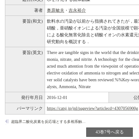
著者
奥原敏夫
・
吉永裕介
要旨(和文)
飲料水の汚染が以前から指摘されてきたが，最
硝酸，亜硝酸イオンによる汚染が全国規模で顕
による酸化無害化除去と硝酸イオンの水素還元
研究動向を概説する．
要旨(英文)
There are tangible signs in the world that the drin
monia, nitrate, and nitrite. A technology for the clea
acted much attention from the viewpoint of operation
elective oxidation of ammonia to nitrogen and select
ver solid catalysts have been reviewed.%%Key-words
alysts, Ammonia, Nitrate
発行年月日
2016-12-01
公
パーマリンク
https://catsj.jp/jnl/pageview?articlecd=4307056900g
超臨界二酸化炭素を反応場とする多相系触媒反応-反応と分離-
43巻7号へ戻る