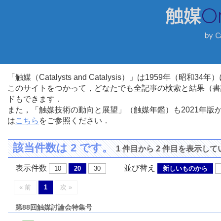
「触媒（Catalysts and Catalysis）」は1959年（昭
このサイトをつかって，どなたでも全記事の検索と結果（書
ドもできます．
また，「触媒技術の動向と展望」（触媒年鑑）も2021年
は
こちら
をご参照ください．
該当件数は 2 です。
1 件目から 2 件目を表示し
表示件数
並び替え
10
20
30
新しいものから
« 前
1
次 »
第88回触媒討論会特集号