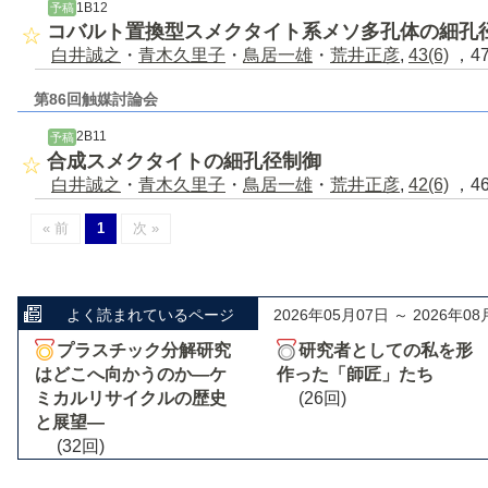
1B12
予稿
コバルト置換型スメクタイト系メソ多孔体の細孔
白井誠之
・
青木久里子
・
鳥居一雄
・
荒井正彦
,
43(6)
，47
第86回触媒討論会
2B11
予稿
合成スメクタイトの細孔径制御
白井誠之
・
青木久里子
・
鳥居一雄
・
荒井正彦
,
42(6)
，46
« 前
1
次 »
よく読まれているページ
2026年05月07日 ～ 2026年08
プラスチック分解研究
研究者としての私を形
はどこへ向かうのか―ケ
作った「師匠」たち
ミカルリサイクルの歴史
(26回)
と展望―
(32回)