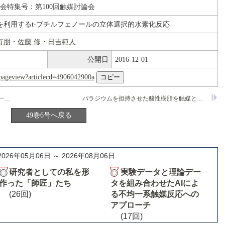
論会特集号：第100回触媒討論会
を利用するt-ブチルフェノールの立体選択的水素化反応
有朋
・
佐藤 修
・
日吉範人
公開日
2016-12-01
nl/pageview?articlecd=4906042900a
銅担持シリカメゾ多孔体触媒による不均一系シクロプロパン化
パラジウムを担持させた酸性樹脂を触媒として用いる超臨界二酸化炭素中の高効率連続流通式水素化反応
49巻6号へ戻る
2026年05月06日 ～ 2026年08月06日
研究者としての私を形
実験データと理論デー
作った「師匠」たち
タを組み合わせたAIによ
(26回)
る不均一系触媒反応への
アプローチ
(17回)