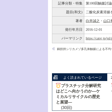
記事分類・特集
第100回触媒討
題目(和文)
二酸化炭素溶媒
著者
白井誠之
・
山口
発行年月日
2016-12-01
パーマリンク
https://catsj.jp/j
よく読まれているページ
プラスチック分解研究
はどこへ向かうのか―ケ
ミカルリサイクルの歴史
と展望―
(30回)