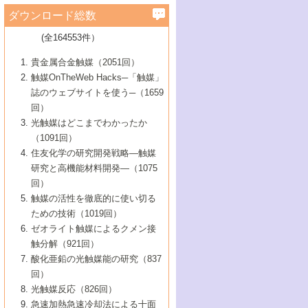
学）
7号 水素を利用する化成品合成の新潮流
6号 新しい固体酸触媒技術
5号 触媒を有効に使うための技術
ールホテル豊橋）
蔵技術の進歩
まで─
3号 メソポーラス物質の新展開
立大学）
3号 実用的ファインケミカル合成プロセス
ダウンロード総数
2号 第97回触媒討論会
1号 最近の触媒担体とその効果
▼46巻（2004年）
7号 ゼオライト合成における最近の進歩
6号 第106回触媒討論会
5号 CO
が関わる触媒・材料
B号 第111回触媒討論会（2013年・関西大
4号 錯体を利用したユニークな表面構造の
を実現する触媒
2
3号 リビング重合触媒の最近の展開
2号 第95回触媒討論会
(全164553件）
1号 部分酸化反応触媒の最前線
▼45巻（2003年）
学）
構築と機能
7号 有機分子触媒による精密有機合成
4号 バイオマス活用のための技術開発
6号 第104回触媒討論会
4号 今後の液体燃料を支える触媒技術
3号 化成品を合成するゼオライト触媒
2号 第93回触媒討論会
1号 なぜこの触媒が良いのか？
▼44巻（2002年）
貴金属合金触媒（2051回）
5号 若手会員による触媒研究の未来展望1：
8号 高機能化ポリオレフィンに向けた重合
5号 こんな物質，あんな物質―新たな触媒
7号 持続可能社会実現のための触媒および
5号 水素製造・貯蔵のための触媒技術の新
4号 水分解用光触媒材料
3号 特殊エネルギー場の触媒反応
触媒OnTheWeb Hacks─「触媒」
企業編
2号 第91回触媒討論会
触媒の最近の進展
1号 高次制御された触媒の化学
▼43巻（2001年）
の可能性―
触媒関連技術
しい展開
誌のウェブサイトを使う─（1659
5号 時間分解分光の進歩と応用
4号 生体内における金属の触媒作用
6号 第102回触媒討論会
3号 最近の自動車排ガス処理技術
2号 第89回触媒討論会
1号 グリーンケミストリーと触媒
▼42巻（2000年）
6号 第100回触媒討論会
8号 未来を拓く金属錯体
回）
6号 第98回触媒討論会
6号 第96回触媒討論会
5号 ファインケミカルズの展開に寄与する
7号 触媒・化学反応における計算化学の進
4号 触媒研究の現状と将来─第90回触媒討論
3号 触媒を利用した電気化学の新展開
2号 第87回触媒討論会特集号
1号 触媒反応工学の明日を拓く
▼41巻（1999年）
7号 『結晶の化学』を活かした触媒研究
光触媒はどこまでわかったか
7号 基礎化学品製造の触媒技術
触媒
歩
会Aから
7号 未来型金属錯体触媒開発への展望
4号 ナノ材料の調製と機能化
（1091回）
3号 生体触媒とバイオプロセス
2号 第85回触媒討論会
8号 イオン液体の応用
1号 孔、穴、あな?-特異な空間とその利用-
▼40巻（1998年）
8号 多機能型リアクター
6号 第94回触媒討論会
8号 若手研究者による触媒研究の未来展望
5号 基礎化学品製造の触媒技術
8号 超臨界流体を用いた化学プロセスの新
住友化学の研究開発戦略―触媒
5号 こんな触媒が欲しい
4号 水素製造・利用の触媒化学
3号 反応ダイナミクス
2号 第83回触媒討論会
1号 創立40周年記念・触媒化学この10年の
▼39巻（1997年）
2：大学・研究所編
展開
研究と高機能材料開発―（1075
7号 サブナノレベルでみた新しい表面現象
6号 第92回触媒討論会
6号 第90回触媒討論会
5号 触媒研究における新しい切り口：コン
進展と21世紀への提言/創立40周年記念・触
4号 超臨界流体の触媒反応への応用
3号 均一系触媒反応最前線
1号 均一系と不均一系触媒反応-その特徴と
回）
▼38巻（1996年）
8号 オレフィン重合触媒の新たな展
7号 基礎化学品製造の触媒技術
ビナトリアルケミストリー
媒学会この10年の歩みとこれから/創立40周
7号 触媒研究と学術雑誌/情報
5号 触媒のおもしろさをどのように伝える
接点
触媒の活性を徹底的に使い切る
4号 実用炭素材料の新展開
1号 触媒の構造と触媒作用/C1化学を中心と
▼37巻（1995年）
年記念・記録は語る
8号 資源の循環と触媒技術
6号 第88回触媒討論会特集号
か
ための技術（1019回）
8号 若い世代からみた触媒化学の現状と未
2号 第79回触媒討論会
5号 研究の方法論を考える
する21世紀への触媒
1号 ファインケミカルズと固体触媒
▼36巻（1994年）
2号 第81回触媒討論会
ゼオライト触媒によるクメン接
来
7号 企業における触媒研究のブレークスル
6号 第86回触媒討論会
3号 最新NO除去触媒の実用化研究
6号 第84回触媒討論会
2号 第77回触媒討論会
2号 第75回触媒討論会
触分解（921回）
1号 電気化学と触媒
▼35巻（1993年）
ー
3号 計算機触媒化学へのさそい
7号 水素化精製触媒の新しい展開
4号 新しい反応場を目指した触媒調製
7号 機能性金属材料と触媒
3号 オリンピックメダル:金・銀・銅はどん
酸化亜鉛の光触媒能の研究（837
3号 希土類を利用した触媒
2号 第73回触媒討論会
8号 この材料を触媒として使ってみません
4号 触媒劣化の制御と予測
1号 工業触媒開発マニュアル―探索から工
▼34巻（1992年）
8号 新しい反応性と機能性を目指した金属
な触媒作用を示すか
回）
5号 反応・分離技術の新しい展開
8号 触媒研究へのNMRの応用と展望
か？
業化まで
4号 触媒とリサイクル
3号 C4化学の展開
5号 最新の実用プロセスと触媒
クラスタ-化学
1号 インパクトを与えたこの研究
▼33巻（1991年）
光触媒反応（826回）
4号 触媒作用における機能の複合化
6号 第80回触媒討論会
2号 第71回触媒討論会
5号 エネルギー変換触媒
4号 《通常号》
6号 第82回触媒討論会
急速加熱急速冷却法による十面
2号 第69回触媒討論会
1号 触媒プロセス開発マニュアル―探索か
▼32巻（1990年）