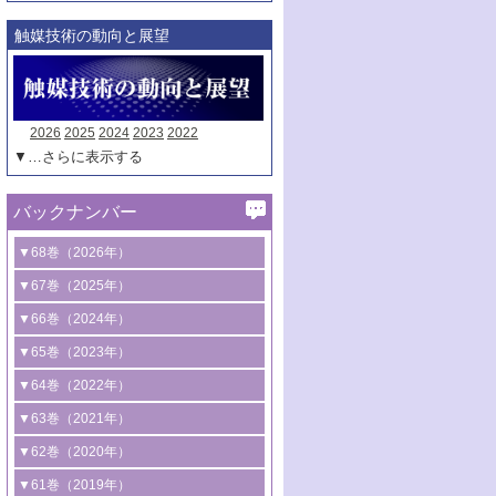
触媒技術の動向と展望
2026
2025
2024
2023
2022
▼…さらに表示する
バックナンバー
▼68巻（2026年）
1号 過酸化水素合成に関する研究動向
▼67巻（2025年）
2号 コンピューター技術により加速する
1号 CO
水素化によるグリーン燃料/グリ
▼66巻（2024年）
2
触媒開発
ーンケミカル製造
1号 低次元ナノ構造を有する触媒材料
▼65巻（2023年）
3号 有機分子変換やCO
資源化のための
2
2号 水素製造のための水分解技術に関す
2号 規制反応場を活用した固体触媒研究
1号 炭素が関わる触媒機能
▼64巻（2022年）
光触媒に関する最近の研究
る最近の研究
の新展開
2号 プラスチックケミカルリサイクルの
1号 合成ガス製造とCOを用いるケミカル
▼63巻（2021年）
B号 第137回触媒討論会（2026年）
3号 オレフィン系樹脂の精密合成に関す
3号 未踏分子変換を目指した酸化触媒プ
ための触媒技術
ズ合成の最新動向
1号 金触媒の新展開
▼62巻（2020年）
る最新技術
ロセスの最前線
3号 非酸化物系金属化合物を基盤とした
2号 化学品合成のための合金触媒開発
2号 ペロブスカイト
1号 触媒設計を拓く欠陥構造のキャラク
▼61巻（2019年）
4号 アルコール類の効率的変換を実現す
4号 シンクロトロン放射光および中性子
触媒材料の開発