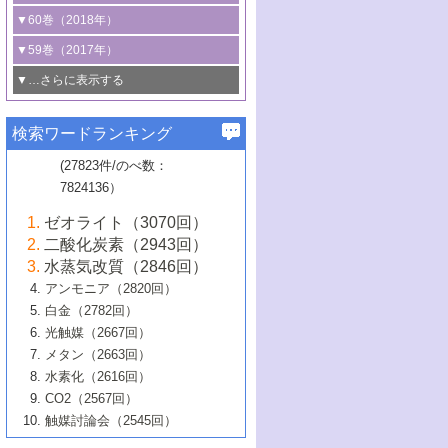
3号 CO
の排出削減および有効活用のた
タリゼーション
2
3号 特殊反応場を利用した触媒的分子変
る非貴金属触媒の研究動向
線を利用した触媒解析技術の最先端
1号 物質移動制御に着目した触媒プロセ
▼60巻（2018年）
4号 格子酸素・格子酸素欠陥を利用した
めの触媒技術
換反応
2号 機能化学品製造に資するクリーンな
ス開発
5号 ゼオライトの合成と応用における研
5号 単原子触媒
触媒反応
1号 固体酸触媒の最新の研究動向
▼59巻（2017年）
触媒的酸化反応
4号 若手による情報発信企画～とびたて
4号 多孔質材料を用いた触媒の新展開
究動向
2号 CO
フリー水素サプライチェーンに
2
6号 参照触媒委員会からのお知らせ
5号 生体触媒によるエネルギー変換反応
2号 二酸化炭素からの有用化学品合成
1号 いたるところに，触媒
▼…さらに表示する
若き触媒の研究者たち～（1）
3号 水処理のための触媒化学
5号 情報学的手法を用いた触媒開発
6号 ヘテロ接合界面
関わる触媒開発動向
B号 第133回触媒討論会（2023年）
6号 窒素とリンの循環のための触媒・機
3号 ナノ粒子・クラスター触媒の最前線
2号 機能性材料の局所構造解析のための
5号 若手による情報発信企画～とびたて
▼58巻（2016年）
4号 光触媒を用いた水分解の最新の研究
6号 カーボンニュートラルに向けた電解
B号 第135回触媒討論会（2025年）
3号 精密高分子合成に関する最近の研究
能性材料
最先端技術
検索ワードランキング
4号 60周年記念企画
若き触媒の研究者たち～（2）
動向
技術
1号 ユニークな構造の高分子を生み出す触
▼57巻（2015年）
動向
B号 第131回触媒討論会（2023年）
3号 無機分離膜材料の開発と触媒反応プ
5号 進化するゼオライト合成技術
6号 石油のノーブル・ユースを志向した
媒技術
(27823件/のべ数：
5号 次世代の触媒プロセスを支えるマイ
B号 第127回触媒討論会（2021年・オン
1号 水素キャリアにかかわる触媒技術の新
4号 バイオマス化成品製造のための触媒
▼56巻（2014年）
ロセスへの適用
触媒技術
7824136）
クロ波
6号 非貴金属系触媒における電気化学的
ライン開催(Zoom)のみ）
2号 リグニンからの化成品製造に向けた触
展開
技術
1号 特殊環境場を利用した材料合成
▼55巻（2013年）
4号 触媒研究における計算科学の利用
酸素還元反応
B号 第129回触媒討論会（2022年・京都
媒技術
6号 メタン転換技術の最新動向
ゼオライト（3070回）
2号 石油精製用触媒の最近の進展
5号 固体触媒による含窒素有機化合物変
2号 光触媒反応機構に関する最新の研究動
1号 高耐久性燃料電池システム用触媒にお
大学：オンライン・対面開催）
▼54巻（2012年）
5号 水素のふるまいを解き明かす最先端
B号 第121回触媒討論会（2018年・東京
3号 触媒研究の最先端～とびたて若き研究
二酸化炭素（2943回）
B号 第125回触媒討論会（2020年・工学
換の最前線
3号 固体酸化物形燃料電池（SOFC）におけ
向
ける新展開
研究
大学）
1号 規則性多孔体の利用技術における最近
▼53巻（2011年）
者たち～（1）
水蒸気改質（2846回）
院大学）
るアノード触媒上での燃料直接改質技術
6号 貴金属使用量低減に向けた自動車排
3号 固体高分子形燃料電池カソード触媒の
2号 リビングラジカル重合の最近の動向
6号 低級アルカンの有効利用のための触
の進歩
アンモニア（2820回）
4号 触媒研究の最先端～とびたて若き研究
1号 金属学から見る合金触媒の新展開
▼52巻（2010年）
ガス浄化触媒の開発
4号 コアシェル構造の制御による触媒機能
開発動向
媒技術
白金（2782回）
3号 天然ガスの化学工業的展開に関する触
2号 第109回触媒討論会
者たち～（2）
2号 第107回触媒討論会
の向上
1号 触媒の劣化対策と長寿命触媒開発
B号 第123回触媒討論会（2019年・大阪
▼51巻（2009年）
4号 人工光合成に向けた近年のアプローチ
光触媒（2667回）
媒技術
B号 第119回触媒討論会（2017年・首都
3号 貴金属低減技術の最新動向
5号 触媒研究の最先端～とびたて若き研究
市立大学）
3号 触媒のその場観察法の進歩（１）
5号 工業触媒およびその周辺技術の最近の
2号 第105回触媒討論会
1号 炭素材料－熱い注目を集める材料－
▼50巻（2008年）
メタン（2663回）
大学東京）
5号 未利用熱エネルギーの有効活用に貢献
4号 貴金属触媒の精密構造制御とその活用
者たち～（3）
4号 貴金属代替技術の最新動向
進歩
水素化（2616回）
4号 触媒のその場観察法の進歩（２）
3号 ナノ構造が拓く新機能
する触媒技術
2号 第103回触媒討論会
1号 触媒化学と学会のこの10年，半世紀，
▼49巻（2007年）
5号 バイオマス化成品製造のための固体触
6号 イオニクス材料と燃料電池・電解合成
5号 光触媒による物質変換反応の新展開
CO2（2567回）
6号 ナノシート
5号 不活性結合の触媒的活性化による有機
そして未来
4号 活性サイトおよびその環境の精密な設
6号 ポリオキソメタレート
3号 環境浄化用光触媒の現状と課題
媒の開発
1号 含フッ素化合物の合成と触媒
▼48巻（2006年）
の最新の研究動向
触媒討論会（2545回）
6号 グラフェン
合成
B号 第115回触媒討論会（2015年・成蹊大
計による触媒の高機能化
2号 第101回触媒討論会
B号 第113回触媒討論会（2014年・ロワジ
4号 水素社会の実現に向けた水素製造・貯
6号 ナノ空間─吸着状態解析から新機能開拓
2号 第99回触媒討論会
B号 第117回触媒討論会（2016年・大阪府
1号 固体酸触媒の最近の進歩
▼47巻（2005年）