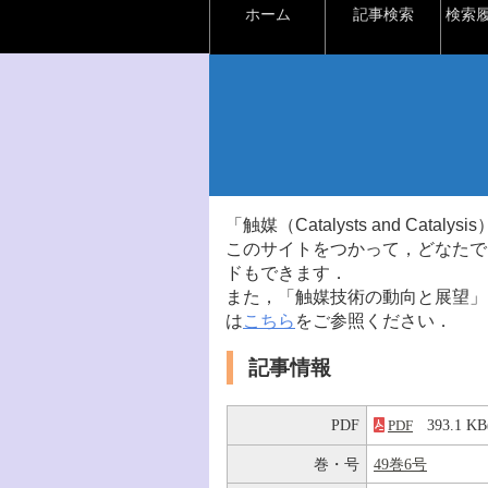
ホーム
記事検索
検索
「触媒（Catalysts and Ca
このサイトをつかって，どなたで
ドもできます．
また，「触媒技術の動向と展望」
は
こちら
をご参照ください．
記事情報
PDF
393.1 
PDF
巻・号
49巻6号