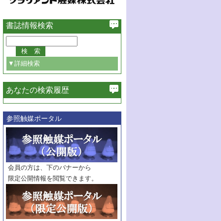
書誌情報検索
▼詳細検索
あなたの検索履歴
必ず含む
参照触媒ポータル
巻・号指定
巻
号
範囲指定
巻
号～
巻
会員の方は、下のバナーから
号
限定公開情報を閲覧できます。
触媒年鑑
年度
記事種別
マーク：
マークあり