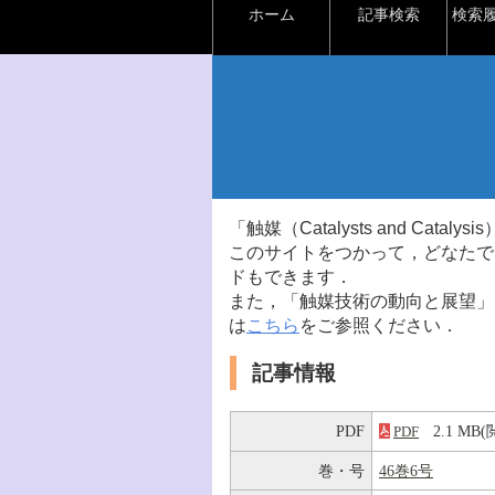
ホーム
記事検索
検索
「触媒（Catalysts and Ca
このサイトをつかって，どなたで
ドもできます．
また，「触媒技術の動向と展望」
は
こちら
をご参照ください．
記事情報
PDF
2.1 M
PDF
巻・号
46巻6号