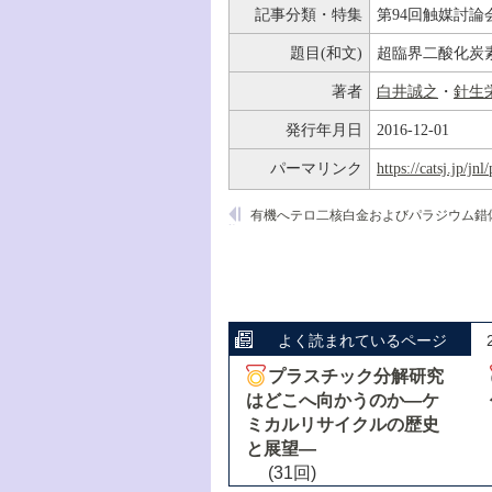
記事分類・特集
第94回触媒討論
題目(和文)
超臨界二酸化炭
著者
白井誠之
・
針生
発行年月日
2016-12-01
パーマリンク
https://catsj.jp/j
よく読まれているページ
プラスチック分解研究
はどこへ向かうのか―ケ
ミカルリサイクルの歴史
と展望―
(31回)