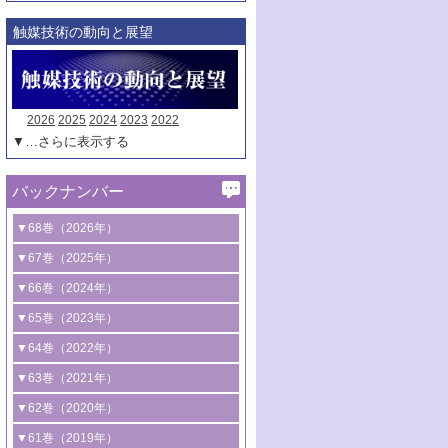
触媒技術の動向と展望
2026
2025
2024
2023
2022
▼…さらに表示する
バックナンバー
▼68巻（2026年）
1号 過酸化水素合成に関する研究動向
▼67巻（2025年）
2号 コンピューター技術により加速する
1号 CO
水素化によるグリーン燃料/グリ
▼66巻（2024年）
2
触媒開発
ーンケミカル製造
1号 低次元ナノ構造を有する触媒材料
▼65巻（2023年）
3号 有機分子変換やCO
資源化のための
2
2号 水素製造のための水分解技術に関す
2号 規制反応場を活用した固体触媒研究
1号 炭素が関わる触媒機能
▼64巻（2022年）
光触媒に関する最近の研究
る最近の研究
の新展開
2号 プラスチックケミカルリサイクルの
1号 合成ガス製造とCOを用いるケミカル
▼63巻（2021年）
B号 第137回触媒討論会（2026年）
3号 オレフィン系樹脂の精密合成に関す
3号 未踏分子変換を目指した酸化触媒プ
ための触媒技術
ズ合成の最新動向
1号 金触媒の新展開
▼62巻（2020年）
る最新技術
ロセスの最前線
3号 非酸化物系金属化合物を基盤とした
2号 化学品合成のための合金触媒開発
2号 ペロブスカイト
1号 触媒設計を拓く欠陥構造のキャラク
▼61巻（2019年）
4号 アルコール類の効率的変換を実現す
4号 シンクロトロン放射光および中性子
触媒材料の開発