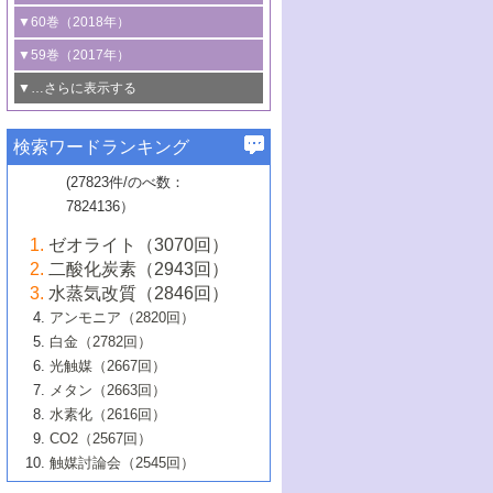
3号 CO
の排出削減および有効活用のた
タリゼーション
2
3号 特殊反応場を利用した触媒的分子変
る非貴金属触媒の研究動向
線を利用した触媒解析技術の最先端
1号 物質移動制御に着目した触媒プロセ
▼60巻（2018年）
4号 格子酸素・格子酸素欠陥を利用した
めの触媒技術
換反応
2号 機能化学品製造に資するクリーンな
ス開発
5号 ゼオライトの合成と応用における研
5号 単原子触媒
触媒反応
1号 固体酸触媒の最新の研究動向
▼59巻（2017年）
触媒的酸化反応
4号 若手による情報発信企画～とびたて
4号 多孔質材料を用いた触媒の新展開
究動向
2号 CO
フリー水素サプライチェーンに
2
6号 参照触媒委員会からのお知らせ
5号 生体触媒によるエネルギー変換反応
2号 二酸化炭素からの有用化学品合成
1号 いたるところに，触媒
▼…さらに表示する
若き触媒の研究者たち～（1）
3号 水処理のための触媒化学
5号 情報学的手法を用いた触媒開発
6号 ヘテロ接合界面
関わる触媒開発動向
B号 第133回触媒討論会（2023年）
6号 窒素とリンの循環のための触媒・機
3号 ナノ粒子・クラスター触媒の最前線
2号 機能性材料の局所構造解析のための
5号 若手による情報発信企画～とびたて
▼58巻（2016年）
4号 光触媒を用いた水分解の最新の研究
6号 カーボンニュートラルに向けた電解
B号 第135回触媒討論会（2025年）
3号 精密高分子合成に関する最近の研究
能性材料
最先端技術
検索ワードランキング
4号 60周年記念企画
若き触媒の研究者たち～（2）
動向
技術
1号 ユニークな構造の高分子を生み出す触
▼57巻（2015年）
動向
B号 第131回触媒討論会（2023年）
3号 無機分離膜材料の開発と触媒反応プ
5号 進化するゼオライト合成技術
6号 石油のノーブル・ユースを志向した
媒技術
(27823件/のべ数：
5号 次世代の触媒プロセスを支えるマイ
B号 第127回触媒討論会（2021年・オン
1号 水素キャリアにかかわる触媒技術の新
4号 バイオマス化成品製造のための触媒
▼56巻（2014年）
ロセスへの適用
触媒技術
7824136）
クロ波
6号 非貴金属系触媒における電気化学的
ライン開催(Zoom)のみ）
2号 リグニンからの化成品製造に向けた触
展開
技術
1号 特殊環境場を利用した材料合成
▼55巻（2013年）
4号 触媒研究における計算科学の利用
酸素還元反応
B号 第129回触媒討論会（2022年・京都
媒技術
6号 メタン転換技術の最新動向
ゼオライト（3070回）
2号 石油精製用触媒の最近の進展
5号 固体触媒による含窒素有機化合物変
2号 光触媒反応機構に関する最新の研究動
1号 高耐久性燃料電池システム用触媒にお
大学：オンライン・対面開催）
▼54巻（2012年）
5号 水素のふるまいを解き明かす最先端
B号 第121回触媒討論会（2018年・東京
3号 触媒研究の最先端～とびたて若き研究
二酸化炭素（2943回）
B号 第125回触媒討論会（2020年・工学
換の最前線
3号 固体酸化物形燃料電池（SOFC）におけ
向
ける新展開
研究
大学）
1号 規則性多孔体の利用技術における最近
▼53巻（2011年）
者たち～（1）
水蒸気改質（2846回）
院大学）
るアノード触媒上での燃料直接改質技術
6号 貴金属使用量低減に向けた自動車排
3号 固体高分子形燃料電池カソード触媒の
2号 リビングラジカル重合の最近の動向
6号 低級アルカンの有効利用のための触
の進歩
アンモニア（2820回）
4号 触媒研究の最先端～とびたて若き研究
1号 金属学から見る合金触媒の新展開
▼52巻（2010年）
ガス浄化触媒の開発
4号 コアシェル構造の制御による触媒機能
開発動向
媒技術
白金（2782回）
3号 天然ガスの化学工業的展開に関する触
2号 第109回触媒討論会
者たち～（2）
2号 第107回触媒討論会
の向上
1号 触媒の劣化対策と長寿命触媒開発
B号 第123回触媒討論会（2019年・大阪
▼51巻（2009年）
4号 人工光合成に向けた近年のアプローチ
光触媒（2667回）
媒技術
B号 第119回触媒討論会（2017年・首都
3号 貴金属低減技術の最新動向
5号 触媒研究の最先端～とびたて若き研究
市立大学）
3号 触媒のその場観察法の進歩（１）
5号 工業触媒およびその周辺技術の最近の
2号 第105回触媒討論会
1号 炭素材料－熱い注目を集める材料－
▼50巻（2008年）
メタン（2663回）
大学東京）
5号 未利用熱エネルギーの有効活用に貢献
4号 貴金属触媒の精密構造制御とその活用
者たち～（3）
4号 貴金属代替技術の最新動向
進歩
水素化（2616回）
4号 触媒のその場観察法の進歩（２）
3号 ナノ構造が拓く新機能
する触媒技術
2号 第103回触媒討論会
1号 触媒化学と学会のこの10年，半世紀，
▼49巻（2007年）
5号 バイオマス化成品製造のための固体触
6号 イオニクス材料と燃料電池・電解合成
5号 光触媒による物質変換反応の新展開
CO2（2567回）
6号 ナノシート
5号 不活性結合の触媒的活性化による有機
そして未来
4号 活性サイトおよびその環境の精密な設
6号 ポリオキソメタレート
3号 環境浄化用光触媒の現状と課題
媒の開発
1号 含フッ素化合物の合成と触媒
▼48巻（2006年）
の最新の研究動向
触媒討論会（2545回）
6号 グラフェン
合成
B号 第115回触媒討論会（2015年・成蹊大
計による触媒の高機能化
2号 第101回触媒討論会
B号 第113回触媒討論会（2014年・ロワジ
4号 水素社会の実現に向けた水素製造・貯
6号 ナノ空間─吸着状態解析から新機能開拓
2号 第99回触媒討論会
B号 第117回触媒討論会（2016年・大阪府
1号 固体酸触媒の最近の進歩
▼47巻（2005年）