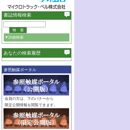
書誌情報検索
▼詳細検索
あなたの検索履歴
必ず含む
参照触媒ポータル
巻・号指定
巻
号
範囲指定
巻
号～
巻
会員の方は、下のバナーから
号
限定公開情報を閲覧できます。
触媒年鑑
年度
記事種別
マーク：
マークあり