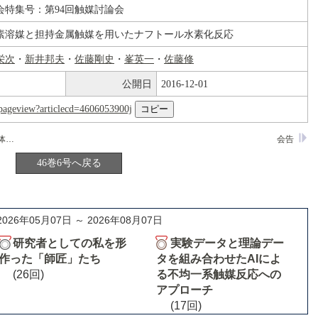
会特集号：第94回触媒討論会
素溶媒と担持金属触媒を用いたナフトール水素化反応
栄次
・
新井邦夫
・
佐藤剛史
・
峯英一
・
佐藤修
公開日
2016-12-01
nl/pageview?articlecd=4606053900j
有機へテロ二核白金およびパラジウム錯体の合成、反応および触媒機能
会告
46巻6号へ戻る
2026年05月07日 ～ 2026年08月07日
研究者としての私を形
実験データと理論デー
作った「師匠」たち
タを組み合わせたAIによ
(26回)
る不均一系触媒反応への
アプローチ
(17回)