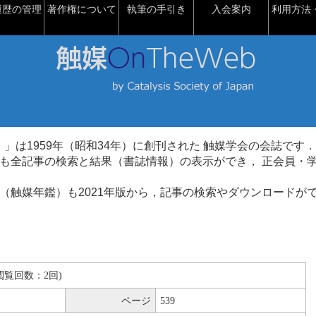
履歴の管理
著作権について
執筆の手引き
入会案内
利用方法・
talysis）」は1959年（昭和34年）に創刊された 触媒学会の会誌です．
も全記事の検索と結果（書誌情報）の表示ができ， 正会員・
（触媒年鑑）も2021年版から，記事の検索やダウンロードが
B(閲覧回数：2回)
ページ
539