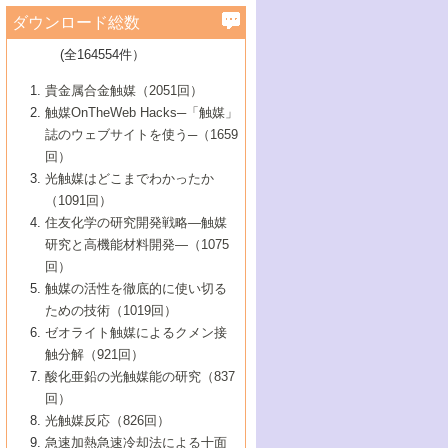
学）
7号 水素を利用する化成品合成の新潮流
6号 新しい固体酸触媒技術
5号 触媒を有効に使うための技術
ールホテル豊橋）
蔵技術の進歩
まで─
3号 メソポーラス物質の新展開
立大学）
3号 実用的ファインケミカル合成プロセス
ダウンロード総数
2号 第97回触媒討論会
1号 最近の触媒担体とその効果
▼46巻（2004年）
7号 ゼオライト合成における最近の進歩
6号 第106回触媒討論会
5号 CO
が関わる触媒・材料
B号 第111回触媒討論会（2013年・関西大
4号 錯体を利用したユニークな表面構造の
を実現する触媒
2
3号 リビング重合触媒の最近の展開
2号 第95回触媒討論会
(全164554件）
1号 部分酸化反応触媒の最前線
▼45巻（2003年）
学）
構築と機能
7号 有機分子触媒による精密有機合成
4号 バイオマス活用のための技術開発
6号 第104回触媒討論会
4号 今後の液体燃料を支える触媒技術
3号 化成品を合成するゼオライト触媒
2号 第93回触媒討論会
1号 なぜこの触媒が良いのか？
▼44巻（2002年）
貴金属合金触媒（2051回）
5号 若手会員による触媒研究の未来展望1：
8号 高機能化ポリオレフィンに向けた重合
5号 こんな物質，あんな物質―新たな触媒
7号 持続可能社会実現のための触媒および
5号 水素製造・貯蔵のための触媒技術の新
4号 水分解用光触媒材料
3号 特殊エネルギー場の触媒反応
触媒OnTheWeb Hacks─「触媒」
企業編
2号 第91回触媒討論会
触媒の最近の進展
1号 高次制御された触媒の化学
▼43巻（2001年）
の可能性―
触媒関連技術
しい展開
誌のウェブサイトを使う─（1659
5号 時間分解分光の進歩と応用
4号 生体内における金属の触媒作用
6号 第102回触媒討論会
3号 最近の自動車排ガス処理技術
2号 第89回触媒討論会
1号 グリーンケミストリーと触媒
▼42巻（2000年）
6号 第100回触媒討論会
8号 未来を拓く金属錯体
回）
6号 第98回触媒討論会
6号 第96回触媒討論会
5号 ファインケミカルズの展開に寄与する
7号 触媒・化学反応における計算化学の進
4号 触媒研究の現状と将来─第90回触媒討論
3号 触媒を利用した電気化学の新展開
2号 第87回触媒討論会特集号
1号 触媒反応工学の明日を拓く
▼41巻（1999年）
7号 『結晶の化学』を活かした触媒研究
光触媒はどこまでわかったか
7号 基礎化学品製造の触媒技術
触媒
歩
会Aから
7号 未来型金属錯体触媒開発への展望
4号 ナノ材料の調製と機能化
（1091回）
3号 生体触媒とバイオプロセス
2号 第85回触媒討論会
8号 イオン液体の応用
1号 孔、穴、あな?-特異な空間とその利用-
▼40巻（1998年）
8号 多機能型リアクター
6号 第94回触媒討論会
8号 若手研究者による触媒研究の未来展望
5号 基礎化学品製造の触媒技術
8号 超臨界流体を用いた化学プロセスの新
住友化学の研究開発戦略―触媒
5号 こんな触媒が欲しい
4号 水素製造・利用の触媒化学
3号 反応ダイナミクス
2号 第83回触媒討論会
1号 創立40周年記念・触媒化学この10年の
▼39巻（1997年）
2：大学・研究所編
展開
研究と高機能材料開発―（1075
7号 サブナノレベルでみた新しい表面現象
6号 第92回触媒討論会
6号 第90回触媒討論会
5号 触媒研究における新しい切り口：コン
進展と21世紀への提言/創立40周年記念・触
4号 超臨界流体の触媒反応への応用
3号 均一系触媒反応最前線
1号 均一系と不均一系触媒反応-その特徴と
回）
▼38巻（1996年）
8号 オレフィン重合触媒の新たな展
7号 基礎化学品製造の触媒技術
ビナトリアルケミストリー
媒学会この10年の歩みとこれから/創立40周
7号 触媒研究と学術雑誌/情報
5号 触媒のおもしろさをどのように伝える
接点
触媒の活性を徹底的に使い切る
4号 実用炭素材料の新展開
1号 触媒の構造と触媒作用/C1化学を中心と
▼37巻（1995年）
年記念・記録は語る
8号 資源の循環と触媒技術
6号 第88回触媒討論会特集号
か
ための技術（1019回）
8号 若い世代からみた触媒化学の現状と未
2号 第79回触媒討論会
5号 研究の方法論を考える
する21世紀への触媒
1号 ファインケミカルズと固体触媒
▼36巻（1994年）
2号 第81回触媒討論会
ゼオライト触媒によるクメン接
来
7号 企業における触媒研究のブレークスル
6号 第86回触媒討論会
3号 最新NO除去触媒の実用化研究
6号 第84回触媒討論会
2号 第77回触媒討論会
2号 第75回触媒討論会
触分解（921回）
1号 電気化学と触媒
▼35巻（1993年）
ー
3号 計算機触媒化学へのさそい
7号 水素化精製触媒の新しい展開
4号 新しい反応場を目指した触媒調製
7号 機能性金属材料と触媒
3号 オリンピックメダル:金・銀・銅はどん
酸化亜鉛の光触媒能の研究（837
3号 希土類を利用した触媒
2号 第73回触媒討論会
8号 この材料を触媒として使ってみません
4号 触媒劣化の制御と予測
1号 工業触媒開発マニュアル―探索から工
▼34巻（1992年）
8号 新しい反応性と機能性を目指した金属
な触媒作用を示すか
回）
5号 反応・分離技術の新しい展開
8号 触媒研究へのNMRの応用と展望
か？
業化まで
4号 触媒とリサイクル
3号 C4化学の展開
5号 最新の実用プロセスと触媒
クラスタ-化学
1号 インパクトを与えたこの研究
▼33巻（1991年）
光触媒反応（826回）
4号 触媒作用における機能の複合化
6号 第80回触媒討論会
2号 第71回触媒討論会
5号 エネルギー変換触媒
4号 《通常号》
6号 第82回触媒討論会
急速加熱急速冷却法による十面
2号 第69回触媒討論会
1号 触媒プロセス開発マニュアル―探索か
▼32巻（1990年）