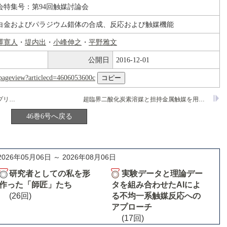
会特集号：第94回触媒討論会
白金およびパラジウム錯体の合成、反応および触媒機能
澤寛人
・
堤内出
・
小峰伸之
・
平野雅文
公開日
2016-12-01
nl/pageview?articlecd=4606053600c
FSM-16固定化Pd触媒上でのクロスカップリング反応
超臨界二酸化炭素溶媒と担持金属触媒を用いたナフトール水素化反応
46巻6号へ戻る
2026年05月06日 ～ 2026年08月06日
研究者としての私を形
実験データと理論デー
作った「師匠」たち
タを組み合わせたAIによ
(26回)
る不均一系触媒反応への
アプローチ
(17回)