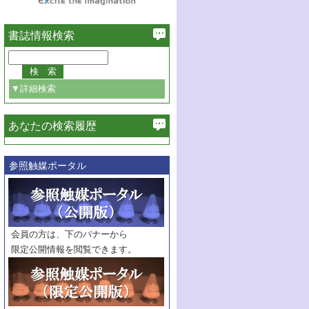
書誌情報検索
▼詳細検索
あなたの検索履歴
必ず含む
参照触媒ポータル
巻・号指定
巻
号
範囲指定
巻
号～
巻
会員の方は、下のバナーから
号
限定公開情報を閲覧できます。
触媒年鑑
年度
記事種別
マーク：
マークあり