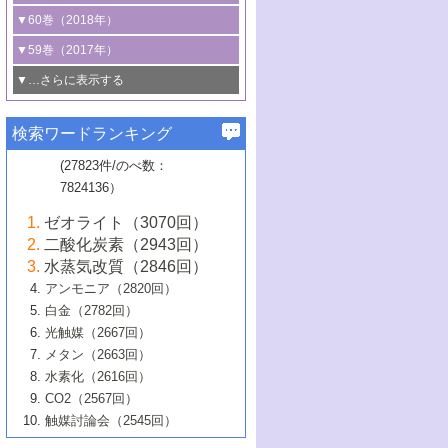
3号 CO
の排出削減および有効活用のた
タリゼーション
2
3号 特殊反応場を利用した触媒的分子変
る非貴金属触媒の研究動向
線を利用した触媒解析技術の最先端
1号 物質移動制御に着目した触媒プロセ
▼60巻（2018年）
4号 格子酸素・格子酸素欠陥を利用した
めの触媒技術
換反応
2号 機能化学品製造に資するクリーンな
ス開発
5号 ゼオライトの合成と応用における研
5号 単原子触媒
触媒反応
1号 固体酸触媒の最新の研究動向
▼59巻（2017年）
触媒的酸化反応
4号 若手による情報発信企画～とびたて
4号 多孔質材料を用いた触媒の新展開
究動向
2号 CO
フリー水素サプライチェーンに
2
6号 参照触媒委員会からのお知らせ
5号 生体触媒によるエネルギー変換反応
2号 二酸化炭素からの有用化学品合成
1号 いたるところに，触媒
▼…さらに表示する
若き触媒の研究者たち～（1）
3号 水処理のための触媒化学
5号 情報学的手法を用いた触媒開発
6号 ヘテロ接合界面
関わる触媒開発動向
B号 第133回触媒討論会（2023年）
6号 窒素とリンの循環のための触媒・機
3号 ナノ粒子・クラスター触媒の最前線
2号 機能性材料の局所構造解析のための
5号 若手による情報発信企画～とびたて
▼58巻（2016年）
4号 光触媒を用いた水分解の最新の研究
6号 カーボンニュートラルに向けた電解
B号 第135回触媒討論会（2025年）
3号 精密高分子合成に関する最近の研究
能性材料
最先端技術
検索ワードランキング
4号 60周年記念企画
若き触媒の研究者たち～（2）
動向
技術
1号 ユニークな構造の高分子を生み出す触
▼57巻（2015年）
動向
B号 第131回触媒討論会（2023年）
3号 無機分離膜材料の開発と触媒反応プ
5号 進化するゼオライト合成技術
6号 石油のノーブル・ユースを志向した
媒技術
(27823件/のべ数：
5号 次世代の触媒プロセスを支えるマイ
B号 第127回触媒討論会（2021年・オン
1号 水素キャリアにかかわる触媒技術の新
4号 バイオマス化成品製造のための触媒
▼56巻（2014年）
ロセスへの適用
触媒技術
7824136）
クロ波
6号 非貴金属系触媒における電気化学的
ライン開催(Zoom)のみ）
2号 リグニンからの化成品製造に向けた触
展開
技術
1号 特殊環境場を利用した材料合成
▼55巻（2013年）
4号 触媒研究における計算科学の利用
酸素還元反応
B号 第129回触媒討論会（2022年・京都
媒技術
6号 メタン転換技術の最新動向
ゼオライト（3070回）
2号 石油精製用触媒の最近の進展
5号 固体触媒による含窒素有機化合物変
2号 光触媒反応機構に関する最新の研究動
1号 高耐久性燃料電池システム用触媒にお
大学：オンライン・対面開催）
▼54巻（2012年）
5号 水素のふるまいを解き明かす最先端
B号 第121回触媒討論会（2018年・東京
3号 触媒研究の最先端～とびたて若き研究
二酸化炭素（2943回）
B号 第125回触媒討論会（2020年・工学
換の最前線
3号 固体酸化物形燃料電池（SOFC）におけ
向
ける新展開
研究
大学）
1号 規則性多孔体の利用技術における最近
▼53巻（2011年）
者たち～（1）
水蒸気改質（2846回）
院大学）
るアノード触媒上での燃料直接改質技術
6号 貴金属使用量低減に向けた自動車排
3号 固体高分子形燃料電池カソード触媒の
2号 リビングラジカル重合の最近の動向
6号 低級アルカンの有効利用のための触
の進歩
アンモニア（2820回）
4号 触媒研究の最先端～とびたて若き研究
1号 金属学から見る合金触媒の新展開
▼52巻（2010年）
ガス浄化触媒の開発
4号 コアシェル構造の制御による触媒機能
開発動向
媒技術
白金（2782回）
3号 天然ガスの化学工業的展開に関する触
2号 第109回触媒討論会
者たち～（2）
2号 第107回触媒討論会
の向上
1号 触媒の劣化対策と長寿命触媒開発
B号 第123回触媒討論会（2019年・大阪
▼51巻（2009年）
4号 人工光合成に向けた近年のアプローチ
光触媒（2667回）
媒技術
B号 第119回触媒討論会（2017年・首都
3号 貴金属低減技術の最新動向
5号 触媒研究の最先端～とびたて若き研究
市立大学）
3号 触媒のその場観察法の進歩（１）
5号 工業触媒およびその周辺技術の最近の
2号 第105回触媒討論会
1号 炭素材料－熱い注目を集める材料－
▼50巻（2008年）
メタン（2663回）
大学東京）
5号 未利用熱エネルギーの有効活用に貢献
4号 貴金属触媒の精密構造制御とその活用
者たち～（3）
4号 貴金属代替技術の最新動向
進歩
水素化（2616回）
4号 触媒のその場観察法の進歩（２）
3号 ナノ構造が拓く新機能
する触媒技術
2号 第103回触媒討論会
1号 触媒化学と学会のこの10年，半世紀，
▼49巻（2007年）
5号 バイオマス化成品製造のための固体触
6号 イオニクス材料と燃料電池・電解合成
5号 光触媒による物質変換反応の新展開
CO2（2567回）
6号 ナノシート
5号 不活性結合の触媒的活性化による有機
そして未来
4号 活性サイトおよびその環境の精密な設
6号 ポリオキソメタレート
3号 環境浄化用光触媒の現状と課題
媒の開発
1号 含フッ素化合物の合成と触媒
▼48巻（2006年）
の最新の研究動向
触媒討論会（2545回）
6号 グラフェン
合成
B号 第115回触媒討論会（2015年・成蹊大
計による触媒の高機能化
2号 第101回触媒討論会
B号 第113回触媒討論会（2014年・ロワジ
4号 水素社会の実現に向けた水素製造・貯
6号 ナノ空間─吸着状態解析から新機能開拓
2号 第99回触媒討論会
B号 第117回触媒討論会（2016年・大阪府
1号 固体酸触媒の最近の進歩
▼47巻（2005年）