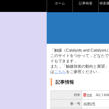
ホーム
記事検索
検索
「触媒（Catalysts and Ca
このサイトをつかって，どなたで
ドもできます．
また，「触媒技術の動向と展望」
は
こちら
をご参照ください．
記事情報
PDF
362.3 
PDF
巻・号
46巻6号