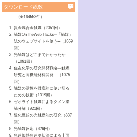
学）
7号 水素を利用する化成品合成の新潮流
6号 新しい固体酸触媒技術
5号 触媒を有効に使うための技術
ールホテル豊橋）
蔵技術の進歩
まで─
3号 メソポーラス物質の新展開
立大学）
3号 実用的ファインケミカル合成プロセス
ダウンロード総数
2号 第97回触媒討論会
1号 最近の触媒担体とその効果
▼46巻（2004年）
7号 ゼオライト合成における最近の進歩
6号 第106回触媒討論会
5号 CO
が関わる触媒・材料
B号 第111回触媒討論会（2013年・関西大
4号 錯体を利用したユニークな表面構造の
を実現する触媒
2
3号 リビング重合触媒の最近の展開
2号 第95回触媒討論会
(全164553件）
1号 部分酸化反応触媒の最前線
▼45巻（2003年）
学）
構築と機能
7号 有機分子触媒による精密有機合成
4号 バイオマス活用のための技術開発
6号 第104回触媒討論会
4号 今後の液体燃料を支える触媒技術
3号 化成品を合成するゼオライト触媒
2号 第93回触媒討論会
1号 なぜこの触媒が良いのか？
▼44巻（2002年）
貴金属合金触媒（2051回）
5号 若手会員による触媒研究の未来展望1：
8号 高機能化ポリオレフィンに向けた重合
5号 こんな物質，あんな物質―新たな触媒
7号 持続可能社会実現のための触媒および
5号 水素製造・貯蔵のための触媒技術の新
4号 水分解用光触媒材料
3号 特殊エネルギー場の触媒反応
触媒OnTheWeb Hacks─「触媒」
企業編
2号 第91回触媒討論会
触媒の最近の進展
1号 高次制御された触媒の化学
▼43巻（2001年）
の可能性―
触媒関連技術
しい展開
誌のウェブサイトを使う─（1659
5号 時間分解分光の進歩と応用
4号 生体内における金属の触媒作用
6号 第102回触媒討論会
3号 最近の自動車排ガス処理技術
2号 第89回触媒討論会
1号 グリーンケミストリーと触媒
▼42巻（2000年）
6号 第100回触媒討論会
8号 未来を拓く金属錯体
回）
6号 第98回触媒討論会
6号 第96回触媒討論会
5号 ファインケミカルズの展開に寄与する
7号 触媒・化学反応における計算化学の進
4号 触媒研究の現状と将来─第90回触媒討論
3号 触媒を利用した電気化学の新展開
2号 第87回触媒討論会特集号
1号 触媒反応工学の明日を拓く
▼41巻（1999年）
7号 『結晶の化学』を活かした触媒研究
光触媒はどこまでわかったか
7号 基礎化学品製造の触媒技術
触媒
歩
会Aから
7号 未来型金属錯体触媒開発への展望
4号 ナノ材料の調製と機能化
（1091回）
3号 生体触媒とバイオプロセス
2号 第85回触媒討論会
8号 イオン液体の応用
1号 孔、穴、あな?-特異な空間とその利用-
▼40巻（1998年）
8号 多機能型リアクター
6号 第94回触媒討論会
8号 若手研究者による触媒研究の未来展望
5号 基礎化学品製造の触媒技術
8号 超臨界流体を用いた化学プロセスの新
住友化学の研究開発戦略―触媒
5号 こんな触媒が欲しい
4号 水素製造・利用の触媒化学
3号 反応ダイナミクス
2号 第83回触媒討論会
1号 創立40周年記念・触媒化学この10年の
▼39巻（1997年）
2：大学・研究所編
展開
研究と高機能材料開発―（1075
7号 サブナノレベルでみた新しい表面現象
6号 第92回触媒討論会
6号 第90回触媒討論会
5号 触媒研究における新しい切り口：コン
進展と21世紀への提言/創立40周年記念・触
4号 超臨界流体の触媒反応への応用
3号 均一系触媒反応最前線
1号 均一系と不均一系触媒反応-その特徴と
回）
▼38巻（1996年）
8号 オレフィン重合触媒の新たな展
7号 基礎化学品製造の触媒技術
ビナトリアルケミストリー
媒学会この10年の歩みとこれから/創立40周
7号 触媒研究と学術雑誌/情報
5号 触媒のおもしろさをどのように伝える
接点
触媒の活性を徹底的に使い切る
4号 実用炭素材料の新展開
1号 触媒の構造と触媒作用/C1化学を中心と
▼37巻（1995年）
年記念・記録は語る
8号 資源の循環と触媒技術
6号 第88回触媒討論会特集号
か
ための技術（1019回）
8号 若い世代からみた触媒化学の現状と未
2号 第79回触媒討論会
5号 研究の方法論を考える
する21世紀への触媒
1号 ファインケミカルズと固体触媒
▼36巻（1994年）
2号 第81回触媒討論会
ゼオライト触媒によるクメン接
来
7号 企業における触媒研究のブレークスル
6号 第86回触媒討論会
3号 最新NO除去触媒の実用化研究
6号 第84回触媒討論会
2号 第77回触媒討論会
2号 第75回触媒討論会
触分解（921回）
1号 電気化学と触媒
▼35巻（1993年）
ー
3号 計算機触媒化学へのさそい
7号 水素化精製触媒の新しい展開
4号 新しい反応場を目指した触媒調製
7号 機能性金属材料と触媒
3号 オリンピックメダル:金・銀・銅はどん
酸化亜鉛の光触媒能の研究（837
3号 希土類を利用した触媒
2号 第73回触媒討論会
8号 この材料を触媒として使ってみません
4号 触媒劣化の制御と予測
1号 工業触媒開発マニュアル―探索から工
▼34巻（1992年）
8号 新しい反応性と機能性を目指した金属
な触媒作用を示すか
回）
5号 反応・分離技術の新しい展開
8号 触媒研究へのNMRの応用と展望
か？
業化まで
4号 触媒とリサイクル
3号 C4化学の展開
5号 最新の実用プロセスと触媒
クラスタ-化学
1号 インパクトを与えたこの研究
▼33巻（1991年）
光触媒反応（826回）
4号 触媒作用における機能の複合化
6号 第80回触媒討論会
2号 第71回触媒討論会
5号 エネルギー変換触媒
4号 《通常号》
6号 第82回触媒討論会
急速加熱急速冷却法による十面
2号 第69回触媒討論会
1号 触媒プロセス開発マニュアル―探索か
▼32巻（1990年）