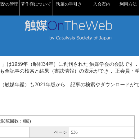
履歴の管理
著作権について
執筆の手引き
入会案内
利用方法・
talysis）」は1959年（昭和34年）に創刊された 触媒学会の会誌です．
も全記事の検索と結果（書誌情報）の表示ができ， 正会員・
（触媒年鑑）も2021年版から，記事の検索やダウンロードが
KB(閲覧回数：0回)
ページ
536