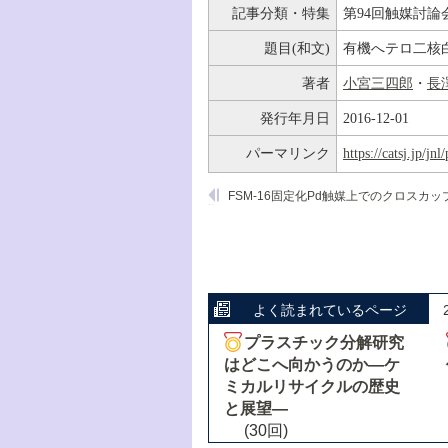
記事分類・特集
第94回触媒討論
題目(和文)
有機へテロ二核
著者
小宮三四郎
・
長
発行年月日
2016-12-01
パーマリンク
https://catsj.jp/j
よく読まれているページ
プラスチック分解研究
はどこへ向かうのか―ケ
ミカルリサイクルの歴史
と展望―
(30回)