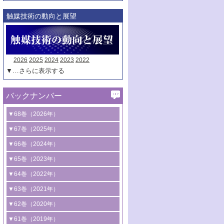
触媒技術の動向と展望
2026
2025
2024
2023
2022
▼…さらに表示する
バックナンバー
▼68巻（2026年）
1号 過酸化水素合成に関する研究動向
▼67巻（2025年）
2号 コンピューター技術により加速する
1号 CO
水素化によるグリーン燃料/グリ
▼66巻（2024年）
2
触媒開発
ーンケミカル製造
1号 低次元ナノ構造を有する触媒材料
▼65巻（2023年）
3号 有機分子変換やCO
資源化のための
2
2号 水素製造のための水分解技術に関す
2号 規制反応場を活用した固体触媒研究
1号 炭素が関わる触媒機能
▼64巻（2022年）
光触媒に関する最近の研究
る最近の研究
の新展開
2号 プラスチックケミカルリサイクルの
1号 合成ガス製造とCOを用いるケミカル
▼63巻（2021年）
B号 第137回触媒討論会（2026年）
3号 オレフィン系樹脂の精密合成に関す
3号 未踏分子変換を目指した酸化触媒プ
ための触媒技術
ズ合成の最新動向
1号 金触媒の新展開
▼62巻（2020年）
る最新技術
ロセスの最前線
3号 非酸化物系金属化合物を基盤とした
2号 化学品合成のための合金触媒開発
2号 ペロブスカイト
1号 触媒設計を拓く欠陥構造のキャラク
▼61巻（2019年）
4号 アルコール類の効率的変換を実現す
4号 シンクロトロン放射光および中性子
触媒材料の開発