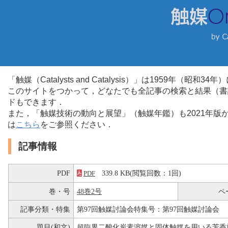
「触媒（Catalysts and Catalysis）」は1959年（昭
このサイトをつかって，どなたでも全記事の検索と結果（書
ドもできます．
また，「触媒技術の動向と展望」（触媒年鑑）も2021年
は
こちら
をご参照ください．
記事情報
PDF
339.8 KB(閲覧回数：1回)
PDF
巻・号
48巻2号
ペ
記事分類・特集
第97回触媒討論会特集号：第97回触媒討論会
題目(和文)
超臨界二酸化炭素溶媒と固体触媒を用いる芳香