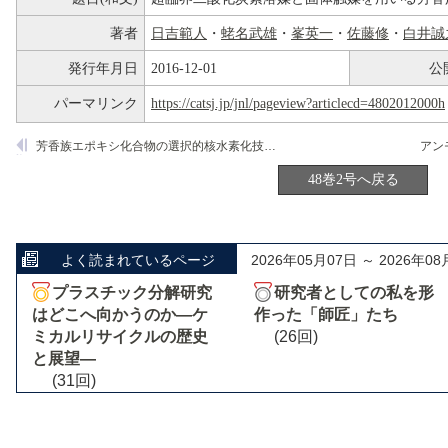
著者
日吉範人
・
蛯名武雄
・
峯英一
・
佐藤修
・
白井誠
発行年月日
2016-12-01
公
パーマリンク
https://catsj.jp/jnl/pageview?articlecd=4802012000h
芳香族エポキシ化合物の選択的核水素化技術の確立
48巻2号へ戻る
よく読まれているページ
2026年05月07日 ～ 2026年08
プラスチック分解研究
研究者としての私を形
はどこへ向かうのか―ケ
作った「師匠」たち
ミカルリサイクルの歴史
(26回)
と展望―
(31回)