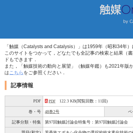
「触媒（Catalysts and Catalysis）」は1959年（昭
このサイトをつかって，どなたでも全記事の検索と結果（書
ドもできます．
また，「触媒技術の動向と展望」（触媒年鑑）も2021年
は
こちら
をご参照ください．
記事情報
PDF
122.3 KB(閲覧回数：11回)
PDF
巻・号
48巻2号
ペ
記事分類・特集
第97回触媒討論会特集号：第97回触媒討論会
題目(和文)
芳香族エポキシ化合物の選択的核水素化技術の