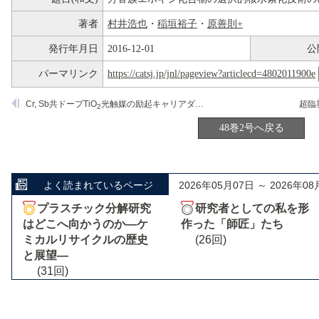
著者
村井浩也
・
稲垣裕子
・
原善則+
発行年月日
2016-12-01
公
パーマリンク
https://catsj.jp/jnl/pageview?articlecd=4802011900e
Cr, Sb共ドープTiO
光触媒の励起キャリアダイナミクス
2
48巻2号へ戻る
よく読まれているページ
2026年05月07日 ～ 2026年08
プラスチック分解研究
研究者としての私を形
はどこへ向かうのか―ケ
作った「師匠」たち
ミカルリサイクルの歴史
(26回)
と展望―
(31回)