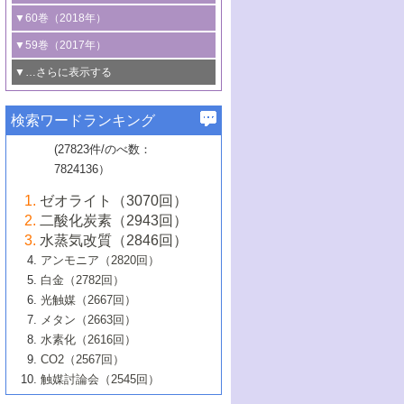
3号 CO
の排出削減および有効活用のた
タリゼーション
2
3号 特殊反応場を利用した触媒的分子変
る非貴金属触媒の研究動向
線を利用した触媒解析技術の最先端
1号 物質移動制御に着目した触媒プロセ
▼60巻（2018年）
4号 格子酸素・格子酸素欠陥を利用した
めの触媒技術
換反応
2号 機能化学品製造に資するクリーンな
ス開発
5号 ゼオライトの合成と応用における研
5号 単原子触媒
触媒反応
1号 固体酸触媒の最新の研究動向
▼59巻（2017年）
触媒的酸化反応
4号 若手による情報発信企画～とびたて
4号 多孔質材料を用いた触媒の新展開
究動向
2号 CO
フリー水素サプライチェーンに
2
6号 参照触媒委員会からのお知らせ
5号 生体触媒によるエネルギー変換反応
2号 二酸化炭素からの有用化学品合成
1号 いたるところに，触媒
▼…さらに表示する
若き触媒の研究者たち～（1）
3号 水処理のための触媒化学
5号 情報学的手法を用いた触媒開発
6号 ヘテロ接合界面
関わる触媒開発動向
B号 第133回触媒討論会（2023年）
6号 窒素とリンの循環のための触媒・機
3号 ナノ粒子・クラスター触媒の最前線
2号 機能性材料の局所構造解析のための
5号 若手による情報発信企画～とびたて
▼58巻（2016年）
4号 光触媒を用いた水分解の最新の研究
6号 カーボンニュートラルに向けた電解
B号 第135回触媒討論会（2025年）
3号 精密高分子合成に関する最近の研究
能性材料
最先端技術
検索ワードランキング
4号 60周年記念企画
若き触媒の研究者たち～（2）
動向
技術
1号 ユニークな構造の高分子を生み出す触
▼57巻（2015年）
動向
B号 第131回触媒討論会（2023年）
3号 無機分離膜材料の開発と触媒反応プ
5号 進化するゼオライト合成技術
6号 石油のノーブル・ユースを志向した
媒技術
(27823件/のべ数：
5号 次世代の触媒プロセスを支えるマイ
B号 第127回触媒討論会（2021年・オン
1号 水素キャリアにかかわる触媒技術の新
4号 バイオマス化成品製造のための触媒
▼56巻（2014年）
ロセスへの適用
触媒技術
7824136）
クロ波
6号 非貴金属系触媒における電気化学的
ライン開催(Zoom)のみ）
2号 リグニンからの化成品製造に向けた触
展開
技術
1号 特殊環境場を利用した材料合成
▼55巻（2013年）
4号 触媒研究における計算科学の利用
酸素還元反応
B号 第129回触媒討論会（2022年・京都
媒技術
6号 メタン転換技術の最新動向
ゼオライト（3070回）
2号 石油精製用触媒の最近の進展
5号 固体触媒による含窒素有機化合物変
2号 光触媒反応機構に関する最新の研究動
1号 高耐久性燃料電池システム用触媒にお
大学：オンライン・対面開催）
▼54巻（2012年）
5号 水素のふるまいを解き明かす最先端
B号 第121回触媒討論会（2018年・東京
3号 触媒研究の最先端～とびたて若き研究
二酸化炭素（2943回）
B号 第125回触媒討論会（2020年・工学
換の最前線
3号 固体酸化物形燃料電池（SOFC）におけ
向
ける新展開
研究
大学）
1号 規則性多孔体の利用技術における最近
▼53巻（2011年）
者たち～（1）
水蒸気改質（2846回）
院大学）
るアノード触媒上での燃料直接改質技術
6号 貴金属使用量低減に向けた自動車排
3号 固体高分子形燃料電池カソード触媒の
2号 リビングラジカル重合の最近の動向
6号 低級アルカンの有効利用のための触
の進歩
アンモニア（2820回）
4号 触媒研究の最先端～とびたて若き研究
1号 金属学から見る合金触媒の新展開
▼52巻（2010年）
ガス浄化触媒の開発
4号 コアシェル構造の制御による触媒機能
開発動向
媒技術
白金（2782回）
3号 天然ガスの化学工業的展開に関する触
2号 第109回触媒討論会
者たち～（2）
2号 第107回触媒討論会
の向上
1号 触媒の劣化対策と長寿命触媒開発
B号 第123回触媒討論会（2019年・大阪
▼51巻（2009年）
4号 人工光合成に向けた近年のアプローチ
光触媒（2667回）
媒技術
B号 第119回触媒討論会（2017年・首都
3号 貴金属低減技術の最新動向
5号 触媒研究の最先端～とびたて若き研究
市立大学）
3号 触媒のその場観察法の進歩（１）
5号 工業触媒およびその周辺技術の最近の
2号 第105回触媒討論会
1号 炭素材料－熱い注目を集める材料－
▼50巻（2008年）
メタン（2663回）
大学東京）
5号 未利用熱エネルギーの有効活用に貢献
4号 貴金属触媒の精密構造制御とその活用
者たち～（3）
4号 貴金属代替技術の最新動向
進歩
水素化（2616回）
4号 触媒のその場観察法の進歩（２）
3号 ナノ構造が拓く新機能
する触媒技術
2号 第103回触媒討論会
1号 触媒化学と学会のこの10年，半世紀，
▼49巻（2007年）
5号 バイオマス化成品製造のための固体触
6号 イオニクス材料と燃料電池・電解合成
5号 光触媒による物質変換反応の新展開
CO2（2567回）
6号 ナノシート
5号 不活性結合の触媒的活性化による有機
そして未来
4号 活性サイトおよびその環境の精密な設
6号 ポリオキソメタレート
3号 環境浄化用光触媒の現状と課題
媒の開発
1号 含フッ素化合物の合成と触媒
▼48巻（2006年）
の最新の研究動向
触媒討論会（2545回）
6号 グラフェン
合成
B号 第115回触媒討論会（2015年・成蹊大
計による触媒の高機能化
2号 第101回触媒討論会
B号 第113回触媒討論会（2014年・ロワジ
4号 水素社会の実現に向けた水素製造・貯
6号 ナノ空間─吸着状態解析から新機能開拓
2号 第99回触媒討論会
B号 第117回触媒討論会（2016年・大阪府
1号 固体酸触媒の最近の進歩
▼47巻（2005年）