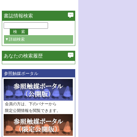
書誌情報検索
▼詳細検索
あなたの検索履歴
必ず含む
参照触媒ポータル
巻・号指定
巻
号
範囲指定
巻
号～
巻
会員の方は、下のバナーから
号
限定公開情報を閲覧できます。
触媒年鑑
年度
記事種別
マーク：
マークあり