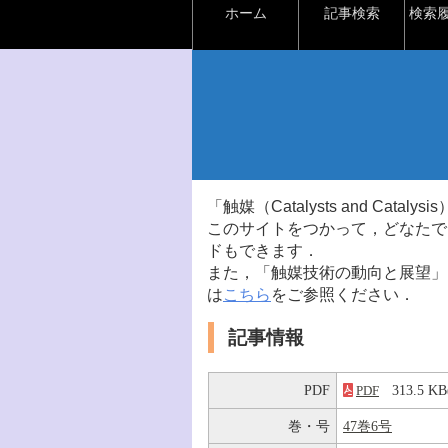
ホーム
記事検索
検索
「触媒（Catalysts and Ca
このサイトをつかって，どなたで
ドもできます．
また，「触媒技術の動向と展望」
は
こちら
をご参照ください．
記事情報
PDF
313.5 
PDF
巻・号
47巻6号