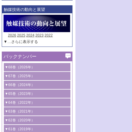
触媒技術の動向と展望
2026
2025
2024
2023
2022
▼…さらに表示する
バックナンバー
▼68巻（2026年）
1号 過酸化水素合成に関する研究動向
▼67巻（2025年）
2号 コンピューター技術により加速する
1号 CO
水素化によるグリーン燃料/グリ
▼66巻（2024年）
2
触媒開発
ーンケミカル製造
1号 低次元ナノ構造を有する触媒材料
▼65巻（2023年）
3号 有機分子変換やCO
資源化のための
2
2号 水素製造のための水分解技術に関す
2号 規制反応場を活用した固体触媒研究
1号 炭素が関わる触媒機能
▼64巻（2022年）
光触媒に関する最近の研究
る最近の研究
の新展開
2号 プラスチックケミカルリサイクルの
1号 合成ガス製造とCOを用いるケミカル
▼63巻（2021年）
B号 第137回触媒討論会（2026年）
3号 オレフィン系樹脂の精密合成に関す
3号 未踏分子変換を目指した酸化触媒プ
ための触媒技術
ズ合成の最新動向
1号 金触媒の新展開
▼62巻（2020年）
る最新技術
ロセスの最前線
3号 非酸化物系金属化合物を基盤とした
2号 化学品合成のための合金触媒開発
2号 ペロブスカイト
1号 触媒設計を拓く欠陥構造のキャラク
▼61巻（2019年）
4号 アルコール類の効率的変換を実現す
4号 シンクロトロン放射光および中性子
触媒材料の開発