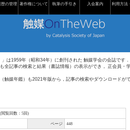
履歴の管理
著作権について
執筆の手引き
入会案内
利用方法・
talysis）」は1959年（昭和34年）に創刊された 触媒学会の会誌です．
も全記事の検索と結果（書誌情報）の表示ができ， 正会員・
（触媒年鑑）も2021年版から，記事の検索やダウンロードが
KB(閲覧回数：5回)
ページ
448