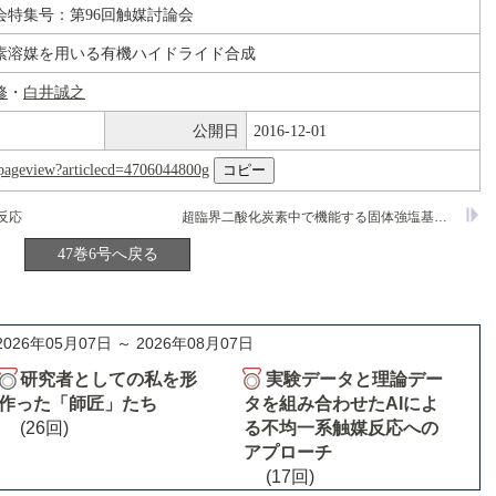
会特集号：第96回触媒討論会
素溶媒を用いる有機ハイドライド合成
修
・
白井誠之
公開日
2016-12-01
nl/pageview?articlecd=4706044800g
反応
超臨界二酸化炭素中で機能する固体強塩基触媒の開発とそのTishchenko反応への適用
47巻6号へ戻る
2026年05月07日 ～ 2026年08月07日
研究者としての私を形
実験データと理論デー
作った「師匠」たち
タを組み合わせたAIによ
(26回)
る不均一系触媒反応への
アプローチ
(17回)