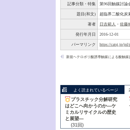
記事分類・特集
第96回触媒討論
題目(和文)
超臨界二酸化炭
著者
日吉範人
・
佐藤
発行年月日
2016-12-01
パーマリンク
https://catsj.jp/j
新規ヘテロポリ酸誘導触媒による酸触媒
よく読まれているページ
プラスチック分解研究
はどこへ向かうのか―ケ
ミカルリサイクルの歴史
と展望―
(31回)