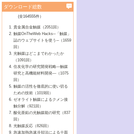
学）
7号 水素を利用する化成品合成の新潮流
6号 新しい固体酸触媒技術
5号 触媒を有効に使うための技術
ールホテル豊橋）
蔵技術の進歩
まで─
3号 メソポーラス物質の新展開
立大学）
3号 実用的ファインケミカル合成プロセス
ダウンロード総数
2号 第97回触媒討論会
1号 最近の触媒担体とその効果
▼46巻（2004年）
7号 ゼオライト合成における最近の進歩
6号 第106回触媒討論会
5号 CO
が関わる触媒・材料
B号 第111回触媒討論会（2013年・関西大
4号 錯体を利用したユニークな表面構造の
を実現する触媒
2
3号 リビング重合触媒の最近の展開
2号 第95回触媒討論会
(全164555件）
1号 部分酸化反応触媒の最前線
▼45巻（2003年）
学）
構築と機能
7号 有機分子触媒による精密有機合成
4号 バイオマス活用のための技術開発
6号 第104回触媒討論会
4号 今後の液体燃料を支える触媒技術
3号 化成品を合成するゼオライト触媒
2号 第93回触媒討論会
1号 なぜこの触媒が良いのか？
▼44巻（2002年）
貴金属合金触媒（2051回）
5号 若手会員による触媒研究の未来展望1：
8号 高機能化ポリオレフィンに向けた重合
5号 こんな物質，あんな物質―新たな触媒
7号 持続可能社会実現のための触媒および
5号 水素製造・貯蔵のための触媒技術の新
4号 水分解用光触媒材料
3号 特殊エネルギー場の触媒反応
触媒OnTheWeb Hacks─「触媒」
企業編
2号 第91回触媒討論会
触媒の最近の進展
1号 高次制御された触媒の化学
▼43巻（2001年）
の可能性―
触媒関連技術
しい展開
誌のウェブサイトを使う─（1659
5号 時間分解分光の進歩と応用
4号 生体内における金属の触媒作用
6号 第102回触媒討論会
3号 最近の自動車排ガス処理技術
2号 第89回触媒討論会
1号 グリーンケミストリーと触媒
▼42巻（2000年）
6号 第100回触媒討論会
8号 未来を拓く金属錯体
回）
6号 第98回触媒討論会
6号 第96回触媒討論会
5号 ファインケミカルズの展開に寄与する
7号 触媒・化学反応における計算化学の進
4号 触媒研究の現状と将来─第90回触媒討論
3号 触媒を利用した電気化学の新展開
2号 第87回触媒討論会特集号
1号 触媒反応工学の明日を拓く
▼41巻（1999年）
7号 『結晶の化学』を活かした触媒研究
光触媒はどこまでわかったか
7号 基礎化学品製造の触媒技術
触媒
歩
会Aから
7号 未来型金属錯体触媒開発への展望
4号 ナノ材料の調製と機能化
（1091回）
3号 生体触媒とバイオプロセス
2号 第85回触媒討論会
8号 イオン液体の応用
1号 孔、穴、あな?-特異な空間とその利用-
▼40巻（1998年）
8号 多機能型リアクター
6号 第94回触媒討論会
8号 若手研究者による触媒研究の未来展望
5号 基礎化学品製造の触媒技術
8号 超臨界流体を用いた化学プロセスの新
住友化学の研究開発戦略―触媒
5号 こんな触媒が欲しい
4号 水素製造・利用の触媒化学
3号 反応ダイナミクス
2号 第83回触媒討論会
1号 創立40周年記念・触媒化学この10年の
▼39巻（1997年）
2：大学・研究所編
展開
研究と高機能材料開発―（1075
7号 サブナノレベルでみた新しい表面現象
6号 第92回触媒討論会
6号 第90回触媒討論会
5号 触媒研究における新しい切り口：コン
進展と21世紀への提言/創立40周年記念・触
4号 超臨界流体の触媒反応への応用
3号 均一系触媒反応最前線
1号 均一系と不均一系触媒反応-その特徴と
回）
▼38巻（1996年）
8号 オレフィン重合触媒の新たな展
7号 基礎化学品製造の触媒技術
ビナトリアルケミストリー
媒学会この10年の歩みとこれから/創立40周
7号 触媒研究と学術雑誌/情報
5号 触媒のおもしろさをどのように伝える
接点
触媒の活性を徹底的に使い切る
4号 実用炭素材料の新展開
1号 触媒の構造と触媒作用/C1化学を中心と
▼37巻（1995年）
年記念・記録は語る
8号 資源の循環と触媒技術
6号 第88回触媒討論会特集号
か
ための技術（1019回）
8号 若い世代からみた触媒化学の現状と未
2号 第79回触媒討論会
5号 研究の方法論を考える
する21世紀への触媒
1号 ファインケミカルズと固体触媒
▼36巻（1994年）
2号 第81回触媒討論会
ゼオライト触媒によるクメン接
来
7号 企業における触媒研究のブレークスル
6号 第86回触媒討論会
3号 最新NO除去触媒の実用化研究
6号 第84回触媒討論会
2号 第77回触媒討論会
2号 第75回触媒討論会
触分解（921回）
1号 電気化学と触媒
▼35巻（1993年）
ー
3号 計算機触媒化学へのさそい
7号 水素化精製触媒の新しい展開
4号 新しい反応場を目指した触媒調製
7号 機能性金属材料と触媒
3号 オリンピックメダル:金・銀・銅はどん
酸化亜鉛の光触媒能の研究（837
3号 希土類を利用した触媒
2号 第73回触媒討論会
8号 この材料を触媒として使ってみません
4号 触媒劣化の制御と予測
1号 工業触媒開発マニュアル―探索から工
▼34巻（1992年）
8号 新しい反応性と機能性を目指した金属
な触媒作用を示すか
回）
5号 反応・分離技術の新しい展開
8号 触媒研究へのNMRの応用と展望
か？
業化まで
4号 触媒とリサイクル
3号 C4化学の展開
5号 最新の実用プロセスと触媒
クラスタ-化学
1号 インパクトを与えたこの研究
▼33巻（1991年）
光触媒反応（826回）
4号 触媒作用における機能の複合化
6号 第80回触媒討論会
2号 第71回触媒討論会
5号 エネルギー変換触媒
4号 《通常号》
6号 第82回触媒討論会
急速加熱急速冷却法による十面
2号 第69回触媒討論会
1号 触媒プロセス開発マニュアル―探索か
▼32巻（1990年）