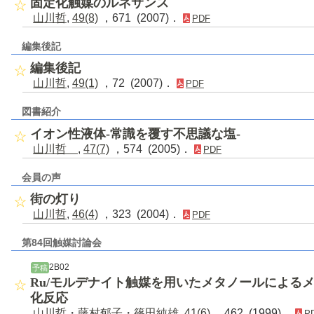
固定化触媒のルネサンス
山川哲
,
49(8)
，671 (2007)．
PDF
編集後記
編集後記
山川哲
,
49(1)
，72 (2007)．
PDF
図書紹介
イオン性液体-常識を覆す不思議な塩-
山川哲
,
47(7)
，574 (2005)．
PDF
会員の声
街の灯り
山川哲
,
46(4)
，323 (2004)．
PDF
第84回触媒討論会
2B02
予稿
Ru/モルデナイト触媒を用いたメタノールによる
化反応
山川哲
・
藤村郁子
・
篠田純雄
,
41(6)
，462 (1999)．
P