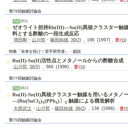
第79回触媒討論会
2P11
予稿
ゼオライト担持Rh(III)―Sn(II)異核クラスタ
料とする酢酸の一段生成反応
増田剛
・
山川哲
・
篠田純雄
,
39(2)
，196 (1997)．
PDF
特集「未来を拓け！若手研究者」・総説
Ru(II)-Sn(II)活性点とメタノールからの酢酸合成
山川哲
,
38(5)
，366 (1996)．
PDF
第77回触媒討論会
1B13
予稿
Ru(II)-Sn(II)異核クラスター触媒を用いるメ
―[Ru(SnCl
)
(PPh
)〕
-触媒による構造解析
3
5
3
3
大西武士
・
山川哲
・
篠田純雄
,
38(2)
，138 (1996)．
P
第75回触媒討論会