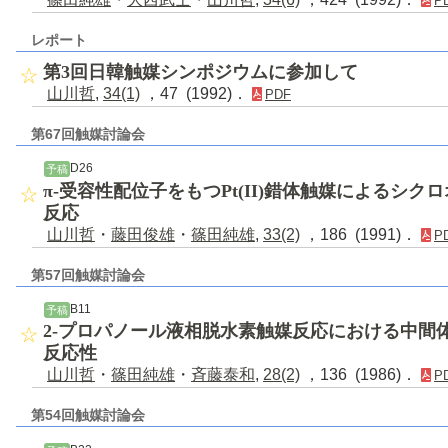
P
レポート
第3回日韓触媒シンポジウムに参加して
山川哲
,
34(1)
，47 (1992)．
PDF
第67回触媒討論会
D26
予稿
π-受容性配位子をもつPt(II)錯体触媒によるシ
反応
山川哲
・
藤田俊雄
・
篠田純雄
,
33(2)
，186 (1991)．
P
第57回触媒討論会
B11
予稿
2-プロパノール液相脱水素触媒反応における中間
反応性
山川哲
・
篠田純雄
・
斉藤泰和
,
28(2)
，136 (1986)．
P
第54回触媒討論会