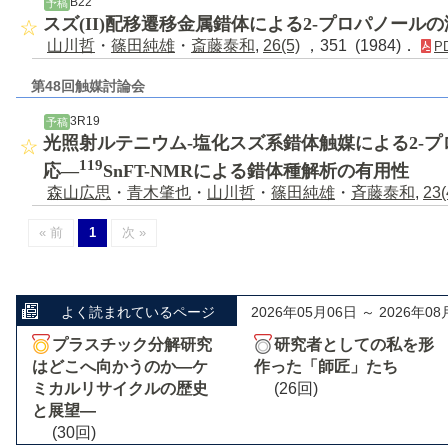
B22
予稿
スズ(II)配移遷移金属錯体による2-プロパノール
山川哲
・
篠田純雄
・
斎藤泰和
,
26(5)
，351 (1984)．
P
第48回触媒討論会
3R19
予稿
光照射ルテニウム-塩化スズ系錯体触媒による2-
119
応―
SnFT-NMRによる錯体種解析の有用性
森山広思
・
青木肇也
・
山川哲
・
篠田純雄
・
斉藤泰和
,
23(
« 前
1
次 »
よく読まれているページ
2026年05月06日 ～ 2026年08
プラスチック分解研究
研究者としての私を形
はどこへ向かうのか―ケ
作った「師匠」たち
ミカルリサイクルの歴史
(26回)
と展望―
(30回)