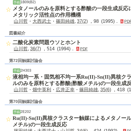
1B09(B2)
予稿
メタノールのみを原料とする酢酸の一段生成反応における
メタリック活性点の作用機構
山川哲
・
大西武士
・
篠田純雄
,
37(2)
，98 (1995)．
PD
図書紹介
二酸化炭素問題ウソとホント
山川哲
,
36(7)
，514 (1994)．
PDF
第72回触媒討論会
2H303
予稿
液相均一系・固気相不均一系Ru(II)-Sn(II)異
ルのみを原料とする酢酸(酢酸メチル)の一段生成
山川哲
・
畑中英利
・
広井正幸
・
篠田純雄
,
35(6)
，418 (
第70回触媒討論会
2E202
予稿
Ru(II)-Sn(II)異核クラスター触媒によるメタ
メチル)の一段生成反応
篠田純雄
・
大西武士
・
山川哲
,
34(6)
，424 (1992)．