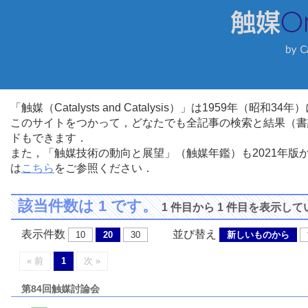
「触媒（Catalysts and Catalysis）」は1959年（昭
このサイトをつかって，どなたでも全記事の検索と結果（書
ドもできます．
また，「触媒技術の動向と展望」（触媒年鑑）も2021年
は
こちら
をご参照ください．
該当件数は 1 です。
1 件目から 1 件目を表示し
表示件数
並び替え
10
20
30
新しいものから
« 前
1
次 »
第84回触媒討論会