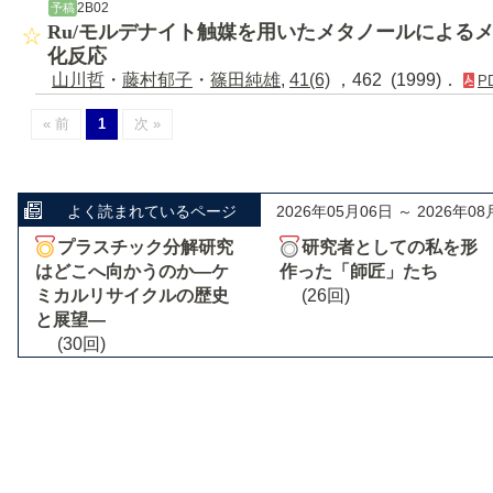
2B02
予稿
Ru/モルデナイト触媒を用いたメタノールによる
化反応
山川哲
・
藤村郁子
・
篠田純雄
,
41(6)
，462 (1999)．
P
« 前
1
次 »
よく読まれているページ
2026年05月06日 ～ 2026年08
プラスチック分解研究
研究者としての私を形
はどこへ向かうのか―ケ
作った「師匠」たち
ミカルリサイクルの歴史
(26回)
と展望―
(30回)