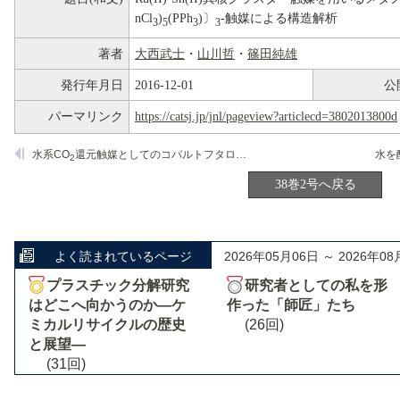
nCl
)
(PPh
)〕
-触媒による構造解析
3
5
3
3
著者
大西武士
・
山川哲
・
篠田純雄
発行年月日
2016-12-01
公
パーマリンク
https://catsj.jp/jnl/pageview?articlecd=3802013800d
水系CO
還元触媒としてのコバルトフタロシアニン高分子膜
2
38巻2号へ戻る
よく読まれているページ
2026年05月06日 ～ 2026年08
プラスチック分解研究
研究者としての私を形
はどこへ向かうのか―ケ
作った「師匠」たち
ミカルリサイクルの歴史
(26回)
と展望―
(31回)