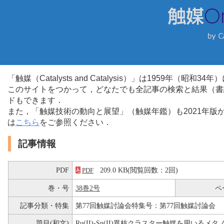
「触媒（Catalysts and Catalysis）」は1959年（昭
このサイトをつかって，どなたでも全記事の検索と結果（書
ドもできます．
また，「触媒技術の動向と展望」（触媒年鑑）も2021年
は
こちら
をご参照ください．
記事情報
PDF
209.0 KB(閲覧回数：2回)
PDF
巻・号
38巻2号
ペ
記事分類・特集
第77回触媒討論会特集号：第77回触媒討論会
題目(和文)
Ru(II)-Sn(II)異核クラスター触媒を用いる