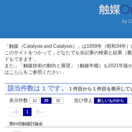
「触媒（Catalysts and Catalysis）」は1959年（昭
このサイトをつかって，どなたでも全記事の検索と結果（書
ドもできます．
また，「触媒技術の動向と展望」（触媒年鑑）も2021年
は
こちら
をご参照ください．
該当件数は 1 です。
1 件目から 1 件目を表示し
表示件数
並び替え
10
20
30
新しいものから
« 前
1
次 »
第84回触媒討論会