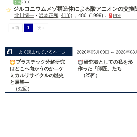
2B10
予稿
ジルコニウムメゾ構造体による酸アニオンの交換
北川博一
・
岩本正和
,
41(6)
，486 (1999)．
PDF
« 前
1
次 »
よく読まれているページ
2026年05月09日 ～ 2026年08
プラスチック分解研究
研究者としての私を形
はどこへ向かうのか―ケ
作った「師匠」たち
ミカルリサイクルの歴史
(25回)
と展望―
(32回)