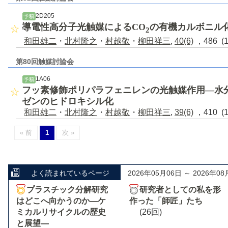
2D205
予稿
導電性高分子光触媒によるCO
の有機カルボニル
2
和田雄二
・
北村隆之
・
村越敬
・
柳田祥三
,
40(6)
，486 (
第80回触媒討論会
1A06
予稿
フッ素修飾ポリパラフェニレンの光触媒作用―水
ゼンのヒドロキシル化
和田雄二
・
北村隆之
・
村越敬
・
柳田祥三
,
39(6)
，410 (
« 前
1
次 »
よく読まれているページ
2026年05月06日 ～ 2026年08
プラスチック分解研究
研究者としての私を形
はどこへ向かうのか―ケ
作った「師匠」たち
ミカルリサイクルの歴史
(26回)
と展望―