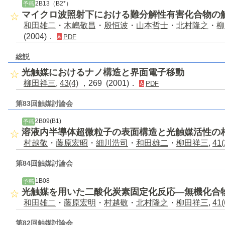
2B13（B2*）
予稿
マイクロ波照射下における難分解性有害化合物の
和田雄二
・
木嶋敬昌
・
殷恒波
・
山本哲士
・
北村隆之
・
柳
(2004)．
PDF
総説
光触媒におけるナノ構造と界面電子移動
柳田祥三
,
43(4)
，269 (2001)．
PDF
第83回触媒討論会
2B09(B1)
予稿
溶液内半導体超微粒子の表面構造と光触媒活性の
村越敬
・
藤原宏昭
・
細川浩司
・
和田雄二
・
柳田祥三
,
41(
第84回触媒討論会
1B08
予稿
光触媒を用いた二酸化炭素固定化反応―無機化合
和田雄二
・
藤原宏明
・
村越敬
・
北村隆之
・
柳田祥三
,
41(
第82回触媒討論会