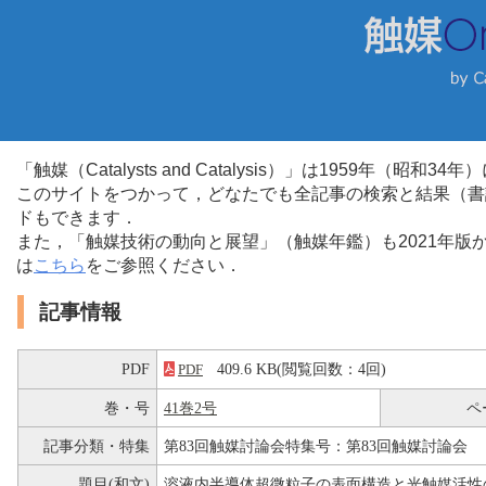
「触媒（Catalysts and Catalysis）」は1959年（昭
このサイトをつかって，どなたでも全記事の検索と結果（書
ドもできます．
また，「触媒技術の動向と展望」（触媒年鑑）も2021年
は
こちら
をご参照ください．
記事情報
PDF
409.6 KB(閲覧回数：4回)
PDF
巻・号
41巻2号
ペ
記事分類・特集
第83回触媒討論会特集号：第83回触媒討論会
題目(和文)
溶液内半導体超微粒子の表面構造と光触媒活性