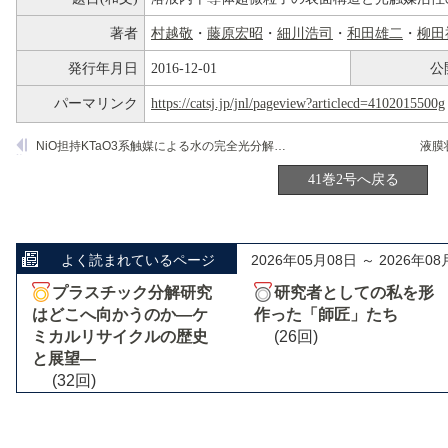
著者
村越敬
・
藤原宏昭
・
細川浩司
・
和田雄二
・
柳田
発行年月日
2016-12-01
公
パーマリンク
https://catsj.jp/jnl/pageview?articlecd=4102015500g
NiO担持KTaO3系触媒による水の完全光分解反応
41巻2号へ戻る
よく読まれているページ
2026年05月08日 ～ 2026年08
プラスチック分解研究
研究者としての私を形
はどこへ向かうのか―ケ
作った「師匠」たち
ミカルリサイクルの歴史
(26回)
と展望―
(32回)