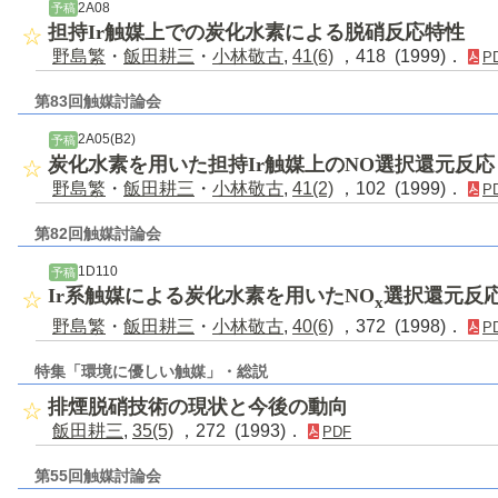
2A08
予稿
担持Ir触媒上での炭化水素による脱硝反応特性
野島繁
・
飯田耕三
・
小林敬古
,
41(6)
，418 (1999)．
P
第83回触媒討論会
2A05(B2)
予稿
炭化水素を用いた担持Ir触媒上のNO選択還元反応
野島繁
・
飯田耕三
・
小林敬古
,
41(2)
，102 (1999)．
P
第82回触媒討論会
1D110
予稿
Ir系触媒による炭化水素を用いたNO
選択還元反
x
野島繁
・
飯田耕三
・
小林敬古
,
40(6)
，372 (1998)．
P
特集「環境に優しい触媒」・総説
排煙脱硝技術の現状と今後の動向
飯田耕三
,
35(5)
，272 (1993)．
PDF
第55回触媒討論会