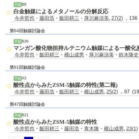
B6
予稿
白金触媒によるメタノールの分解反応
今井哲也
・
藤田浩
・
飯田耕三
・
厚川麻須美
,
27(2)
，136 
第54回触媒討論会
B36
予稿
マンガン酸化物担持ルテニウム触媒による一酸化
今井哲也
・
飯田耕三
・
横山成男
・
厚川麻須美
・
鈴木隆史
第51回触媒討論会
A3
予稿
酸性点からみたZSM-5触媒の特性(第二報)
今井哲也
・
藤田浩
・
飯田耕三
・
横山成男
,
25(2)
，97 (1
第47回触媒討論会
B21
予稿
酸性点からみたZSM-5触媒の特性
今井哲也
・
飯田耕三
・
藤田浩
・
青木隆
・
横山成男
,
23(1)